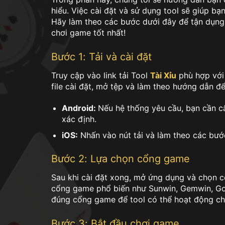
hiểu. Việc cài đặt và sử dụng tool sẽ giúp b
Hãy làm theo các bước dưới đây để tận dụng 
chơi game tốt nhất!
Bước 1: Tải và cài đặt
Truy cập vào link tải Tool
Tài Xỉu
phù hợp với 
file cài đặt, mở tệp và làm theo hướng dẫn để 
Android:
Nếu hệ thống yêu cầu, bạn cần 
xác định.
iOS:
Nhấn vào nút tải và làm theo các bước
Bước 2: Lựa chọn cổng game
Sau khi cài đặt xong, mở ứng dụng và chọn 
cổng game phổ biến như Sunwin, Gemwin, Go
đúng cổng game để tool có thể hoạt động chí
Bước 3: Bắt đầu chơi game