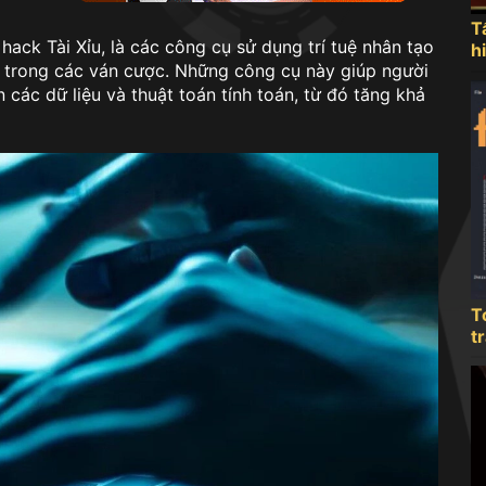
T
l hack Tài Xỉu, là các công cụ sử dụng trí tuệ nhân tạo
h
hua trong các ván cược. Những công cụ này giúp người
 các dữ liệu và thuật toán tính toán, từ đó tăng khả
T
t