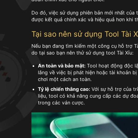
Do đó, việc sử dụng phiên bản mới nhất của 
được kết quả chính xác và hiệu quả hơn khi t
Tại sao nên sử dụng Tool Tài X
Nếu bạn đang tìm kiếm một công cụ hỗ trợ Tài
do tại sao bạn nên thử sử dụng tool Tài Xỉu:
An toàn và bảo mật:
Tool hoạt động độc l
lắng về việc bị phát hiện hoặc tài khoản b
chơi một cách an toàn.
Tỷ lệ chiến thắng cao:
Với sự hỗ trợ của tr
liệu, tool có khả năng cung cấp các dự đo
trong các ván cược.