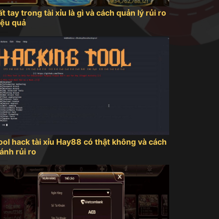
ất tay trong tài xỉu là gì và cách quản lý rủi ro
iệu quả
ool hack tài xỉu Hay88 có thật không và cách
ránh rủi ro