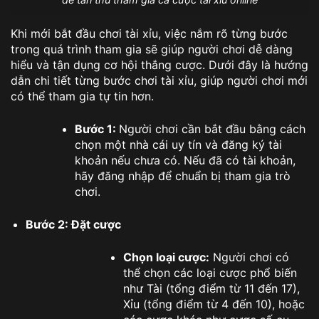
Khi mới bắt đầu chơi tài xỉu, việc nắm rõ từng bước
trong quá trình tham gia sẽ giúp người chơi dễ dàng
hiểu và tận dụng cơ hội thắng cược. Dưới đây là hướng
dẫn chi tiết từng bước chơi tài xỉu, giúp người chơi mới
có thể tham gia tự tin hơn.
Bước 1:
Người chơi cần bắt đầu bằng cách
chọn một nhà cái uy tín và đăng ký tài
khoản nếu chưa có. Nếu đã có tài khoản,
hãy đăng nhập để chuẩn bị tham gia trò
chơi.
Bước 2: Đặt cược
Chọn loại cược:
Người chơi có
thể chọn các loại cược phổ biến
như Tài (tổng điểm từ 11 đến 17),
Xỉu (tổng điểm từ 4 đến 10), hoặc