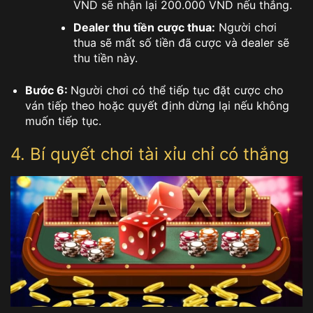
VND sẽ nhận lại 200.000 VND nếu thắng.
Dealer thu tiền cược thua:
Người chơi
thua sẽ mất số tiền đã cược và dealer sẽ
thu tiền này.
Bước 6:
Người chơi có thể tiếp tục đặt cược cho
ván tiếp theo hoặc quyết định dừng lại nếu không
muốn tiếp tục.
4. Bí quyết chơi tài xỉu chỉ có thắng