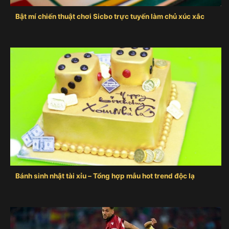
Bật mí chiến thuật chơi Sicbo trực tuyến làm chủ xúc xắc
Bánh sinh nhật tài xỉu – Tổng hợp mẫu hot trend độc lạ