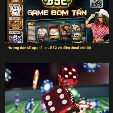
Hướng dẫn tải app tài xỉu B52 về điện thoại chi tiết