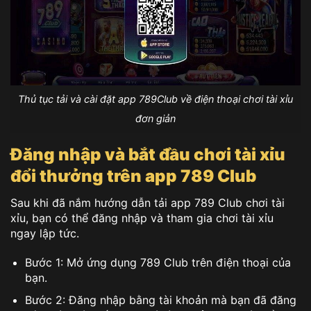
Thủ tục tải và cài đặt app 789Club về điện thoại chơi tài xỉu
đơn giản
Đăng nhập và bắt đầu chơi tài xỉu
đổi thưởng trên app 789 Club
Sau khi đã nắm hướng dẫn tải app 789 Club chơi tài
xỉu, bạn có thể đăng nhập và tham gia chơi tài xỉu
ngay lập tức.
Bước 1: Mở ứng dụng 789 Club trên điện thoại của
bạn.
Bước 2: Đăng nhập bằng tài khoản mà bạn đã đăng