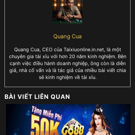
Quang Cua
Quang Cua, CEO của Taixiuonline.in.net, là một
chuyên gia tài xỉu với hơn 20 năm kinh nghiệm. Bên
cạnh việc điều hành doanh nghiệp, ông còn là diễn
giả, nhà cố vấn và là tác giả của nhiều bài viết chia
sẻ kinh nghiệm về tài xỉu.
BÀI VIẾT LIÊN QUAN