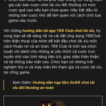
gia các bàn cược chơi tài xỉu đổi thưởng có mức
cược quá cao nếu bạn chưa quen. Hãy bắt đầu từ
những bàn cược nhỏ để làm quen với cách chơi tựa
game này trước.
Với những
hướng dẫn tải app 789 Club chơi tài xỉu
, hy
vọng bạn sẽ dễ dàng tải và cài đặt ứng dụng 789Club
trên điện thoại của mình để bắt đầu chơi tài xỉu một
cách thuận lợi và an toàn. 789 Club là một lựa chọn
tuyệt vời dành cho những ai yêu thích cá cược trực
tuyến nhờ vào tính năng tiện ích, giao diện thân thiện
và hệ thống bảo mật cao. Chúc bạn có những trải
nghiệm thú vị và may mắn khi tham gia cá cược tài xỉu
tại cổng game.
Xem thêm:
Hướng dẫn nạp tiền Go88 chơi tài
xỉu đổi thưởng an toàn