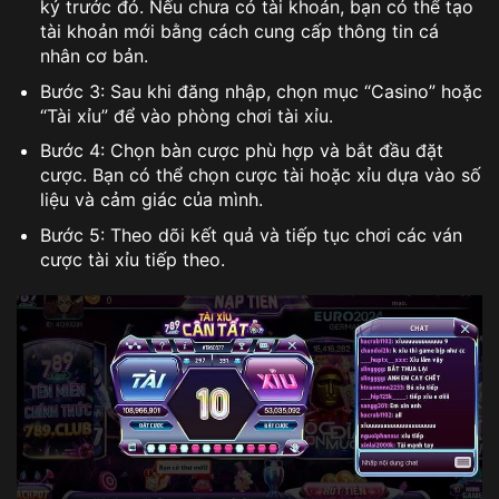
ký trước đó. Nếu chưa có tài khoản, bạn có thể tạo
tài khoản mới bằng cách cung cấp thông tin cá
nhân cơ bản.
Bước 3: Sau khi đăng nhập, chọn mục “Casino” hoặc
“Tài xỉu” để vào phòng chơi tài xỉu.
Bước 4: Chọn bàn cược phù hợp và bắt đầu đặt
cược. Bạn có thể chọn cược tài hoặc xỉu dựa vào số
liệu và cảm giác của mình.
Bước 5: Theo dõi kết quả và tiếp tục chơi các ván
cược tài xỉu tiếp theo.