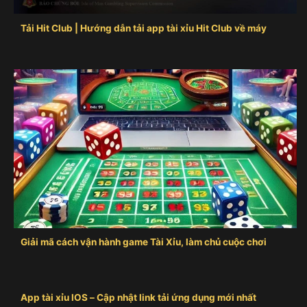
Tải Hit Club | Hướng dẫn tải app tài xỉu Hit Club về máy
Giải mã cách vận hành game Tài Xỉu, làm chủ cuộc chơi
App tài xỉu IOS – Cập nhật link tải ứng dụng mới nhất