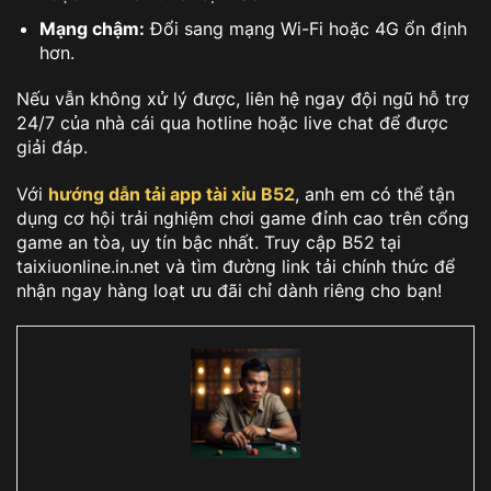
Mạng chậm:
Đổi sang mạng Wi-Fi hoặc 4G ổn định
hơn.
Nếu vẫn không xử lý được, liên hệ ngay đội ngũ hỗ trợ
24/7 của nhà cái qua hotline hoặc live chat để được
giải đáp.
Với
hướng dẫn tải app tài xỉu B52
, anh em có thể tận
dụng cơ hội trải nghiệm chơi game đỉnh cao trên cổng
game an tòa, uy tín bậc nhất. Truy cập B52 tại
taixiuonline.in.net và tìm đường link tải chính thức để
nhận ngay hàng loạt ưu đãi chỉ dành riêng cho bạn!