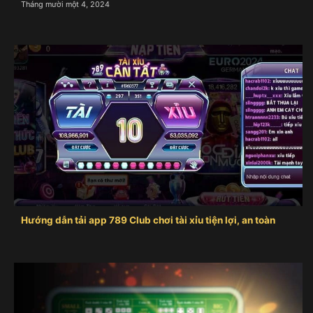
Tháng mười một 4, 2024
Hướng dẫn tải app 789 Club chơi tài xỉu tiện lợi, an toàn