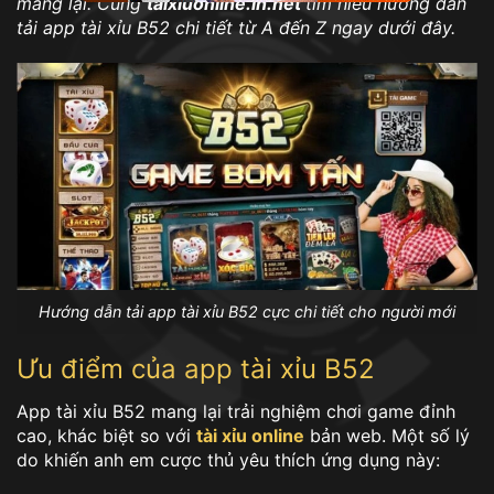
mang lại. Cùng
taixiuonline.in.net
tìm hiểu
hướng dẫn
tải app tài xỉu B52
chi tiết từ A đến Z ngay dưới đây.
Hướng dẫn tải app tài xỉu B52 cực chi tiết cho người mới
Ưu điểm của app tài xỉu B52
App tài xỉu B52 mang lại trải nghiệm chơi game đỉnh
cao, khác biệt so với
tài xỉu online
bản web. Một số lý
do khiến anh em cược thủ yêu thích ứng dụng này: