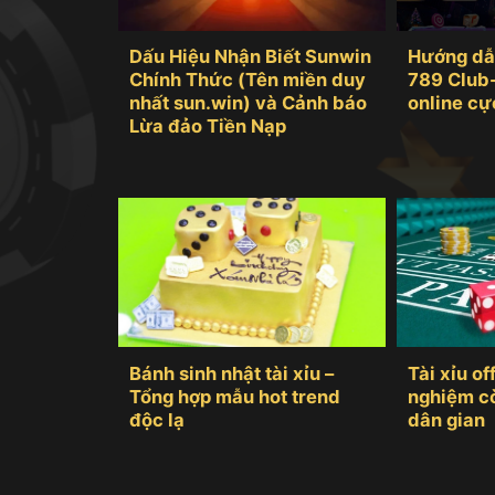
Dấu Hiệu Nhận Biết Sunwin
Hướng dẫn
Chính Thức (Tên miền duy
789 Club
nhất sun.win) và Cảnh báo
online cự
Lừa đảo Tiền Nạp
Bánh sinh nhật tài xỉu –
Tài xỉu off
Tổng hợp mẫu hot trend
nghiệm c
độc lạ
dân gian