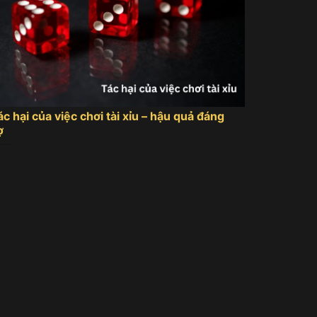
ác hại của việc chơi tài xỉu – hậu quả đáng
ợ