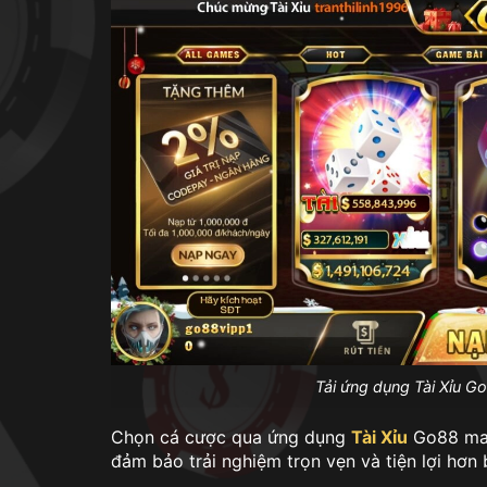
Tải ứng dụng Tài Xỉu G
Chọn cá cược qua ứng dụng
Tài Xỉu
Go88 mang
đảm bảo trải nghiệm trọn vẹn và tiện lợi hơn 