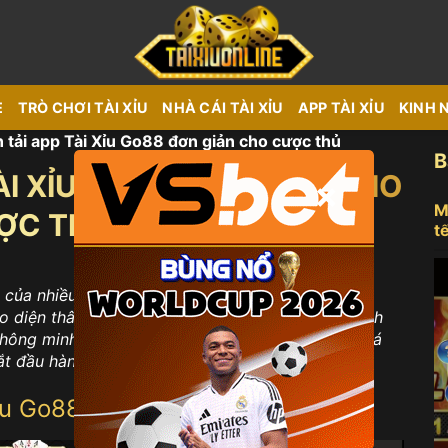
E
TRÒ CHƠI TÀI XỈU
NHÀ CÁI TÀI XỈU
APP TÀI XỈU
KINH 
tải app Tài Xỉu Go88 đơn giản cho cược thủ
B
ÀI XỈU GO88 ĐƠN GIẢN CHO
×
M
ỢC THỦ
t
 của nhiều cược thủ để tham gia cá cược nhanh
ao diện thân thiện, ứng dụng hỗ trợ cả hệ điều hành
 thông minh. Hãy cùng
taixiuonline.in.net
khám phá
 đầu hành trình trải nghiệm thú vị nhé!
Xỉu Go88 về máy