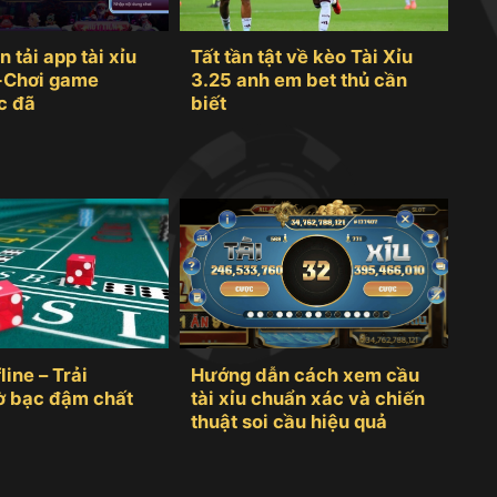
 tải app tài xỉu
Tất tần tật về kèo Tài Xỉu
-Chơi game
3.25 anh em bet thủ cần
c đã
biết
line – Trải
Hướng dẫn cách xem cầu
ờ bạc đậm chất
tài xỉu chuẩn xác và chiến
thuật soi cầu hiệu quả