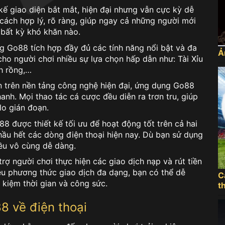
ế giao diện bắt mắt, hiện đại nhưng vẫn cực kỳ dễ
cách hợp lý, rõ ràng, giúp ngay cả những người mới
bất kỳ khó khăn nào.
 Go88 tích hợp đầy đủ các tính năng nổi bật và đa
Ả
ho người chơi nhiều sự lựa chọn hấp dẫn như: Tài Xỉu
h rồng,…
n trên nền tảng công nghệ hiện đại, ứng dụng Go88
nh. Mọi thao tác cá cược đều diễn ra trơn tru, giúp
lo gián đoạn.
 được thiết kế tối ưu để hoạt động tốt trên cả hai
hầu hết các dòng điện thoại hiện nay. Dù bạn sử dụng
đều vô cùng dễ dàng.
ợ người chơi thực hiện các giao dịch nạp và rút tiền
ều phương thức giao dịch đa dạng, bạn có thể dễ
C
 kiệm thời gian và công sức.
t
8 về điện thoại