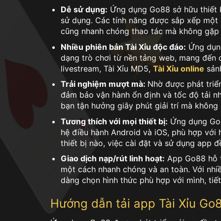
Dễ sử dụng:
Ứng dụng Go88 sở hữu thiết k
sử dụng. Các tính năng được sắp xếp một 
cũng nhanh chóng thao tác mà không gặp 
Nhiều phiên bản Tài Xỉu độc đáo:
Ứng dụng
dạng trò chơi từ nền tảng web, mang đến c
livestream, Tài Xỉu MD5,
Tài Xỉu online
sản
Trải nghiệm mượt mà:
Nhờ được phát triể
đảm bảo vận hành ổn định và tốc độ tải nha
bạn tận hưởng giây phút giải trí mà không 
Tương thích với mọi thiết bị:
Ứng dụng Go88
hệ điều hành Android và iOS, phù hợp với 
thiết bị nào, việc cài đặt và sử dụng app 
Giao dịch nạp/rút linh hoạt:
App Go88 hỗ tr
một cách nhanh chóng và an toàn. Với nhi
dàng chọn hình thức phù hợp với mình, tiết
Hướng dẫn tải app Tài Xỉu Go8