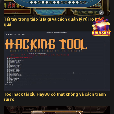
✕
Tất tay trong tài xỉu là gì và cách quản lý rủi ro hiệu
quả
Tool hack tài xỉu Hay88 có thật không và cách tránh
rủi ro