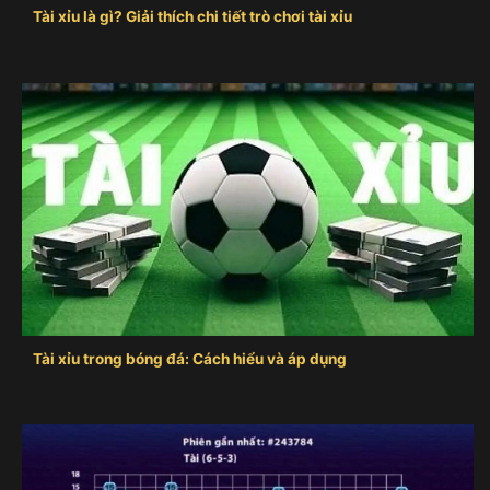
Tài xỉu là gì? Giải thích chi tiết trò chơi tài xỉu
Tài xỉu trong bóng đá: Cách hiểu và áp dụng