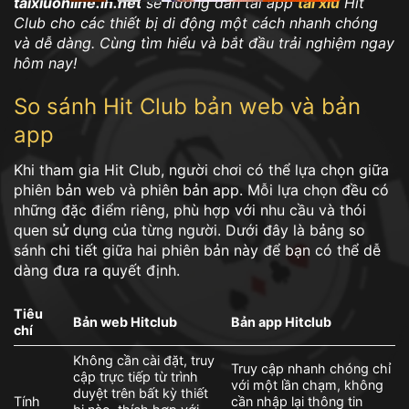
taixiuonline.in.net
sẽ hướng dẫn tải app
tài xỉu
Hit
Club cho các thiết bị di động một cách nhanh chóng
và dễ dàng. Cùng tìm hiểu và bắt đầu trải nghiệm ngay
hôm nay!
So sánh Hit Club bản web và bản
app
Khi tham gia Hit Club, người chơi có thể lựa chọn giữa
phiên bản web và phiên bản app. Mỗi lựa chọn đều có
những đặc điểm riêng, phù hợp với nhu cầu và thói
quen sử dụng của từng người. Dưới đây là bảng so
sánh chi tiết giữa hai phiên bản này để bạn có thể dễ
dàng đưa ra quyết định.
Tiêu
Bản web Hitclub
Bản app Hitclub
chí
Không cần cài đặt, truy
Truy cập nhanh chóng chỉ
cập trực tiếp từ trình
với một lần chạm, không
duyệt trên bất kỳ thiết
Tính
cần nhập lại thông tin