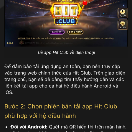
Tải app Hit Club về điện thoại
Để đảm bảo tải ứng dụng an toàn, bạn nên truy cập
vào trang web chính thức của Hit Club. Trên giao diện
trang chủ, bạn sẽ dễ dàng tìm thấy hướng dẫn và các
liên kết tải app cho cả hai hệ điều hành Android và
iOS.
Bước 2: Chọn phiên bản tải app Hit Club
phù hợp với hệ điều hành
Đối với Android:
Quét mã QR hiển thị trên màn hình.