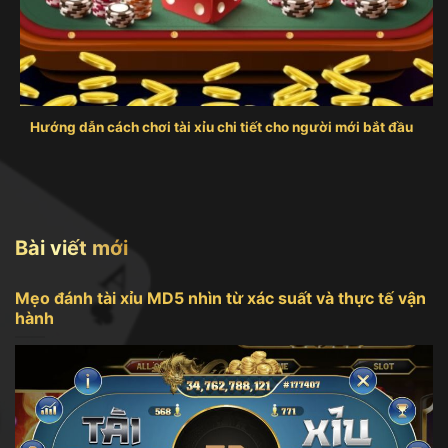
Hướng dẫn cách chơi tài xỉu chi tiết cho người mới bắt đầu
Bài viết mới
Mẹo đánh tài xỉu MD5 nhìn từ xác suất và thực tế vận
hành