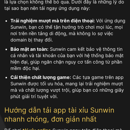
là lựa chọn không thể bỏ qua. Dưới đây là những lý do
tại sao bạn nên tải ngay ứng dụng này:
Trải nghiệm mượt mà trên điện thoại:
Với ứng dụng
Sunwin, bạn có thể tận hưởng trò chơi mọi lúc, mọi
nơi trên nền tảng di động, mà không lo sợ việc
domain bị thay đổi.
Bảo mật an toàn:
Sunwin cam kết bảo vệ thông tin
cá nhân và tài khoản của bạn với hệ thống bảo mật
hiện đại, giúp ngăn chặn nguy cơ tấn công từ phần
mềm độc hại.
Cải thiện chất lượng game:
Các tựa game trên app
Sunwin được tối ưu hóa, mang lại trải nghiệm mượt
mà và chất lượng vượt trội, giúp bạn có những giây
phút giải trí tuyệt vời.
Hướng dẫn tải app tài xỉu Sunwin
nhanh chóng, đơn giản nhất