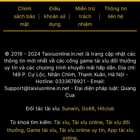
Chính
Điều
Miễn trừ
Thông tin
sách bảo
khoản sử
trách
liên hệ
mật
dụng
nhiệm
© 2019 - 2024 Taixiuonline.in.net là trang cập nhật các
thông tin mới nhất về các cổng game tài xỉu đổi thưởng
uy tín và các chương trình khuyến mãi hấp dẫn. Địa chỉ:
149 P. Cự Lộc, Nhân Chính, Thanh Xuân, Hà Nội -
Hotline: 0333678921 - Email:
Support@taixiuonline.in.net
- Đại diện pháp luật: Quang
Cua
Đối tác tài xỉu:
Sunwin
,
Go88
,
Hitclub
Từ khoá tìm kiếm:
Tài xỉu
,
Tài xỉu online
,
Tài xỉu đổi
thưởng
,
Game tài xỉu
,
Tài xỉu online uy tín
,
App tài xỉu
online
.