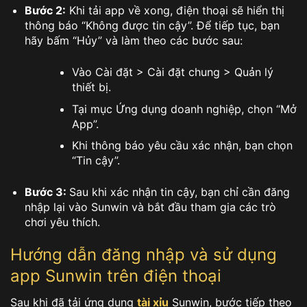
Bước 2:
Khi tải app về xong, điện thoại sẽ hiển thị
thông báo “Không được tin cậy”. Để tiếp tục, bạn
hãy bấm “Hủy” và làm theo các bước sau:
Vào Cài đặt > Cài đặt chung > Quản lý
thiết bị.
Tại mục Ứng dụng doanh nghiệp, chọn “Mở
App”.
Khi thông báo yêu cầu xác nhận, bạn chọn
“Tin cậy”.
Bước 3:
Sau khi xác nhận tin cậy, bạn chỉ cần đăng
nhập lại vào Sunwin và bắt đầu tham gia các trò
chơi yêu thích.
Hướng dẫn đăng nhập và sử dụng
app Sunwin trên điện thoại
Sau khi đã tải ứng dụng
tài xỉu
Sunwin, bước tiếp theo