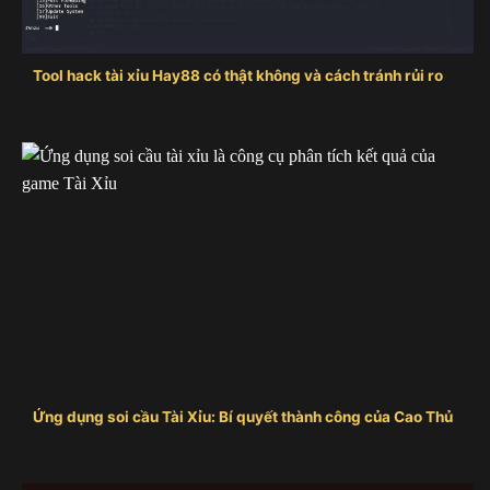
Tool hack tài xỉu Hay88 có thật không và cách tránh rủi ro
Ứng dụng soi cầu Tài Xỉu: Bí quyết thành công của Cao Thủ