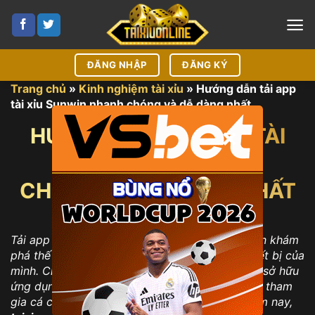
Bỏ
qua
nội
dung
ĐĂNG NHẬP
ĐĂNG KÝ
Trang chủ
»
Kinh nghiệm tài xỉu
»
Hướng dẫn tải app
tài xỉu Sunwin nhanh chóng và dễ dàng nhất
×
HƯỚNG DẪN TẢI APP TÀI
XỈU SUNWIN NHANH
CHÓNG VÀ DỄ DÀNG NHẤT
Tải app Sunwin chính là cách nhanh nhất để bạn khám
phá thế giới game cược đỉnh cao ngay trên thiết bị của
mình. Chỉ với vài thao tác đơn giản, bạn có thể sở hữu
ứng dụng giải trí tiện ích, hỗ trợ tối ưu cho việc tham
gia cá cược mọi lúc, mọi nơi. Trong bài viết hôm nay,