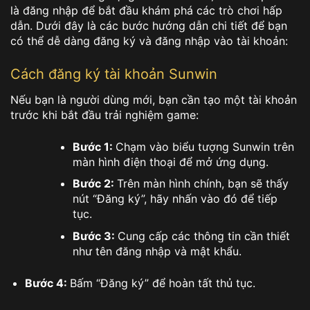
là đăng nhập để bắt đầu khám phá các trò chơi hấp
dẫn. Dưới đây là các bước hướng dẫn chi tiết để bạn
có thể dễ dàng đăng ký và đăng nhập vào tài khoản:
Cách đăng ký tài khoản Sunwin
Nếu bạn là người dùng mới, bạn cần tạo một tài khoản
trước khi bắt đầu trải nghiệm game:
Bước 1:
Chạm vào biểu tượng Sunwin trên
màn hình điện thoại để mở ứng dụng.
Bước 2:
Trên màn hình chính, bạn sẽ thấy
nút “Đăng ký”, hãy nhấn vào đó để tiếp
tục.
Bước 3:
Cung cấp các thông tin cần thiết
như tên đăng nhập và mật khẩu.
Bước 4:
Bấm “Đăng ký” để hoàn tất thủ tục.