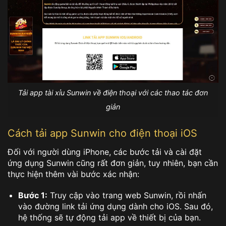
Tải app tài xỉu Sunwin về điện thoại với các thao tác đơn
giản
Cách tải app Sunwin cho điện thoại iOS
Đối với người dùng iPhone, các bước tải và cài đặt
ứng dụng Sunwin cũng rất đơn giản, tuy nhiên, bạn cần
thực hiện thêm vài bước xác nhận:
Bước 1:
Truy cập vào trang web Sunwin, rồi nhấn
vào đường link tải ứng dụng dành cho iOS. Sau đó,
hệ thống sẽ tự động tải app về thiết bị của bạn.