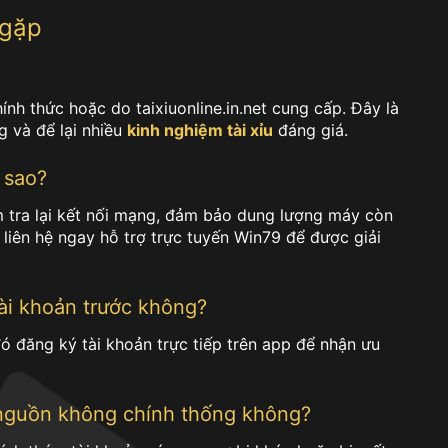
 gặp
ính thức hoặc do taixiuonline.in.net cung cấp. Đây là
g và để lại nhiều
kinh nghiệm tài xỉu
đáng giá.
 sao?
m tra lại kết nối mạng, đảm bảo dung lượng máy còn
 liên hệ ngay hỗ trợ trực tuyến Win79 để được giải
ài khoản trước không?
đó đăng ký tài khoản trực tiếp trên app để nhận ưu
ừ nguồn không chính thống không?