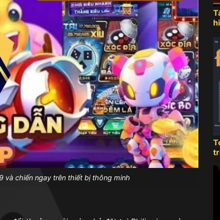
T
h
T
t
9 và chiến ngay trên thiết bị thông minh