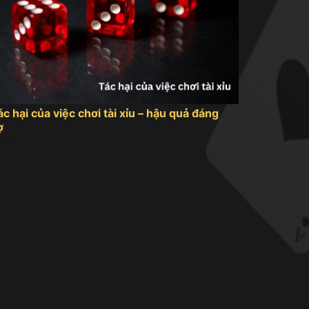
ác hại của việc chơi tài xỉu – hậu quả đáng
ợ