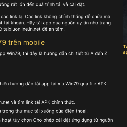
ng rất lớn đến quá trình tải và cài đặt.
 các link lạ. Các link không chính thống dễ chứa mã
t tài khoản. Hãy tải app qua nguồn uy tín như trang
aixiuonline.in.net để an tâm.
79 trên mobile
T
s
p Win79, thì đây là hướng dẫn chi tiết từ A đến Z
 hiện hướng dẫn tải app tài xỉu Win79 qua file APK
.net và tìm link tải APK chính thức.
u trong thư mục tải xuống của điện thoại.
h hoạt tùy chọn Cho phép cài đặt ứng dụng từ nguồn