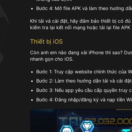
Bước 4: Mở file APK và làm theo hướng dẫn
Khi tải và cài đặt, hãy đảm bảo thiết bị có đ
kiểm tra lại kết nối mạng hoặc tải lại file APK
Thiết bị iOS
Còn anh em nào đang xài iPhone thì sao? Dướ
nhanh gọn cho iOS.
Bước 1: Truy cập website chính thức của W
Bước 2: Làm theo hướng dẫn tải và cài đặt
Bước 3: Nếu app yêu cầu cấp quyền truy 
Bước 4: Đăng nhập/đăng ký và nạp tiền Win