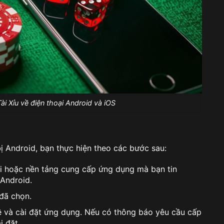
i Xỉu về điện thoại Android và iOS
 bị Android, bạn thực hiện theo các bước sau:
ái hoặc nền tảng cung cấp ứng dụng mà bạn tin
 Android.
 đã chọn.
 về và cài đặt ứng dụng. Nếu có thông báo yêu cầu cấp
i đặt.