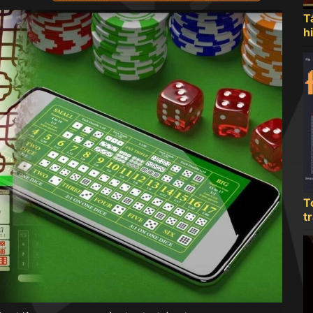
T
h
T
t