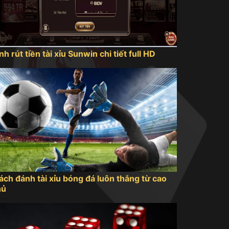
nh rút tiền tài xỉu Sunwin chi tiết full HD
ách đánh tài xỉu bóng đá luôn thắng từ cao
hủ