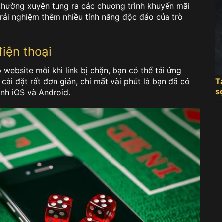
hường xuyên tung ra các chương trình khuyến mãi
 trải nghiệm thêm nhiều tính năng độc đáo của trò
điện thoại
website mỗi khi link bị chặn, bạn có thể tải ứng
h cài đặt rất đơn giản, chỉ mất vài phút là bạn đã có
T
s
ành iOS và Android.