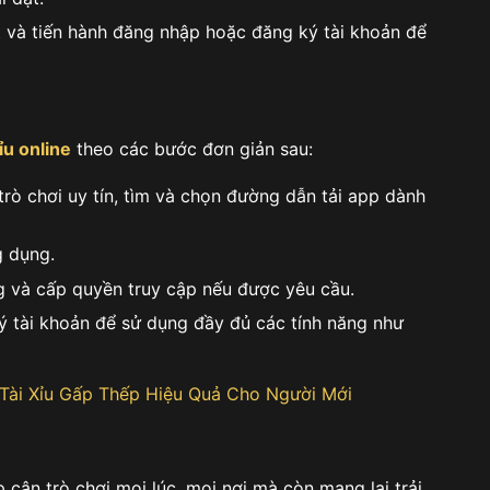
 và tiến hành đăng nhập hoặc đăng ký tài khoản để
ỉu online
theo các bước đơn giản sau:
rò chơi uy tín, tìm và chọn đường dẫn tải app dành
g dụng.
g và cấp quyền truy cập nếu được yêu cầu.
 tài khoản để sử dụng đầy đủ các tính năng như
Tài Xỉu Gấp Thếp Hiệu Quả Cho Người Mới
 cận trò chơi mọi lúc, mọi nơi mà còn mang lại trải