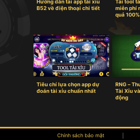
Hướng dẫn tải app tài xỉu
Tải tool t
B52 về điện thoại chi tiết
miễn phí 
quả 100%
Tiêu chí lựa chọn app dự
RNG – Th
đoán tài xỉu chuẩn nhất
Tài Xỉu v
động
Chính sách bảo mật