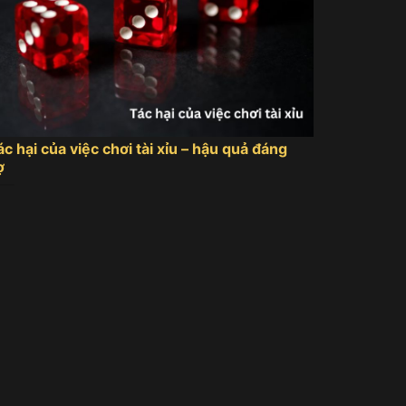
ác hại của việc chơi tài xỉu – hậu quả đáng
ợ