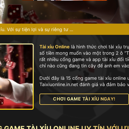
 sự riêng tư ...
Tài xỉu Online
là hình thức chơi tài xỉu t
số tiền mong muốn vào một trong 2 ô “Tà
rất nhiều cổng game và app tài xỉu đổi t
chỉ nào cũng đang tin cậy để anh em vào
Dưới đây là 15 cổng game tài xỉu online
Taixiuonline.in.net đánh giá và đảm bảo v
CHƠI GAME TÀI XỈU NGAY!
 GAME TÀI XỈU ONLINE UY TÍN VỚI 