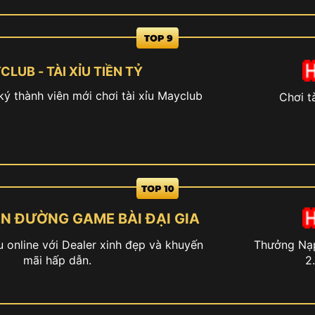
LUB - TÀI XỈU TIỀN TỶ
ý thành viên mới chơi tài xỉu Mayclub
Chơi t
ÊN ĐƯỜNG GAME BÀI ĐẠI GIA
Thưởng Nạp
u online với Dealer xinh đẹp và khuyến
2
mãi hấp dẫn.