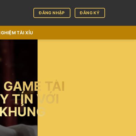
ĐĂNG NHẬP
ĐĂNG KÝ
NGHIỆM TÀI XỈU
 GAME TÀI
Y TÍN VỚI
 KHỦNG