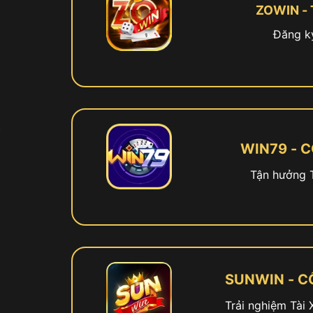
ZOWIN - 
Đăng ký
WIN79 - 
Tận hưởng 
SUNWIN - C
Trải nghiệm Tài 