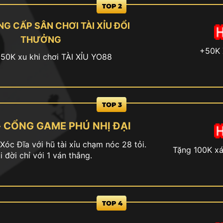
NG CẤP SÂN CHƠI TÀI XỈU ĐỔI
THƯỞNG
+50K 
50K xu khi chơi TÀI XỈU YO88
 CỔNG GAME PHÚ NHỊ ĐẠI
e Xóc Đĩa với hũ tài xỉu chạm nóc 28 tỏi.
Tặng 100K xá
i đời chỉ với 1 ván thắng.