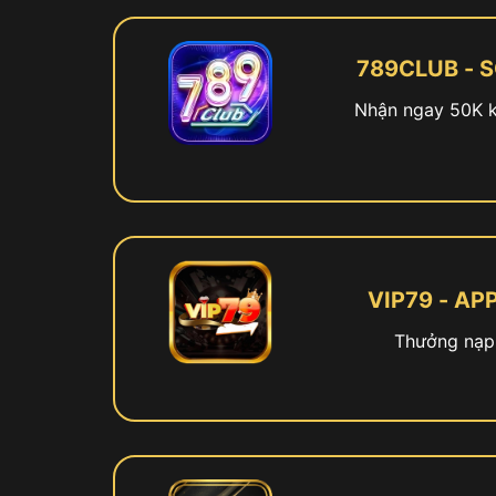
789CLUB - 
Nhận ngay 50K kh
VIP79 - AP
Thưởng nạp 