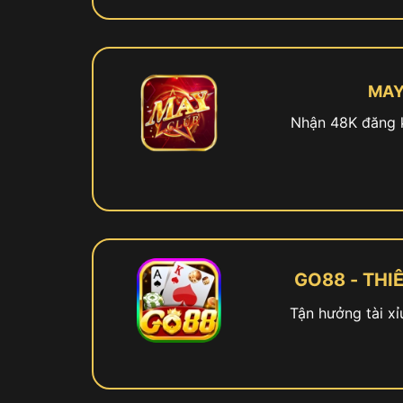
MAYC
Nhận 48K đăng k
GO88 - THI
Tận hưởng tài xỉ