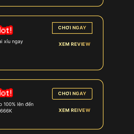
CHƠI NGAY
ài xỉu ngay
XEM REVIEW
CHƠI NGAY
 100% lên đến
XEM REIVEW
.666K