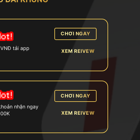
CHƠI NGAY
VNĐ tải app
XEM REIVEW
CHƠI NGAY
 khoản nhận ngay
XEM REIVEW
100K