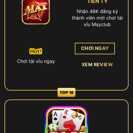
TIỀN TỶ
Nhận 48K đăng ký
thành viên mới chơi tài
xỉu Mayclub
CHƠI NGAY
Chơi tài xỉu ngay
XEM REVIEW