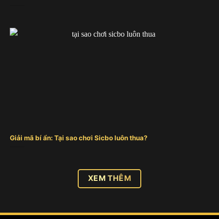
Đánh giá từ người dùng của cổng game tài xỉu
Sunwin nổi bật bởi cổng game tài xỉu 3D, mang đến
hình ảnh và âm thanh sống động. Giúp người chơi
sẽ trải nghiệm không gian ảo với giao diện bắt mắt
và hiệu ứng chân thực.
Giải mã bí ẩn: Tại sao chơi Sicbo luôn thua?
Tài xỉu nổ hũ Hitclub
Hitclub là một cổng game đổi thưởng trực tuyến,
XEM THÊM
được thành lập vào năm 2018. Trụ sở chính được
đặt tại Philippines và thuộc quyền quản lý của tập
đoàn Hit Entertainment. Điểm nổi bật của sảnh tài
xỉu Hitclub chính là sảnh tài xỉu livestream với các