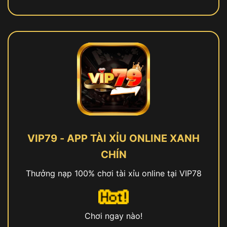
VIP79 - APP TÀI XỈU ONLINE XANH
CHÍN
Thưởng nạp 100% chơi tài xỉu online tại VIP78
Chơi ngay nào!