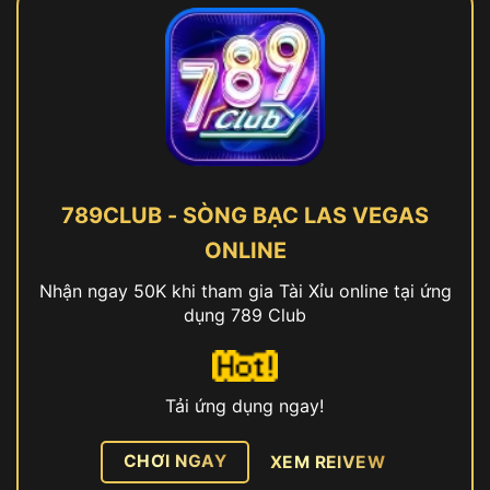
789CLUB - SÒNG BẠC LAS VEGAS
ONLINE
Nhận ngay 50K khi tham gia Tài Xỉu online tại ứng
dụng 789 Club
Tải ứng dụng ngay!
CHƠI NGAY
XEM REIVEW