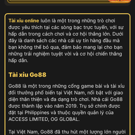
Tài xỉu online
luôn là một trong những trò chơi
được yêu thích tại các sòng bạc trực tuyến, với sự
hấp dẫn trong cách chơi và cơ hội thắng lớn. Dưới
đây là danh sách các nhà cái uy tín hàng đầu mà
bạn không thể bỏ qua, đảm bảo mang lại cho bạn
những trải nghiệm tuyệt vời và cơ hội chiến thắng
hấp dẫn.
Tài xỉu Go88
Go88 là một trong những cổng game bài và tài xỉu
đổi thưởng phổ biến tại Việt Nam, nổi bật với giao
diện thân thiện và đa dạng trò chơi. Nhà cái Go88
được thành lập vào năm 2019. Trụ sở chính được
đặt tại Philippines và thuộc quyền quản lý của
ACCESS LIMITED, OG GLOBAL.
Tại Việt Nam, Go88 đã thu hút một lượng lớn người