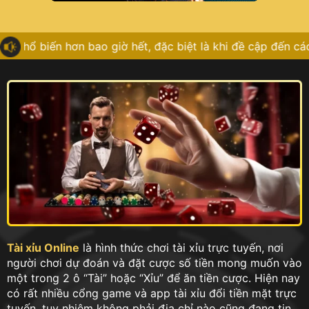
iến hơn bao giờ hết, đặc biệt là khi đề cập đến các trò chơi c
Tài xỉu Online
là hình thức chơi tài xỉu trực tuyến, nơi
người chơi dự đoán và đặt cược số tiền mong muốn vào
một trong 2 ô “Tài” hoặc “Xỉu” để ăn tiền cược. Hiện nay
có rất nhiều cổng game và app tài xỉu đổi tiền mặt trực
tuyến, tuy nhiêm không phải địa chỉ nào cũng đang tin