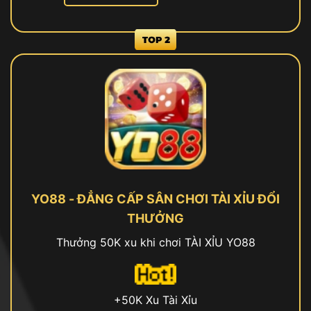
YO88 - ĐẲNG CẤP SÂN CHƠI TÀI XỈU ĐỔI
THƯỞNG
Thưởng 50K xu khi chơi TÀI XỈU YO88
+50K Xu Tài Xỉu