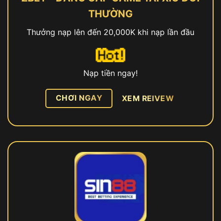
THƯỜNG
Thưởng nạp lên đến 20,000K khi nạp lần đầu
Nạp tiền ngay!
CHƠI NGAY
XEM REIVEW