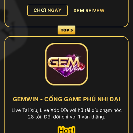
CHƠI NGAY
XEM REIVEW
GEMWIN - CỔNG GAME PHÚ NHỊ ĐẠI
Live Tài Xỉu, Live Xóc Đĩa với hũ tài xỉu chạm nóc
28 tỏi. Đổi đời chỉ với 1 ván thắng.