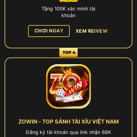
Tặng 100K xác minh tài
khoản
CHƠI NGAY
XEM REIVEW
ZOWIN - TOP SẢNH TÀI XỈU VIỆT NAM
Đăng ký tài khoản qua link nhận 68K