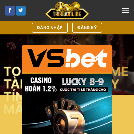
Bỏ
qua
nội
dung
ĐĂNG NHẬP
ĐĂNG KÝ
×
TOP 15 CỔNG GAME
TÀI XỈU ONLINE UY
TÍN VỚI KHUYẾN
MÃI KHỦNG