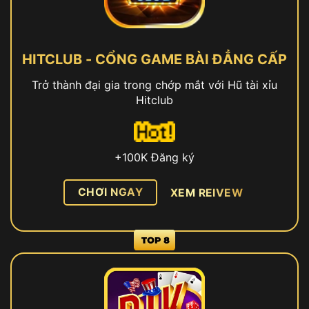
HITCLUB - CỔNG GAME BÀI ĐẲNG CẤP
Trở thành đại gia trong chớp mắt với Hũ tài xỉu
Hitclub
+100K Đăng ký
CHƠI NGAY
XEM REIVEW