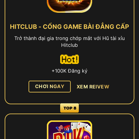
HITCLUB - CỔNG GAME BÀI ĐẲNG CẤP
Trở thành đại gia trong chớp mắt với Hũ tài xỉu
Hitclub
+100K Đăng ký
CHƠI NGAY
XEM REIVEW