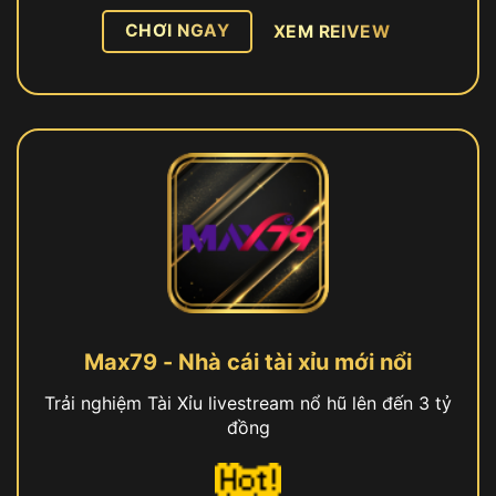
CHƠI NGAY
XEM REIVEW
Max79 - Nhà cái tài xỉu mới nổi
Trải nghiệm Tài Xỉu livestream nổ hũ lên đến 3 tỷ
đồng