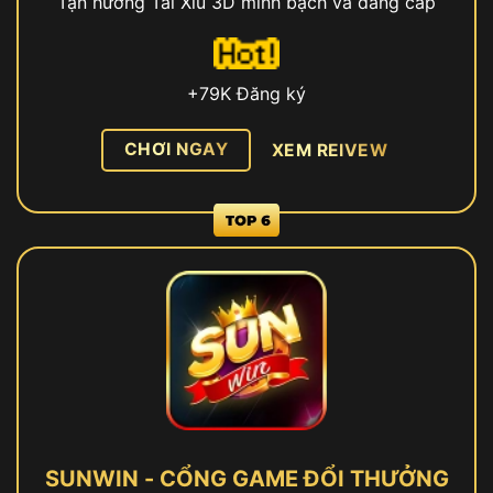
Tận hưởng Tài Xỉu 3D minh bạch và đẳng cấp
+79K Đăng ký
CHƠI NGAY
XEM REIVEW
SUNWIN - CỔNG GAME ĐỔI THƯỞNG