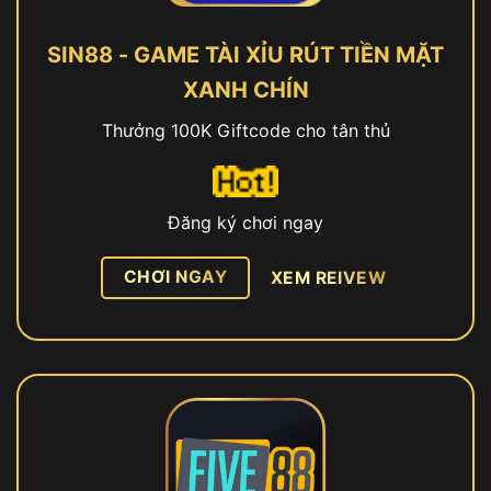
SIN88 - GAME TÀI XỈU RÚT TIỀN MẶT
XANH CHÍN
Thưởng 100K Giftcode cho tân thủ
Đăng ký chơi ngay
CHƠI NGAY
XEM REIVEW