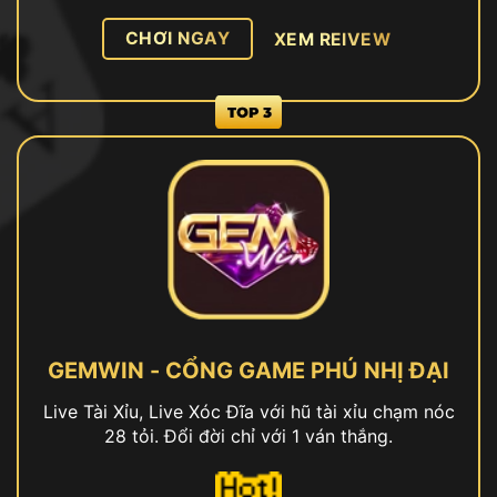
CHƠI NGAY
XEM REIVEW
GEMWIN - CỔNG GAME PHÚ NHỊ ĐẠI
Live Tài Xỉu, Live Xóc Đĩa với hũ tài xỉu chạm nóc
28 tỏi. Đổi đời chỉ với 1 ván thắng.