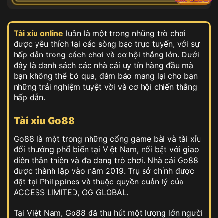
Tài xỉu online
luôn là một trong những trò chơi
được yêu thích tại các sòng bạc trực tuyến, với sự
hấp dẫn trong cách chơi và cơ hội thắng lớn. Dưới
đây là danh sách các nhà cái uy tín hàng đầu mà
bạn không thể bỏ qua, đảm bảo mang lại cho bạn
những trải nghiệm tuyệt vời và cơ hội chiến thắng
hấp dẫn.
Tài xỉu Go88
Go88 là một trong những cổng game bài và tài xỉu
đổi thưởng phổ biến tại Việt Nam, nổi bật với giao
diện thân thiện và đa dạng trò chơi. Nhà cái Go88
được thành lập vào năm 2019. Trụ sở chính được
đặt tại Philippines và thuộc quyền quản lý của
ACCESS LIMITED, OG GLOBAL.
Tại Việt Nam, Go88 đã thu hút một lượng lớn người