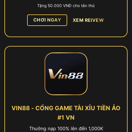
Tặng 50.000 VNĐ cho tân thủ
CHƠI NGAY
XEM REIVEW
VIN88 - CỔNG GAME TÀI XỈU TIỀN ẢO
#1 VN
Thưởng nạp 100% lên đến 1,000K