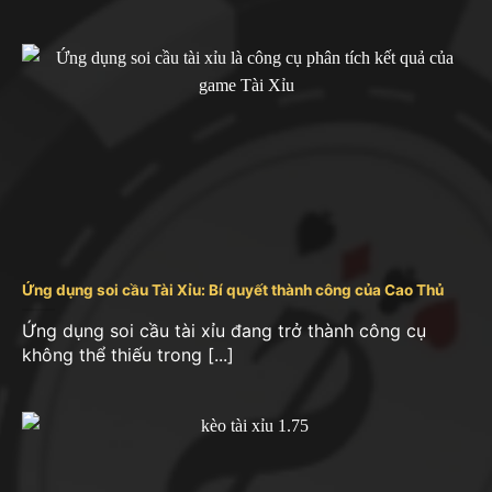
Tài xỉu online Sunwin
Sunwin là một cổng game tài xỉu đổi thưởng trực
tuyến, được thành lập vào năm 2013. Trụ sở chính
được đặt tại Philippines và thuộc quyền quản lý
của tập đoàn Sun City.
Tài xỉu Sunwin
tại Sunwin
được biết đến với tính năng bảo mật cao và hỗ trợ
đa nền tảng, cho phép người chơi truy cập dễ dàng
từ nhiều thiết bị.
Ứng dụng soi cầu Tài Xỉu: Bí quyết thành công của Cao Thủ
Ứng dụng soi cầu tài xỉu đang trở thành công cụ
không thể thiếu trong [...]