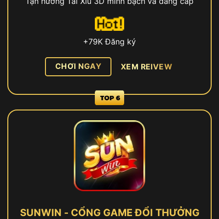
Tận hưởng Tài Xỉu 3D minh bạch và đẳng cấp
+79K Đăng ký
CHƠI NGAY
XEM REIVEW
SUNWIN - CỔNG GAME ĐỔI THƯỞNG