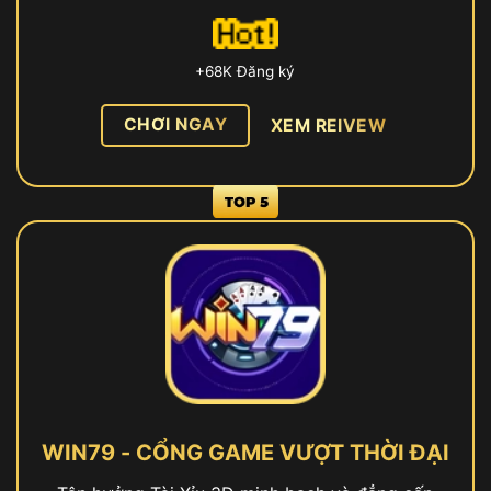
+68K Đăng ký
CHƠI NGAY
XEM REIVEW
WIN79 - CỔNG GAME VƯỢT THỜI ĐẠI