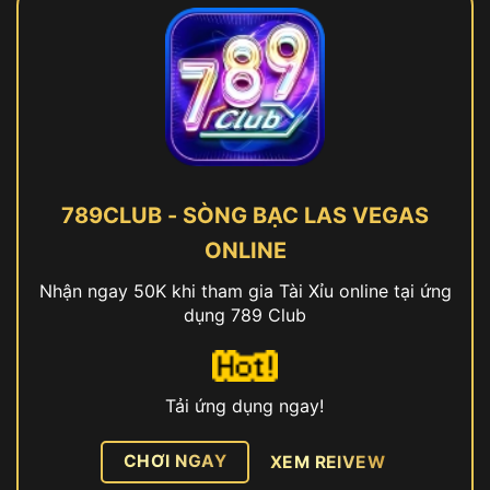
789CLUB - SÒNG BẠC LAS VEGAS
ONLINE
Nhận ngay 50K khi tham gia Tài Xỉu online tại ứng
dụng 789 Club
Tải ứng dụng ngay!
CHƠI NGAY
XEM REIVEW