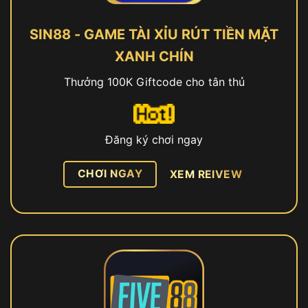
SIN88 - GAME TÀI XỈU RÚT TIỀN MẶT
XANH CHÍN
Thưởng 100K Giftcode cho tân thủ
Đăng ký chơi ngay
CHƠI NGAY
XEM REIVEW