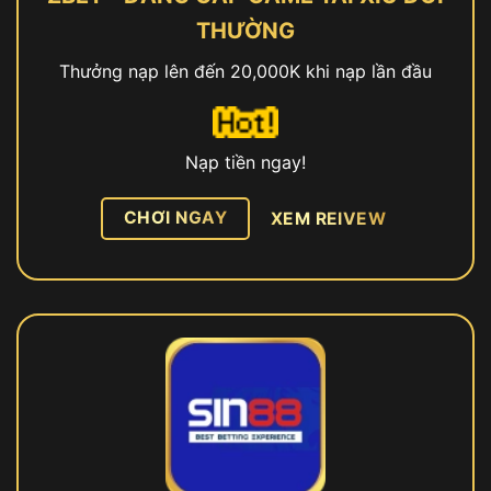
THƯỜNG
Thưởng nạp lên đến 20,000K khi nạp lần đầu
Nạp tiền ngay!
CHƠI NGAY
XEM REIVEW