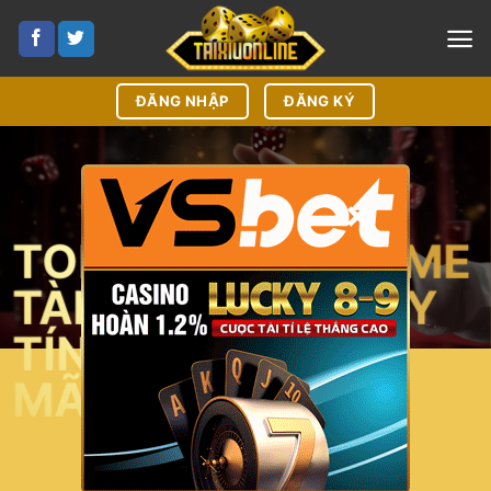
Bỏ
qua
nội
dung
ĐĂNG NHẬP
ĐĂNG KÝ
×
TOP 15 CỔNG GAME
TÀI XỈU ONLINE UY
TÍN VỚI KHUYẾN
MÃI KHỦNG