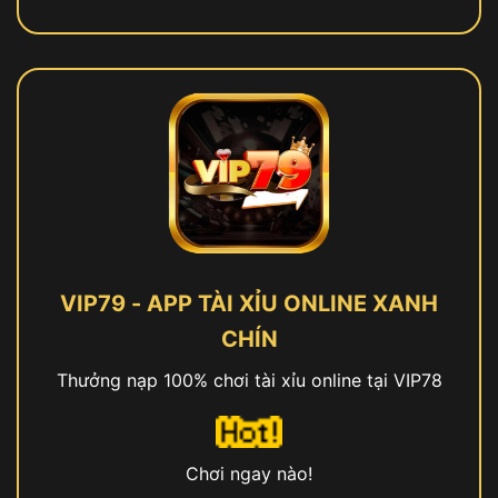
VIP79 - APP TÀI XỈU ONLINE XANH
CHÍN
Thưởng nạp 100% chơi tài xỉu online tại VIP78
Chơi ngay nào!