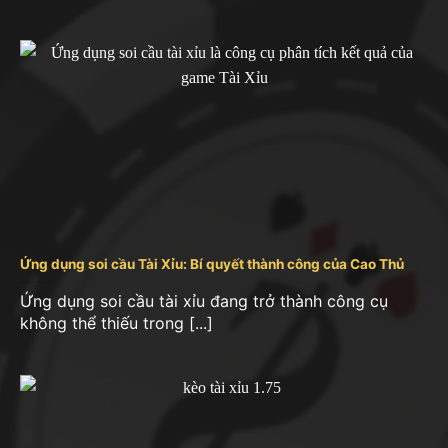
Tài xỉu online Sunwin
Sunwin là một cổng game tài xỉu đổi thưởng trực
tuyến, được thành lập vào năm 2013. Trụ sở chính
được đặt tại Philippines và thuộc quyền quản lý
của tập đoàn Sun City.
Tài xỉu Sunwin
tại Sunwin
được biết đến với tính năng bảo mật cao và hỗ trợ
đa nền tảng, cho phép người chơi truy cập dễ dàng
từ nhiều thiết bị.
Ứng dụng soi cầu Tài Xỉu: Bí quyết thành công của Cao Thủ
Ứng dụng soi cầu tài xỉu đang trở thành công cụ
không thể thiếu trong [...]