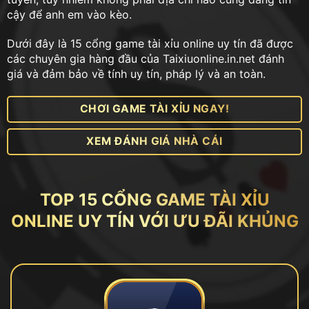
cậy để anh em vào kèo.
Dưới đây là 15 cổng game tài xỉu online uy tín đã được
các chuyên gia hàng đầu của Taixiuonline.in.net đánh
giá và đảm bảo về tính uy tín, pháp lý và an toàn.
CHƠI GAME TÀI XỈU NGAY!
XEM ĐÁNH GIÁ NHÀ CÁI
TOP 15 CỔNG GAME TÀI XỈU
ONLINE UY TÍN VỚI ƯU ĐÃI KHỦNG