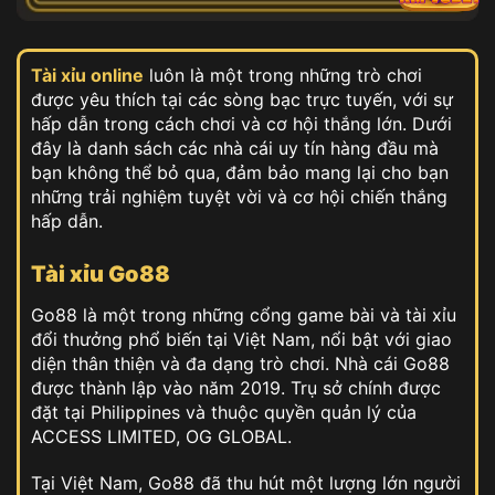
Tài xỉu online
luôn là một trong những trò chơi
được yêu thích tại các sòng bạc trực tuyến, với sự
hấp dẫn trong cách chơi và cơ hội thắng lớn. Dưới
đây là danh sách các nhà cái uy tín hàng đầu mà
bạn không thể bỏ qua, đảm bảo mang lại cho bạn
những trải nghiệm tuyệt vời và cơ hội chiến thắng
hấp dẫn.
Tài xỉu Go88
Go88 là một trong những cổng game bài và tài xỉu
đổi thưởng phổ biến tại Việt Nam, nổi bật với giao
diện thân thiện và đa dạng trò chơi. Nhà cái Go88
được thành lập vào năm 2019. Trụ sở chính được
đặt tại Philippines và thuộc quyền quản lý của
ACCESS LIMITED, OG GLOBAL.
Tại Việt Nam, Go88 đã thu hút một lượng lớn người