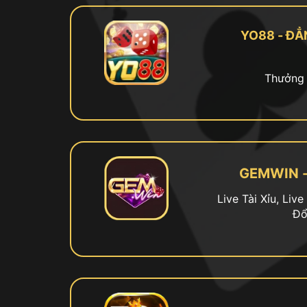
YO88 - ĐẲ
Thưởng 
GEMWIN -
Live Tài Xỉu, Liv
Đổ