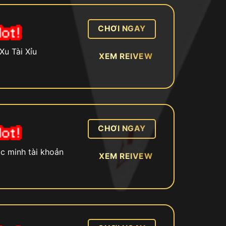
CHƠI NGAY
Xu Tài Xỉu
XEM REIVEW
CHƠI NGAY
c minh tài khoản
XEM REIVEW