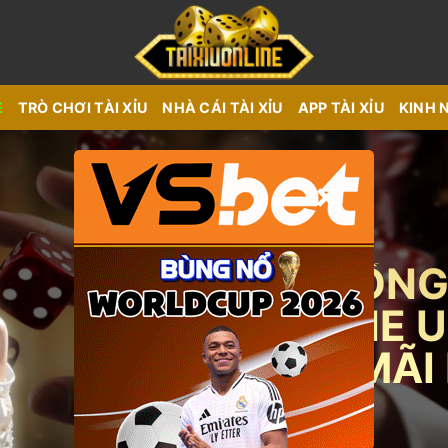
E
TRÒ CHƠI TÀI XỈU
NHÀ CÁI TÀI XỈU
APP TÀI XỈU
KINH 
×
TOP 15 CỔNG
XỈU ONLINE U
KHUYẾN MÃI