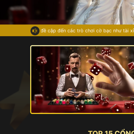
ề cập đến các trò chơi cờ bạc như tài xỉu. Với sự tiện lợi và
TOP 15 CỔNG