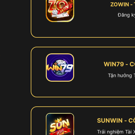
ZOWIN - 
Đăng ký
WIN79 - 
Tận hưởng 
SUNWIN - C
Trải nghiệm Tài 