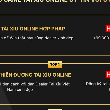
 TÀI XỈU ONLINE HỢP PHÁP
+99.000 
in để Win thật hay cùng dealer xinh đẹp
THIÊN ĐƯỜNG TÀI XỈU ONLINE
Đăng ký tài
 tiên cảnh với dàn Dealer Tài Xỉu Việt
Nam xinh đẹp