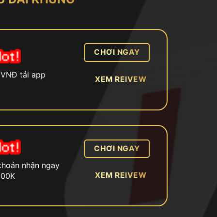
CHƠI NGAY
VNĐ tải app
XEM REIVEW
CHƠI NGAY
 khoản nhận ngay
XEM REIVEW
100K