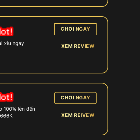
CHƠI NGAY
ài xỉu ngay
XEM REVIEW
CHƠI NGAY
 100% lên đến
XEM REIVEW
.666K