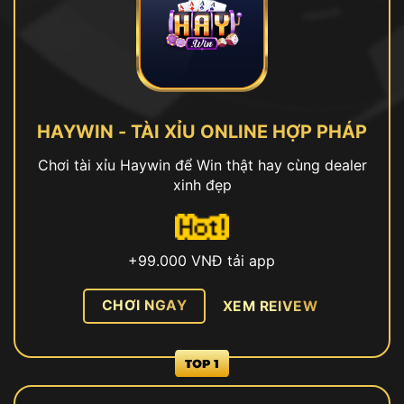
HAYWIN - TÀI XỈU ONLINE HỢP PHÁP
Chơi tài xỉu Haywin để Win thật hay cùng dealer
xinh đẹp
+99.000 VNĐ tải app
CHƠI NGAY
XEM REIVEW