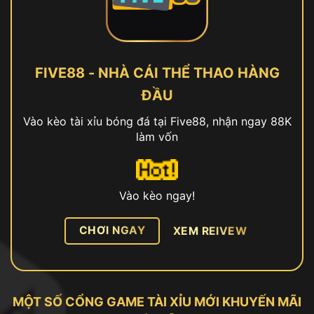
FIVE88 - NHÀ CÁI THỂ THAO HÀNG
ĐẦU
Vào kèo tài xỉu bóng đá tại Five88, nhận ngay 88K
làm vốn
Vào kèo ngay!
CHƠI NGAY
XEM REIVEW
MỘT SỐ CỔNG GAME TÀI XỈU MỚI KHUYẾN MÃI