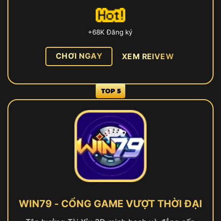
+68K Đăng ký
CHƠI NGAY
XEM REIVEW
WIN79 - CỔNG GAME VƯỢT THỜI ĐẠI