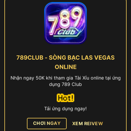
789CLUB - SÒNG BẠC LAS VEGAS
ONLINE
Nhận ngay 50K khi tham gia Tài Xỉu online tại ứng
dụng 789 Club
Tải ứng dụng ngay!
CHƠI NGAY
XEM REIVEW