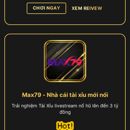
CHƠI NGAY
XEM REIVEW
Max79 - Nhà cái tài xỉu mới nổi
Trải nghiệm Tài Xỉu livestream nổ hũ lên đến 3 tỷ
đồng