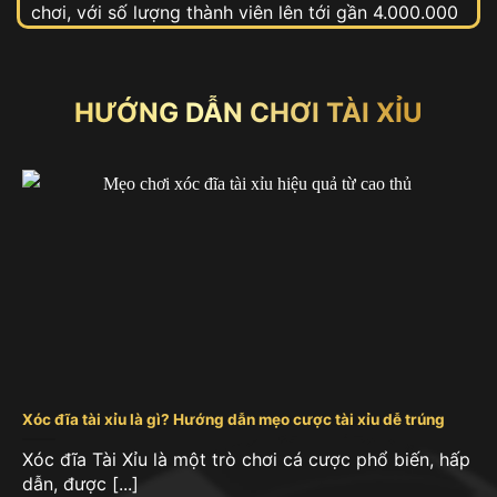
chơi, với số lượng thành viên lên tới gần 4.000.000
người trong đó với hơn 40% đang chơi tài xỉu MD5.
Đây là phiên bản cải tiến của trò chơi tài xỉu truyền
thống, sử dụng thuật toán mã hóa MD5 (Message-
HƯỚNG DẪN CHƠI TÀI XỈU
Digest Algorithm 5) để tạo ra kết quả ngẫu nhiên,
đảm bảo tính minh bạch và công bằng trong trò
chơi.
Xóc đĩa tài xỉu là gì? Hướng dẫn mẹo cược tài xỉu dễ trúng
Xóc đĩa Tài Xỉu là một trò chơi cá cược phổ biến, hấp
dẫn, được [...]
Tài xỉu online tại cổng game Go88