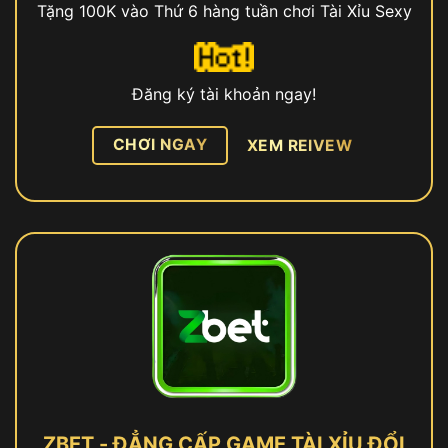
Tặng 100K vào Thứ 6 hàng tuần chơi Tài Xỉu Sexy
Đăng ký tài khoản ngay!
CHƠI NGAY
XEM REIVEW
ZBET - ĐẲNG CẤP GAME TÀI XỈU ĐỔI