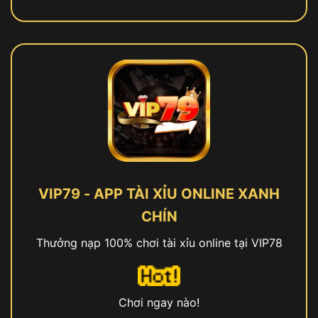
VIP79 - APP TÀI XỈU ONLINE XANH
CHÍN
Thưởng nạp 100% chơi tài xỉu online tại VIP78
Chơi ngay nào!