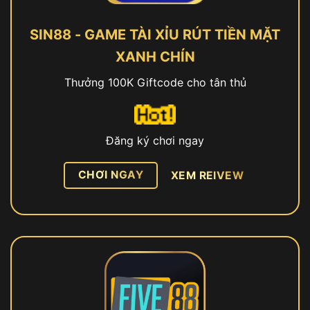
SIN88 - GAME TÀI XỈU RÚT TIỀN MẶT
XANH CHÍN
Thưởng 100K Giftcode cho tân thủ
Đăng ký chơi ngay
CHƠI NGAY
XEM REIVEW