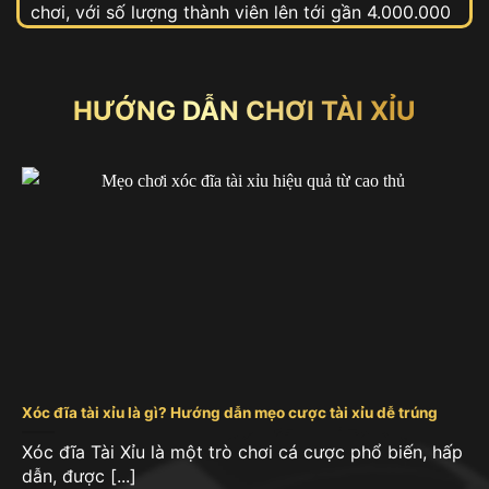
chơi, với số lượng thành viên lên tới gần 4.000.000
người trong đó với hơn 40% đang chơi tài xỉu MD5.
Đây là phiên bản cải tiến của trò chơi tài xỉu truyền
thống, sử dụng thuật toán mã hóa MD5 (Message-
HƯỚNG DẪN CHƠI TÀI XỈU
Digest Algorithm 5) để tạo ra kết quả ngẫu nhiên,
đảm bảo tính minh bạch và công bằng trong trò
chơi.
Xóc đĩa tài xỉu là gì? Hướng dẫn mẹo cược tài xỉu dễ trúng
Xóc đĩa Tài Xỉu là một trò chơi cá cược phổ biến, hấp
dẫn, được [...]
Tài xỉu online tại cổng game Go88