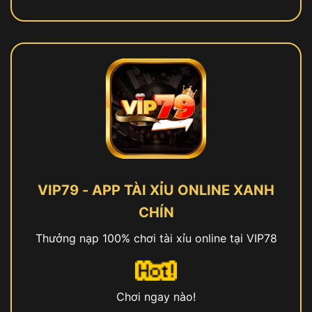
VIP79 - APP TÀI XỈU ONLINE XANH
CHÍN
Thưởng nạp 100% chơi tài xỉu online tại VIP78
Chơi ngay nào!