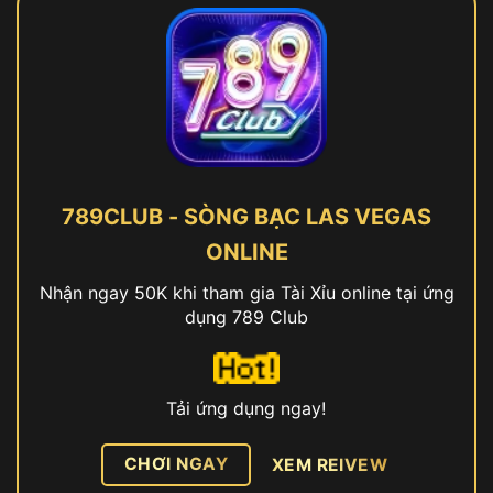
789CLUB - SÒNG BẠC LAS VEGAS
ONLINE
Nhận ngay 50K khi tham gia Tài Xỉu online tại ứng
dụng 789 Club
Tải ứng dụng ngay!
CHƠI NGAY
XEM REIVEW