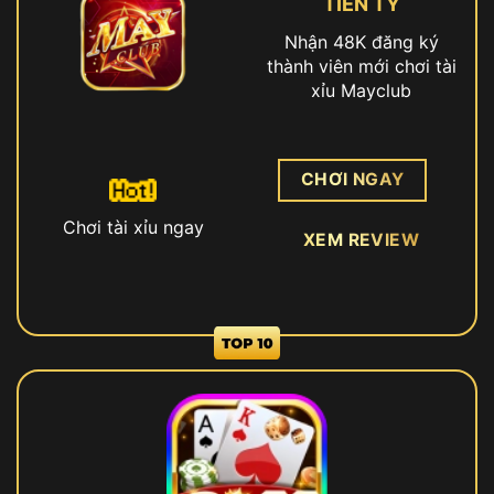
TIỀN TỶ
Nhận 48K đăng ký
thành viên mới chơi tài
xỉu Mayclub
CHƠI NGAY
Chơi tài xỉu ngay
XEM REVIEW