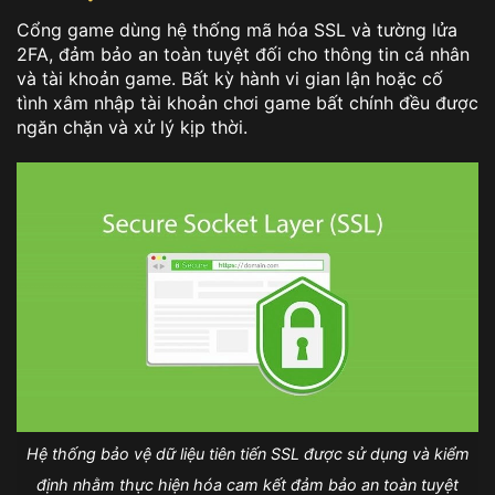
Cổng game dùng hệ thống mã hóa SSL và tường lửa
2FA, đảm bảo an toàn tuyệt đối cho thông tin cá nhân
và tài khoản game. Bất kỳ hành vi gian lận hoặc cố
tình xâm nhập tài khoản chơi game bất chính đều được
ngăn chặn và xử lý kịp thời.
Hệ thống bảo vệ dữ liệu tiên tiến SSL được sử dụng và kiểm
định nhằm thực hiện hóa cam kết đảm bảo an toàn tuyệt