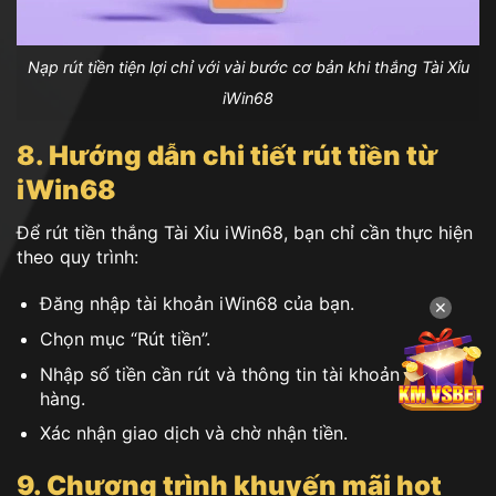
Nạp rút tiền tiện lợi chỉ với vài bước cơ bản khi thắng Tài Xỉu
iWin68
8. Hướng dẫn chi tiết rút tiền từ
iWin68
Để rút tiền thắng Tài Xỉu iWin68, bạn chỉ cần thực hiện
theo quy trình:
Đăng nhập tài khoản iWin68 của bạn.
✕
Chọn mục “Rút tiền”.
Nhập số tiền cần rút và thông tin tài khoản ngân
hàng.
Xác nhận giao dịch và chờ nhận tiền.
9. Chương trình khuyến mãi hot