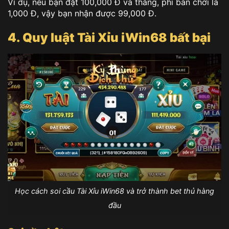
Ví dụ, nếu bạn đặt 100,000 Đ và thắng, phí bàn chơi là
1,000 Đ, vậy bạn nhận được 99,000 Đ.
4. Quy luật Tài Xỉu iWin68 bất bại
Học cách soi cầu Tài Xỉu iWin68 và trở thành bet thủ hàng
đầu