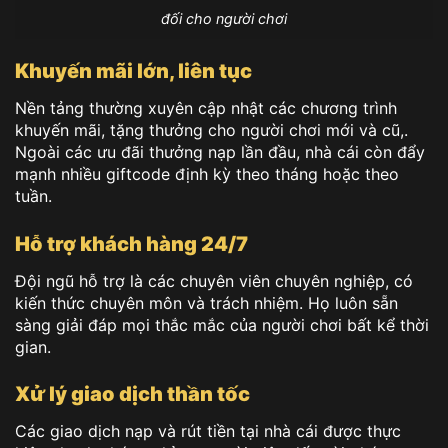
đối cho người chơi
Khuyến mãi lớn, liên tục
Nền tảng thường xuyên cập nhật các chương trình
khuyến mãi, tặng thưởng cho người chơi mới và cũ,.
Ngoài các ưu đãi thưởng nạp lần đầu, nhà cái còn đẩy
mạnh nhiều giftcode định kỳ theo tháng hoặc theo
tuần.
Hỗ trợ khách hàng 24/7
Đội ngũ hỗ trợ là các chuyên viên chuyên nghiệp, có
kiến thức chuyên môn và trách nhiệm. Họ luôn sẵn
sàng giải đáp mọi thắc mắc của người chơi bất kể thời
gian.
Xử lý giao dịch thần tốc
Các giao dịch nạp và rút tiền tại nhà cái được thực