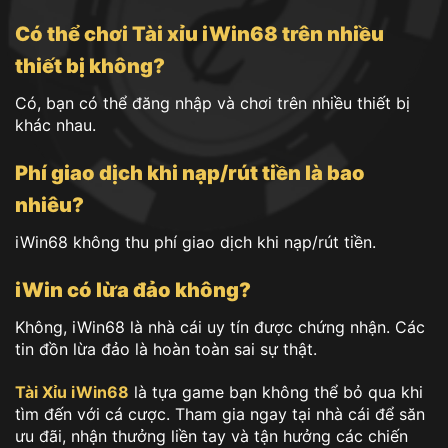
Có thể chơi Tài xỉu iWin68 trên nhiều
thiết bị không?
Có, bạn có thể đăng nhập và chơi trên nhiều thiết bị
khác nhau.
Phí giao dịch khi nạp/rút tiền là bao
nhiêu?
iWin68 không thu phí giao dịch khi nạp/rút tiền.
iWin có lừa đảo không?
Không, iWin68 là nhà cái uy tín được chứng nhận. Các
tin đồn lừa đảo là hoàn toàn sai sự thật.
Tài Xỉu iWin68
là tựa game bạn không thể bỏ qua khi
tìm đến với cá cược. Tham gia ngay tại nhà cái để săn
ưu đãi, nhận thưởng liền tay và tận hưởng các chiến