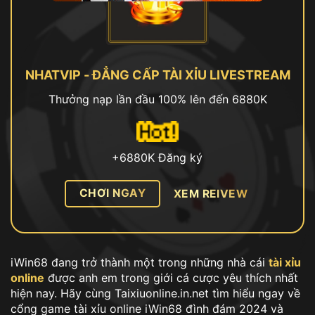
NHATVIP - ĐẲNG CẤP TÀI XỈU LIVESTREAM
Thưởng nạp lần đầu 100% lên đến 6880K
+6880K Đăng ký
CHƠI NGAY
XEM REIVEW
iWin68 đang trở thành một trong những nhà cái
tài xỉu
online
được anh em trong giới cá cược yêu thích nhất
hiện nay. Hãy cùng Taixiuonline.in.net tìm hiểu ngay về
cổng game tài xỉu online iWin68 đình đám 2024 và