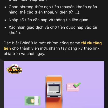
Chọn phương thức nạp tiền (chuyển khoản ngân
hàng, thẻ cào điện thoại, ví điện tử, …).
Nhập số tiền cần nạp và thông tin liên quan.
Xác nhận giao dịch và chờ tiền được nạp vào tài
khoản.
Đặc biệt iWin68 là một những cổng game
tài xỉu tặng
tiền
cho thành viên mới, nhanh tay đăng ký theo link
phía trên và chơi ngay.