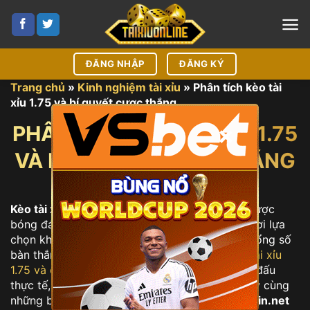
Bỏ
qua
nội
dung
ĐĂNG NHẬP
ĐĂNG KÝ
Trang chủ
»
Kinh nghiệm tài xỉu
»
Phân tích kèo tài
xỉu 1.75 và bí quyết cược thắng
×
PHÂN TÍCH KÈO TÀI XỈU 1.75
VÀ BÍ QUYẾT CƯỢC THẮNG
Kèo tài xỉu 1.75
là loại kèo phổ biến trong cá cược
bóng đá
Tài Xỉu online
được không ít người chơi lựa
chọn khi muốn thử sức với khả năng dự đoán tổng số
bàn thắng. Tuy nhiên, để hiểu rõ về
kèo cược tài xỉu
1.75 và cách vận dụng
hiệu quả trong các trận đấu
thực tế, bạn cần nắm được ý nghĩa của kèo này cùng
những bí quyết cược thắng. Cùng
Taixiuonline.in.net