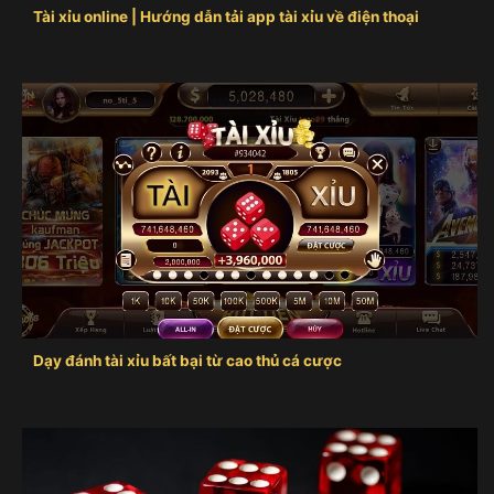
Tài xỉu online | Hướng dẫn tải app tài xỉu về điện thoại
Dạy đánh tài xỉu bất bại từ cao thủ cá cược