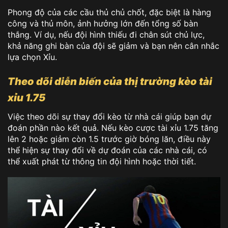
Phong độ của các cầu thủ chủ chốt, đặc biệt là hàng
công và thủ môn, ảnh hưởng lớn đến tổng số bàn
thắng. Ví dụ, nếu đội hình thiếu đi chân sút chủ lực,
khả năng ghi bàn của đội sẽ giảm và bạn nên cân nhắc
lựa chọn Xỉu.
Theo dõi diễn biến của thị trường kèo tài
xỉu 1.75
Việc theo dõi sự thay đổi kèo từ nhà cái giúp bạn dự
đoán phần nào kết quả. Nếu kèo cược tài xỉu 1.75 tăng
lên 2 hoặc giảm còn 1.5 trước giờ bóng lăn, điều này
thể hiện sự thay đổi về dự đoán của các nhà cái, có
thể xuất phát từ thông tin đội hình hoặc thời tiết.