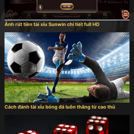
Ảnh rút tiền tài xỉu Sunwin chi tiết full HD
Cách đánh tài xỉu bóng đá luôn thắng từ cao thủ