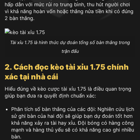
hấp dẫn với mức rủi ro trung bình, thu hút người chơi
vì khả năng hoàn vốn hoặc thắng nửa tiền khi có đúng
2 bàn thắng.
Tài xỉu 1.75 là hình thức dự đoán tổng số bàn thắng trong
trận đấu
2. Cách đọc kèo tài xỉu 1.75 chính
xác tại nhà cái
Hiểu đúng về kèo cược tài xỉu 1.75 là điều quan trọng
giúp bạn đưa ra quyết định chuẩn xác:
Phân tích số bàn thắng của các đội: Nghiên cứu lịch
sử ghi bàn của hai đội sẽ giúp bạn dự đoán tốt hơn
khả năng xảy ra tài hay xỉu. Đội bóng có hàng công
mạnh và hàng thủ yếu sẽ có khả năng cao ghi nhiều
bàn.