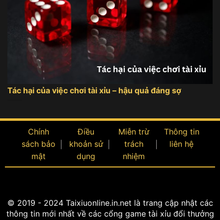
Tác hại của việc chơi tài xỉu – hậu quả đáng sợ
Chính
Điều
Miễn trừ
Thông tin
sách bảo
khoản sử
trách
liên hệ
mật
dụng
nhiệm
© 2019 - 2024 Taixiuonline.in.net là trang cập nhật các
thông tin mới nhất về các cổng game tài xỉu đổi thưởng