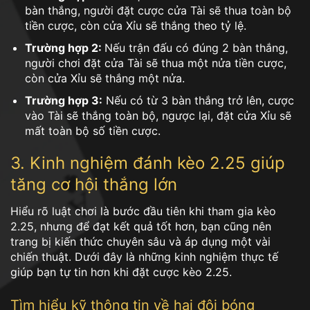
bàn thắng, người đặt cược cửa Tài sẽ thua toàn bộ
tiền cược, còn cửa Xỉu sẽ thắng theo tỷ lệ.
Trường hợp 2:
Nếu trận đấu có đúng 2 bàn thắng,
người chơi đặt cửa Tài sẽ thua một nửa tiền cược,
còn cửa Xỉu sẽ thắng một nửa.
Trường hợp 3:
Nếu có từ 3 bàn thắng trở lên, cược
vào Tài sẽ thắng toàn bộ, ngược lại, đặt cửa Xỉu sẽ
mất toàn bộ số tiền cược.
3. Kinh nghiệm đánh kèo 2.25 giúp
tăng cơ hội thắng lớn
Hiểu rõ luật chơi là bước đầu tiên khi tham gia kèo
2.25, nhưng để đạt kết quả tốt hơn, bạn cũng nên
trang bị kiến thức chuyên sâu và áp dụng một vài
chiến thuật. Dưới đây là những kinh nghiệm thực tế
giúp bạn tự tin hơn khi đặt cược kèo 2.25.
Tìm hiểu kỹ thông tin về hai đội bóng