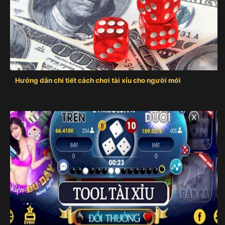
Hướng dẫn chi tiết cách chơi tài xỉu cho người mới