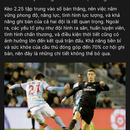
Kèo 2.25 tập trung vào số bàn thắng, nên việc nắm
vững phong độ, năng lực, tình hình lực lượng, và khả
năng ghi bàn của cả hai đội là rất quan trọng. Ngoài
ra, các yếu tố phụ như đội hình ra sân, huấn luyện viên,
tình hình chấn thương, và điều kiện thời tiết cũng có
ảnh hưởng lớn đến kết quả trận đấu. Khả năng bền bỉ
và sức khỏe của cầu thủ đóng góp đến 70% cơ hội ghi
bàn, nên đây là những chi tiết không thể bỏ qua.