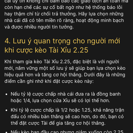
cái uy tín không chỉ đảm bảo các giao dịch an toàn mà
còn hạn chế các sự cố bất ngờ như hệ thống báo lỗi
hay thậm chí từ chối trả thưởng. Hãy lựa chọn những
nhà cái đã có tên miền rõ ràng, hoạt động minh bạch
và được nhiều người tin tưởng.
4. Lưu ý quan trọng cho người mới
khi cược kèo Tài Xỉu 2.25
Khi tham gia kèo Tài Xỉu 2.25, đặc biệt là với người
mới, nắm vững một số lưu ý sẽ giúp bạn lựa chọn kèo
hiệu quả hơn và tăng cơ hội thắng. Dưới đây là những
điểm cần ghi nhớ khi đặt cược kèo này:
Nếu tỷ lệ cược chấp nhà cái đưa ra là đồng banh
hoặc 1/4, lựa chọn cửa Xỉu sẽ có lợi thế hơn.
Khi tỷ lệ cược chấp là 1/2 hoặc 1.25, khả năng trận
đấu có nhiều bàn thắng sẽ cao hơn, do đó, bạn có
thể đặt cược Tài để gia tăng cơ hội thắng.
Nếu kèo ban đầu cao nhưng giảm xuống còn 2.25