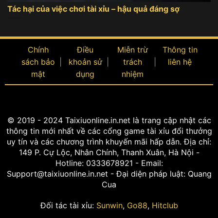
Tác hại của việc chơi tài xỉu – hậu quả đáng sợ
Chính
Điều
Miễn trừ
Thông tin
sách bảo
khoản sử
trách
liên hệ
mật
dụng
nhiệm
© 2019 - 2024 Taixiuonline.in.net là trang cập nhật các
thông tin mới nhất về các cổng game tài xỉu đổi thưởng
uy tín và các chương trình khuyến mãi hấp dẫn. Địa chỉ:
149 P. Cự Lộc, Nhân Chính, Thanh Xuân, Hà Nội -
Hotline: 0333678921 - Email:
Support@taixiuonline.in.net
- Đại diện pháp luật: Quang
Cua
Đối tác tài xỉu:
Sunwin
,
Go88
,
Hitclub