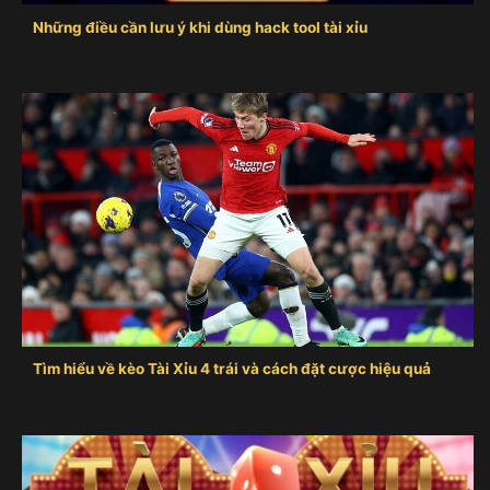
Những điều cần lưu ý khi dùng hack tool tài xỉu
Tìm hiểu về kèo Tài Xỉu 4 trái và cách đặt cược hiệu quả