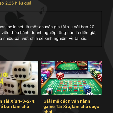
èo 2.25 hiệu quả
nline.in.net, là một chuyên gia tài xỉu với hơn 20
việc điều hành doanh nghiệp, ông còn là diễn giả,
a nhiều bài viết chia sẻ kinh nghiệm về tài xỉu.
 Tài Xỉu 1-3-2-4:
Giải mã cách vận hành
để bạn làm chủ
game Tài Xỉu, làm chủ cuộc
chơi