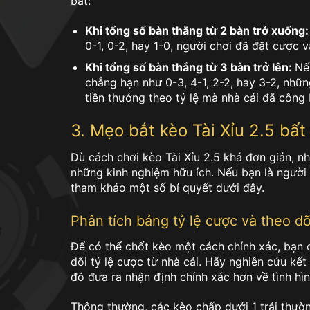
bắt:
Khi tổng số bàn thắng từ 2 bàn trở xuống:
0-1, 0-2, hay 1-0, người chơi đã đặt cược 
Khi tổng số bàn thắng từ 3 bàn trở lên:
Nế
chẳng hạn như 0-3, 4-1, 2-2, hay 3-2, nhữ
tiền thưởng theo tỷ lệ mà nhà cái đã công 
3. Mẹo bắt kèo Tài Xỉu 2.5 bất
Dù cách chơi kèo Tài Xỉu 2.5 khá đơn giản, n
những kinh nghiệm hữu ích. Nếu bạn là người
tham khảo một số bí quyết dưới đây.
Phân tích bảng tỷ lệ cược và theo d
Để có thể chốt kèo một cách chính xác, bạn c
dõi tỷ lệ cược từ nhà cái. Hãy nghiên cứu kết
đó đưa ra nhận định chính xác hơn về tình hìn
Thông thường, các kèo chấp dưới 1 trái thườn