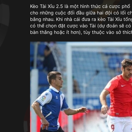
Kèo Tài Xỉu 2.5 là một hình thức cá cược ph
cho những cuộc đối đầu giữa hai đội có lối 
bằng nhau. Khi nhà cái đưa ra kèo Tài Xỉu tổn
có thể chọn đặt cược vào Tài (dự đoán sẽ có 
bàn thắng hoặc ít hơn), tùy thuộc vào sở thíc