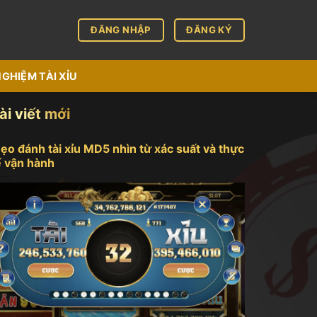
ĐĂNG NHẬP
ĐĂNG KÝ
NGHIỆM TÀI XỈU
ài viết mới
ẹo đánh tài xỉu MD5 nhìn từ xác suất và thực
ế vận hành