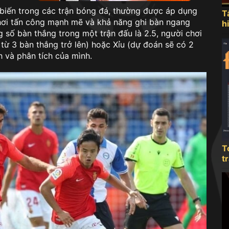
ổ biến trong các trận bóng đá, thường được áp dụng
T
chơi tấn công mạnh mẽ và khả năng ghi bàn ngang
h
g số bàn thắng trong một trận đấu là 2.5, người chơi
từ 3 bàn thắng trở lên) hoặc Xỉu (dự đoán sẽ có 2
h và phân tích của mình.
T
t