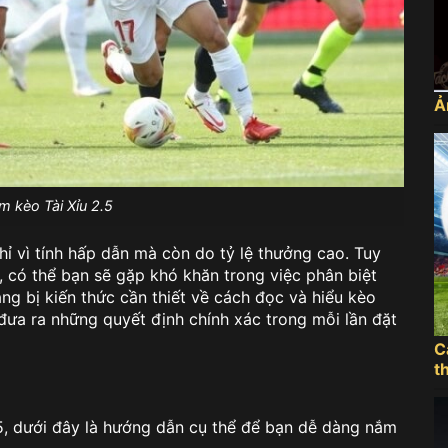
Ả
m kèo Tài Xỉu 2.5
ỉ vì tính hấp dẫn mà còn do tỷ lệ thưởng cao. Tuy
, có thể bạn sẽ gặp khó khăn trong việc phân biệt
ang bị kiến thức cần thiết về cách đọc và hiểu kèo
đưa ra những quyết định chính xác trong mỗi lần đặt
C
t
5, dưới đây là hướng dẫn cụ thể để bạn dễ dàng nắm