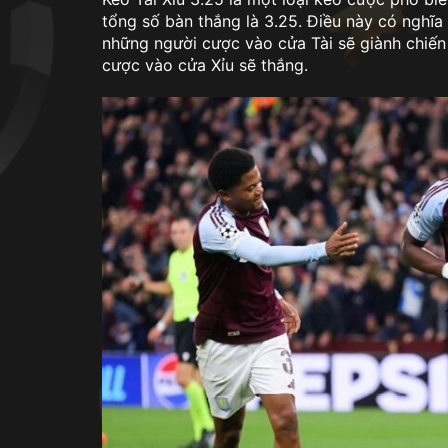
tổng số bàn thắng là 3.25. Điều này có nghĩa 
những người cược vào cửa Tài sẽ giành chiến 
cược vào cửa Xỉu sẽ thắng.