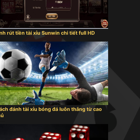
nh rút tiền tài xỉu Sunwin chi tiết full HD
ách đánh tài xỉu bóng đá luôn thắng từ cao
hủ