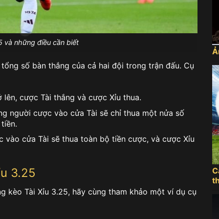
5 và những điều cần biết
Ả
tổng số bàn thắng của cả hai đội trong trận đấu. Cụ
 lên, cược Tài thắng và cược Xỉu thua.
ng người cược vào cửa Tài sẽ chỉ thua một nửa số
tiền.
c vào cửa Tài sẽ thua toàn bộ tiền cược, và cược Xỉu
C
ỉu 3.25
t
ong kèo Tài Xỉu 3.25, hãy cùng tham khảo một ví dụ cụ