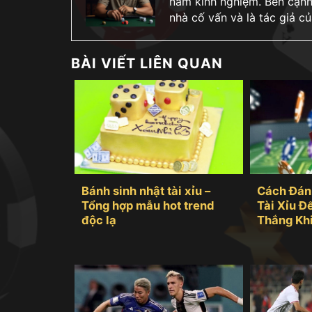
năm kinh nghiệm. Bên cạnh 
nhà cố vấn và là tác giả củ
BÀI VIẾT LIÊN QUAN
Bánh sinh nhật tài xỉu –
Cách Đán
Tổng hợp mẫu hot trend
Tài Xỉu Đ
độc lạ
Thắng Khi