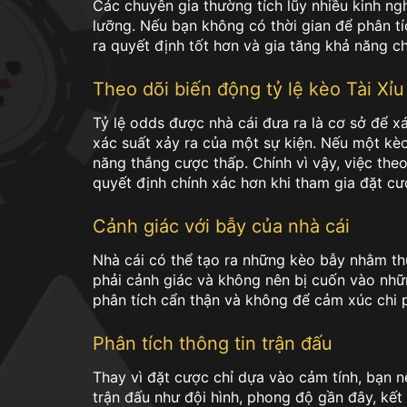
Các chuyên gia thường tích lũy nhiều kinh n
lưỡng. Nếu bạn không có thời gian để phân tí
ra quyết định tốt hơn và gia tăng khả năng ch
Theo dõi biến động tỷ lệ kèo Tài Xỉu
Tỷ lệ odds được nhà cái đưa ra là cơ sở để x
xác suất xảy ra của một sự kiện. Nếu một kèo
năng thắng cược thấp. Chính vì vậy, việc the
quyết định chính xác hơn khi tham gia đặt cư
Cảnh giác với bẫy của nhà cái
Nhà cái có thể tạo ra những kèo bẫy nhằm thu
phải cảnh giác và không nên bị cuốn vào nhữ
phân tích cẩn thận và không để cảm xúc chi p
Phân tích thông tin trận đấu
Thay vì đặt cược chỉ dựa vào cảm tính, bạn 
trận đấu như đội hình, phong độ gần đây, kết q