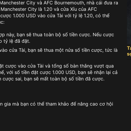
 Manchester City và AFC Bournemouth, nhà cái đưa ra
a Manchester City là 1.20 và cửa Xỉu của AFC
cược 1.000 USD vào cửa Tài với tỷ lệ 1.20, có thể
c:
ợp này, bạn sẽ thua toàn bộ số tiền cược. Nếu cược
 tỷ lệ đã đặt.
T
ào cửa Tài, bạn sẽ thua một nửa số tiền cược, tức là
s
ặt cược vào cửa Tài và tổng số bàn thắng vượt qua
hể, với số tiền đặt cược 1.000 USD, bạn sẽ nhận lại cả
n cược sai, bạn sẽ mất toàn bộ số tiền đã cược.
ên gia mà bạn có thể tham khảo để nâng cao cơ hội