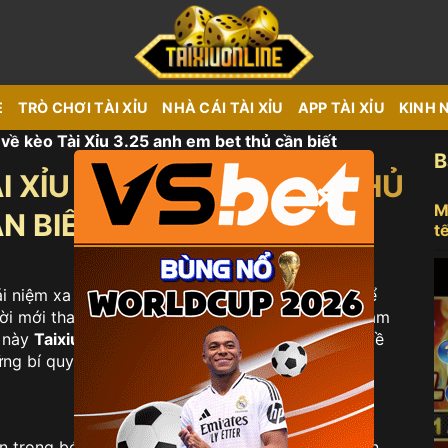
E
TRÒ CHƠI TÀI XỈU
NHÀ CÁI TÀI XỈU
APP TÀI XỈU
KINH 
t về kèo Tài Xỉu 3.25 anh em bet thủ cần biết
B
I XỈU 3.25 ANH EM BET THỦ
×
M
N BIẾT
t
i niệm xa lạ đối với những ai đam mê cá cược thể
ười mới tham gia, thuật ngữ này có thể khiến họ cảm
t này
Taixiuonline.in.net
sẽ giúp bạn hiểu rõ hơn về
ng bí quyết để tăng tỷ lệ thắng cược.
ến trong bóng đá, được nhà cái đưa ra với dự đoán