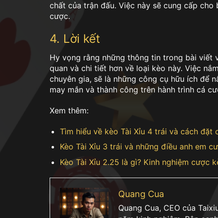
chất của trận đấu. Việc này sẽ cung cấp cho
cược.
4. Lời kết
Hy vọng rằng những thông tin trong bài viết 
quan và chi tiết hơn về loại kèo này. Việc n
chuyên gia, sẽ là những công cụ hữu ích để 
may mắn và thành công trên hành trình cá cư
Xem thêm:
Tìm hiểu về kèo Tài Xỉu 4 trái và cách đặt
Kèo Tài Xỉu 3 trái và những điều anh em cư
Kèo Tài Xỉu 2.25 là gì? Kinh nghiệm cược k
Quang Cua
Quang Cua, CEO của Taixiuo