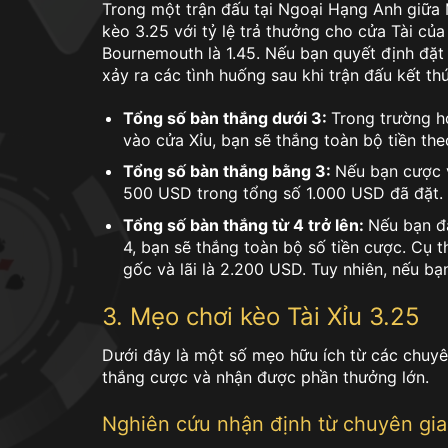
Trong một trận đấu tại Ngoại Hạng Anh giữa
kèo 3.25 với tỷ lệ trả thưởng cho cửa Tài củ
Bournemouth là 1.45. Nếu bạn quyết định đặt 
xảy ra các tình huống sau khi trận đấu kết thú
Tổng số bàn thắng dưới 3:
Trong trường h
vào cửa Xỉu, bạn sẽ thắng toàn bộ tiền theo
Tổng số bàn thắng bằng 3:
Nếu bạn cược v
500 USD trong tổng số 1.000 USD đã đặt.
Tổng số bàn thắng từ 4 trở lên:
Nếu bạn đ
4, bạn sẽ thắng toàn bộ số tiền cược. Cụ t
gốc và lãi là 2.200 USD. Tuy nhiên, nếu bạ
3. Mẹo chơi kèo Tài Xỉu 3.25
Dưới đây là một số mẹo hữu ích từ các chuy
thắng cược và nhận được phần thưởng lớn.
Nghiên cứu nhận định từ chuyên gia