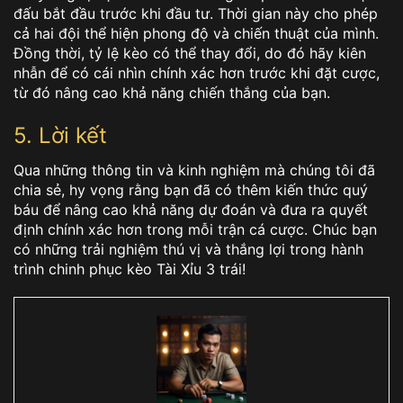
đấu bắt đầu trước khi đầu tư. Thời gian này cho phép
cả hai đội thể hiện phong độ và chiến thuật của mình.
Đồng thời, tỷ lệ kèo có thể thay đổi, do đó hãy kiên
nhẫn để có cái nhìn chính xác hơn trước khi đặt cược,
từ đó nâng cao khả năng chiến thắng của bạn.
5. Lời kết
Qua những thông tin và kinh nghiệm mà chúng tôi đã
chia sẻ, hy vọng rằng bạn đã có thêm kiến thức quý
báu để nâng cao khả năng dự đoán và đưa ra quyết
định chính xác hơn trong mỗi trận cá cược. Chúc bạn
có những trải nghiệm thú vị và thắng lợi trong hành
trình chinh phục kèo Tài Xỉu 3 trái!