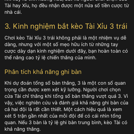
Tài hay Xỉu, họ đều nhận được một nửa số tiền cược từ
nhà cái.
3. Kinh nghiệm bắt kèo Tài Xỉu 3 trái
Chơi kèo Tài Xỉu 3 trái không phải là một nhiệm vụ dễ
dàng, nhưng với một số mẹo hữu ích từ những tay
cược dày dạn kinh nghiệm dưới đây, bạn hoàn toàn có
thể nâng cao tỷ lệ chiến thắng của mình.
Phân tích khả năng ghi bàn
Khi dự đoán tổng số bàn thắng, 3 là một con số quan
trọng cần được xem xét kỹ lưỡng. Người chơi chọn
cửa Tài chỉ thắng khi tổng số bàn thắng vượt quá 3. Vì
vậy, việc nghiên cứu và đánh giá khả năng ghi bàn của
cả hai đội là rất cần thiết. Một cách hiệu quả là xem
xét 5 trận gần nhất của mỗi đội để có cái nhìn tổng
quan. Nếu 3 bàn là tỷ lệ ghi bàn trung bình, kèo Tài có
khả năng thắng.