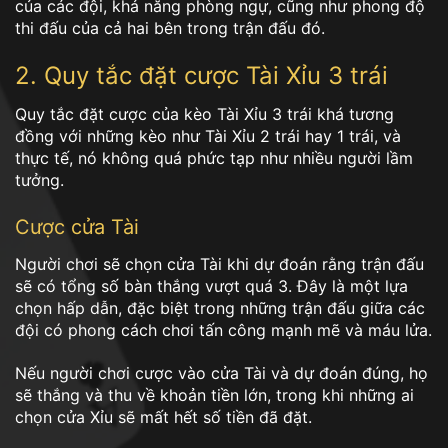
của các đội, khả năng phòng ngự, cũng như phong độ
thi đấu của cả hai bên trong trận đấu đó.
2. Quy tắc đặt cược Tài Xỉu 3 trái
Quy tắc đặt cược của kèo Tài Xỉu 3 trái khá tương
đồng với những kèo như Tài Xỉu 2 trái hay 1 trái, và
thực tế, nó không quá phức tạp như nhiều người lầm
tưởng.
Cược cửa Tài
Người chơi sẽ chọn cửa Tài khi dự đoán rằng trận đấu
sẽ có tổng số bàn thắng vượt quá 3. Đây là một lựa
chọn hấp dẫn, đặc biệt trong những trận đấu giữa các
đội có phong cách chơi tấn công mạnh mẽ và máu lửa.
Nếu người chơi cược vào cửa Tài và dự đoán đúng, họ
sẽ thắng và thu về khoản tiền lớn, trong khi những ai
chọn cửa Xỉu sẽ mất hết số tiền đã đặt.