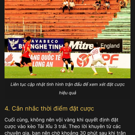
Liên tục cập nhật tình hình trận đấu để xem xét đặt cược
hiệu quả
4. Cân nhắc thời điểm đặt cược
Cuối cùng, không nên vội vàng khi quyết định đặt
cược vào kèo Tài Xỉu 3 trái. Theo lời khuyên từ các
chuyên gia, bạn nên chờ khoảng 30 phút sau khi trận