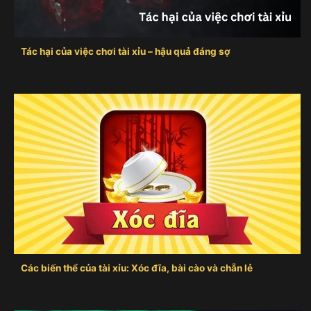
Tác hại của việc chơi tài xỉu – hậu quả đáng sợ
Các biến thể của tài xỉu: Xóc đĩa, bài cào và chẵn lẻ