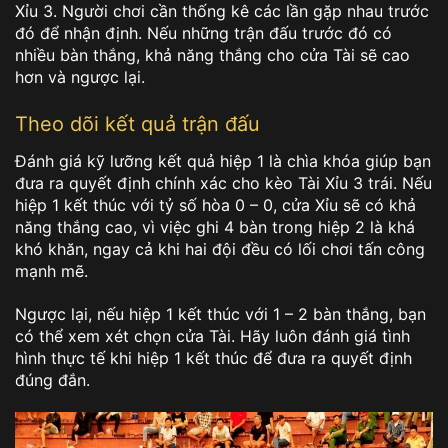
Xỉu 3. Người chơi cần thống kê các lần gặp nhau trước
đó để nhận định. Nếu những trận đấu trước đó có
nhiều bàn thắng, khả năng thắng cho cửa Tài sẽ cao
hơn và ngược lại.
Theo dõi kết quả trận đấu
Đánh giá kỹ lưỡng kết quả hiệp 1 là chìa khóa giúp bạn
đưa ra quyết định chính xác cho kèo Tài Xỉu 3 trái. Nếu
hiệp 1 kết thúc với tỷ số hòa 0 – 0, cửa Xỉu sẽ có khả
năng thắng cao, vì việc ghi 4 bàn trong hiệp 2 là khá
khó khăn, ngay cả khi hai đội đều có lối chơi tấn công
mạnh mẽ.
Ngược lại, nếu hiệp 1 kết thúc với 1 – 2 bàn thắng, bạn
có thể xem xét chọn cửa Tài. Hãy luôn đánh giá tình
hình thực tế khi hiệp 1 kết thúc để đưa ra quyết định
đúng đắn.