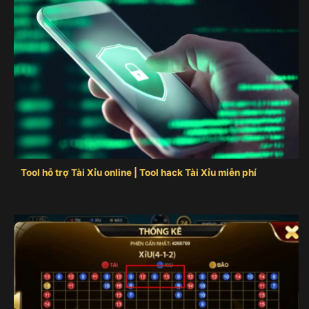
Tool hỗ trợ Tài Xỉu online | Tool hack Tài Xỉu miễn phí