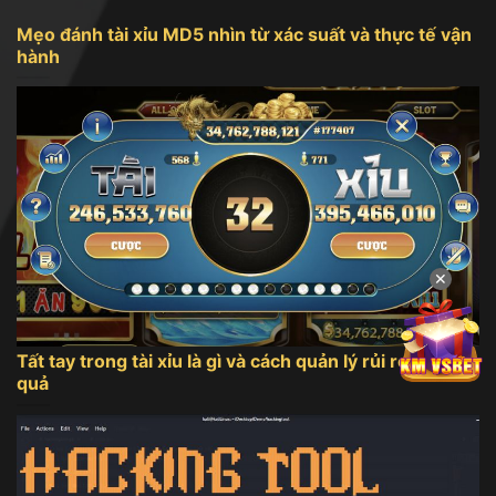
Mẹo đánh tài xỉu MD5 nhìn từ xác suất và thực tế vận
hành
✕
Tất tay trong tài xỉu là gì và cách quản lý rủi ro hiệu
quả