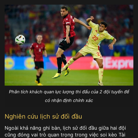
Phân tích khách quan lực lượng thi đấu của 2 đội tuyển để
có nhận định chính xác
Nghiên cứu lịch sử đối đầu
Ngoài khả năng ghi bàn, lịch sử đối đầu giữa hai đội
cũng đóng vai trò quan trọng trong việc soi kèo Tài