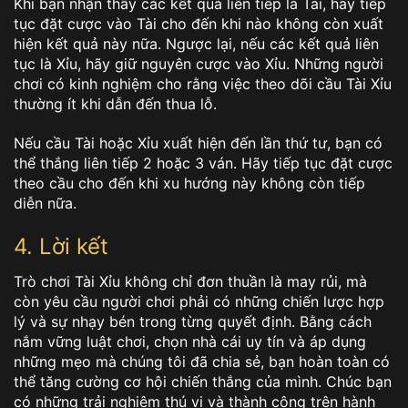
Khi bạn nhận thấy các kết quả liên tiếp là Tài, hãy tiếp
tục đặt cược vào Tài cho đến khi nào không còn xuất
hiện kết quả này nữa. Ngược lại, nếu các kết quả liên
tục là Xỉu, hãy giữ nguyên cược vào Xỉu. Những người
chơi có kinh nghiệm cho rằng việc theo dõi cầu Tài Xỉu
thường ít khi dẫn đến thua lỗ.
Nếu cầu Tài hoặc Xỉu xuất hiện đến lần thứ tư, bạn có
thể thắng liên tiếp 2 hoặc 3 ván. Hãy tiếp tục đặt cược
theo cầu cho đến khi xu hướng này không còn tiếp
diễn nữa.
4. Lời kết
Trò chơi Tài Xỉu không chỉ đơn thuần là may rủi, mà
còn yêu cầu người chơi phải có những chiến lược hợp
lý và sự nhạy bén trong từng quyết định. Bằng cách
nắm vững luật chơi, chọn nhà cái uy tín và áp dụng
những mẹo mà chúng tôi đã chia sẻ, bạn hoàn toàn có
thể tăng cường cơ hội chiến thắng của mình. Chúc bạn
có những trải nghiệm thú vị và thành công trên hành