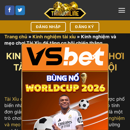
Bỏ
qua
nội
dung
ĐĂNG NHẬP
ĐĂNG KÝ
Trang chủ
»
Kinh nghiệm tài xỉu
»
Kinh nghiệm và
mẹo chơi Tài Xỉu để tăng cơ hội chiến thắng
×
KINH NGHIỆM VÀ MẸO CHƠI
TÀI XỈU ĐỂ TĂNG CƠ HỘI
CHIẾN THẮNG
Tài Xỉu online
là một trong những trò chơi cá cược phổ
biến nhất, thu hút hàng triệu người chơi nhờ vào tính
đơn giản và sự hồi hộp trong từng ván đấu. Dù là một
trò chơi dựa vào may rủi, nhưng
có những kinh nghiệm
và mẹo chơi thông minh
có thể giúp bạn tăng cường