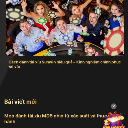
Cách đánh tài xỉu Sunwin hiệu quả – Kinh nghiệm chinh phục
tài xỉu
Bài viết mới
✕
Mẹo đánh tài xỉu MD5 nhìn từ xác suất và thực tế vận
hành