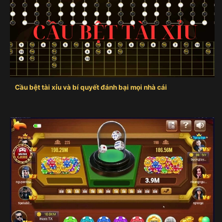
Cầu bệt tài xỉu và bí quyết đánh bại mọi nhà cái