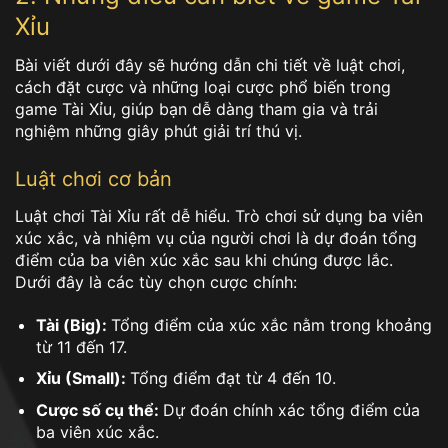
Xỉu
Bài viết dưới đây sẽ hướng dẫn chi tiết về luật chơi,
cách đặt cược và những loại cược phổ biến trong
game Tài Xỉu, giúp bạn dễ dàng tham gia và trải
nghiệm những giây phút giải trí thú vị.
Luật chơi cơ bản
Luật chơi Tài Xỉu rất dễ hiểu. Trò chơi sử dụng ba viên
xúc xắc, và nhiệm vụ của người chơi là dự đoán tổng
điểm của ba viên xúc xắc sau khi chúng được lắc.
Dưới đây là các tùy chọn cược chính:
Tài (Big):
Tổng điểm của xúc xắc nằm trong khoảng
từ 11 đến 17.
Xỉu (Small):
Tổng điểm đạt từ 4 đến 10.
Cược số cụ thể:
Dự đoán chính xác tổng điểm của
ba viên xúc xắc.