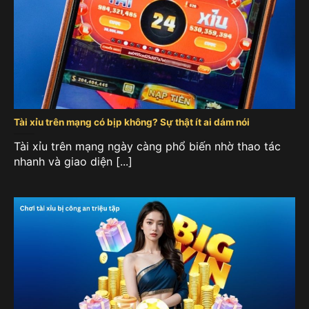
Tài xỉu trên mạng có bịp không? Sự thật ít ai dám nói
Tài xỉu trên mạng ngày càng phổ biến nhờ thao tác
nhanh và giao diện [...]