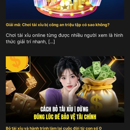
Giải mã: Chơi tài xỉu bị công an triệu tập có sao không?
Chơi tài xỉu online từng được nhiều người xem là hình
thức giải trí nhanh, [...]
Bỏ tài xỉu và hành trình làm lại cuộc đời từ con số 0