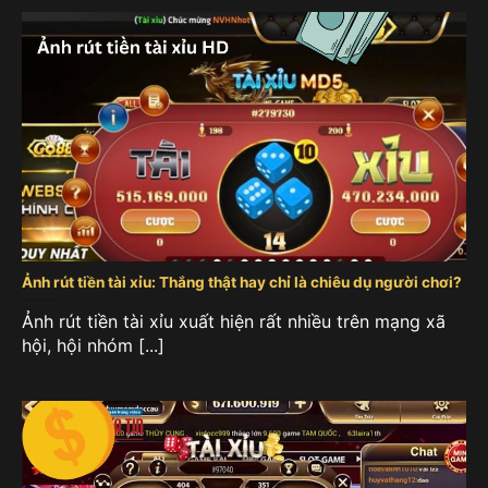
Ảnh rút tiền tài xỉu: Thắng thật hay chỉ là chiêu dụ người chơi?
Ảnh rút tiền tài xỉu xuất hiện rất nhiều trên mạng xã
hội, hội nhóm [...]