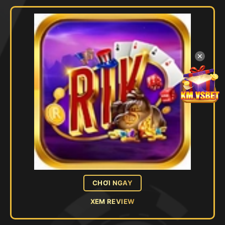
✕
CHƠI NGAY
XEM REVIEW