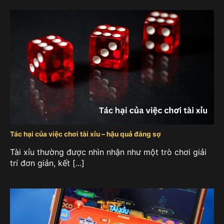
Tác hại của việc chơi tài xỉu – hậu quả đáng sợ
Tài xỉu thường được nhìn nhận như một trò chơi giải
trí đơn giản, kết [...]