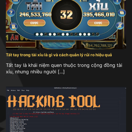
Tất tay trong tài xỉu là gì và cách quản lý rủi ro hiệu quả
Tất tay là khái niệm quen thuộc trong cộng đồng tài
xỉu, nhưng nhiều người [...]