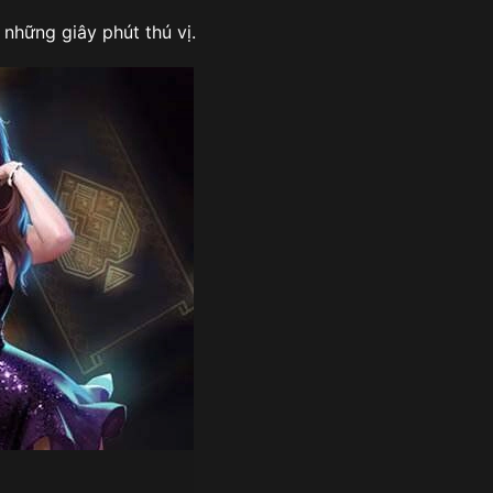
 những giây phút thú vị.