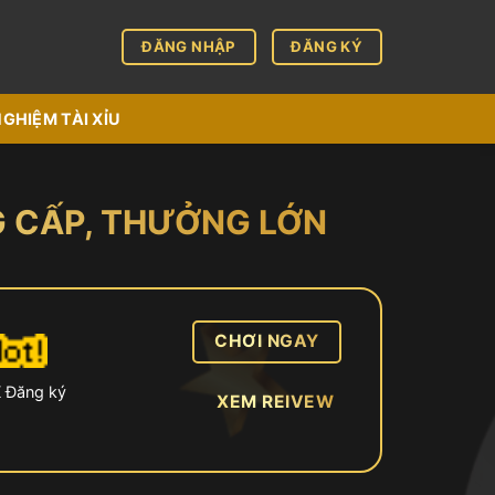
ĐĂNG NHẬP
ĐĂNG KÝ
NGHIỆM TÀI XỈU
G CẤP, THƯỞNG LỚN
CHƠI NGAY
 Đăng ký
XEM REIVEW