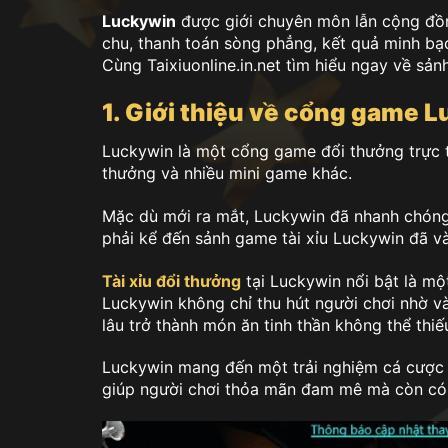
Luckywin
được giới chuyên môn lẫn cộng đồn
chu, thanh toán sòng phẳng, kết quả minh bạ
Cùng Taixiuonline.in.net tìm hiểu ngay về sảnh
1.
Giới thiệu về cổng game 
Luckywin là một cổng game đổi thưởng trực tu
thưởng và nhiều mini game khác.
Mặc dù mới ra mắt, Luckywin đã nhanh chóng 
phải kể đến sảnh game tài xỉu Luckywin đã v
Tài xỉu đổi thưởng
tại Luckywin nổi bật là một
Luckywin không chỉ thu hút người chơi nhờ và
lâu trở thành món ăn tinh thần không thể thiế
Luckywin mang đến một trải nghiệm cá cược đ
giúp người chơi thỏa mãn đam mê mà còn có 