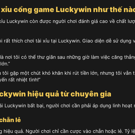
i xỉu cổng game Luckywin như thế nà
xỉu Luckywin còn được người chơi đánh giá cao về chất lượ
Tôi rất thích chơi tài xỉu tại Luckywin. Giao diện dễ sử dụn
là nơi tôi có thể thư giãn sau những giờ làm việc căng thẳn
lớn.”
tôi gặp một chút khó khăn khi rút tiền lớn, nhưng tôi vẫn 
ến rất nhiệt tình!”
Luckywin hiệu quả từ chuyên gia
cái Luckywin bất bại, người chơi cần phải áp dụng linh hoạt
chẵn lẻ
ng hiệu quả. Người chơi chỉ cần cược vào chẵn hoặc lẻ. Tỷ 