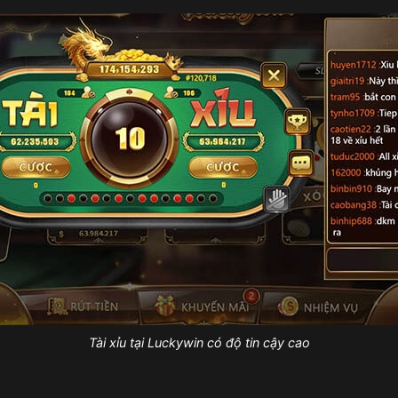
Tài xỉu tại Luckywin có độ tin cậy cao