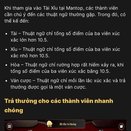
Khi tham gia vào Tài Xỉu tại Mantop, các thành viên
cần chú ý đến các thuật ngữ thường gặp. Trong đó, có
thể kể đến:
Tài – Thuật ngữ chỉ tổng số điểm của ba viên xúc
xắc lớn hơn 10.5.
Xỉu – Thuật ngữ chỉ tổng số điểm của ba viên xúc
xắc nhỏ hơn 10.5.
Hòa – Thuật ngữ chỉ rường hợp rất hiếm xảy ra, khi
tổng số điểm của ba viên xúc xắc bằng 10.5.
Ván cược – Thuật ngữ chỉ mỗi lần lắc xúc xắc và trả
thưởng được gọi là một ván cược.
Trả thưởng cho các thành viên nhanh
chóng