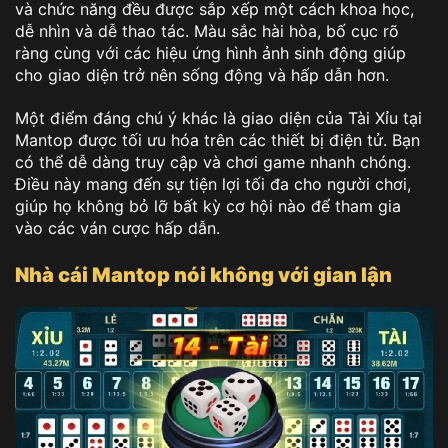
và chức năng đều được sắp xếp một cách khoa học,
dễ nhìn và dễ thao tác. Màu sắc hài hòa, bố cục rõ
ràng cùng với các hiệu ứng hình ảnh sinh động giúp
cho giao diện trở nên sống động và hấp dẫn hơn.
Một điểm đáng chú ý khác là giao diện của Tài Xỉu tại
Mantop được tối ưu hóa trên các thiết bị điện tử. Bạn
có thể dễ dàng truy cập và chơi game nhanh chóng.
Điều này mang đến sự tiện lợi tối đa cho người chơi,
giúp họ không bỏ lỡ bất kỳ cơ hội nào để tham gia
vào các ván cược hấp dẫn.
Nhà cái Mantop nói không với gian lận