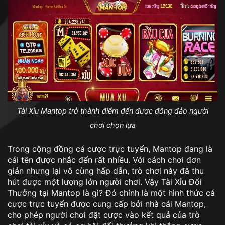
Tài Xỉu Mantop trở thành điểm đến được đông đảo người
chơi chọn lựa
Trong cộng đồng cá cược trực tuyến, Mantop đang là
cái tên được nhắc đến rất nhiều. Với cách chơi đơn
giản nhưng lại vô cùng hấp dẫn, trò chơi này đã thu
hút được một lượng lớn người chơi. Vậy Tài Xỉu Đổi
Thưởng tại Mantop là gì? Đó chính là một hình thức cá
cược trực tuyến được cung cấp bởi nhà cái Mantop,
cho phép người chơi đặt cược vào kết quả của trò