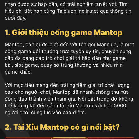
nhận được sự hấp dẫn, có trải nghiệm tuyệt vời. Tìm
hiểu chi tiết hơn cùng Taixiuonline.in.net qua thông tin
dưới đây.
1. Giới thiệu cổng game Mantop
Mantop, còn được biết đến với tên gọi Manclub, là một
cổng game đổi thưởng trực tuyến uy tín, chuyên cung
cấp đa dạng các trò chơi giải trí hấp dẫn như game
bài, slot game, quay số trúng thưởng và nhiều mini
game khác.
Với mục tiêu mang đến trải nghiệm giải trí chất lượng
cao cho người chơi, Mantop đã nhanh chóng thu hút
đông đảo thành viên tham gia. Nổi bật trong đó không
thể không kể đến sảnh tài xỉu Mantop với hơn 5000
người chơi cùng lúc vào cao điểm.
2. Tài Xỉu Mantop có gì nổi bật?