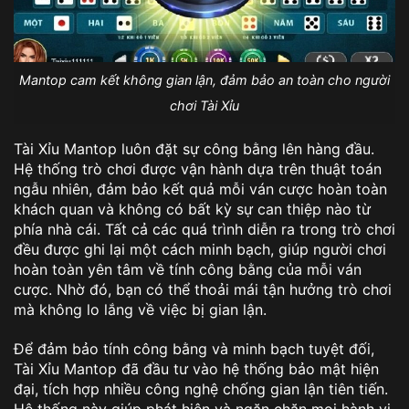
Mantop cam kết không gian lận, đảm bảo an toàn cho người
chơi Tài Xỉu
Tài Xỉu Mantop luôn đặt sự công bằng lên hàng đầu.
Hệ thống trò chơi được vận hành dựa trên thuật toán
ngẫu nhiên, đảm bảo kết quả mỗi ván cược hoàn toàn
khách quan và không có bất kỳ sự can thiệp nào từ
phía nhà cái. Tất cả các quá trình diễn ra trong trò chơi
đều được ghi lại một cách minh bạch, giúp người chơi
hoàn toàn yên tâm về tính công bằng của mỗi ván
cược. Nhờ đó, bạn có thể thoải mái tận hưởng trò chơi
mà không lo lắng về việc bị gian lận.
Để đảm bảo tính công bằng và minh bạch tuyệt đối,
Tài Xỉu Mantop đã đầu tư vào hệ thống bảo mật hiện
đại, tích hợp nhiều công nghệ chống gian lận tiên tiến.
Hệ thống này giúp phát hiện và ngăn chặn mọi hành vi