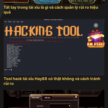
Tất tay trong tài xỉu là gì và cách quản lý rủi ro hiệu
quả
✕
Tool hack tài xỉu Hay88 có thật không và cách tránh
rủi ro