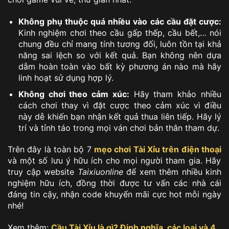
Không phụ thuộc quá nhiều vào các cầu đặt cược:
Kinh nghiệm chơi theo cầu gấp thếp, cầu bết,… nói
chung đều chỉ mang tính tương đối, luôn tồn tại khả
năng sai lệch so với kết quả. Bạn không nên dựa
dẫm hoàn toàn vào bất kỳ phương án nào mà hãy
linh hoạt sử dụng hợp lý.
Không chơi theo cảm xúc:
Hãy tham khảo nhiều
cách chơi thay vì đặt cược theo cảm xúc vì điều
này dễ khiến bạn nhận kết quả thua liên tiếp. Hãy lý
trí và tỉnh táo trong mọi ván chơi bản thân tham dự.
Trên đây là toàn bộ 7
mẹo chơi Tài Xỉu trên điện thoại
và một số lưu ý hữu ích cho mọi người tham gia. Hãy
truy cập website
Taixiuonline
để xem thêm nhiều kinh
nghiệm hữu ích, đồng thời được tư vấn các nhà cái
đáng tin cậy, nhận code khuyến mãi cực hot mỗi ngày
nhé!
Xem thêm:
Cầu Tài Xỉu là gì? Định nghĩa, các loại và 4