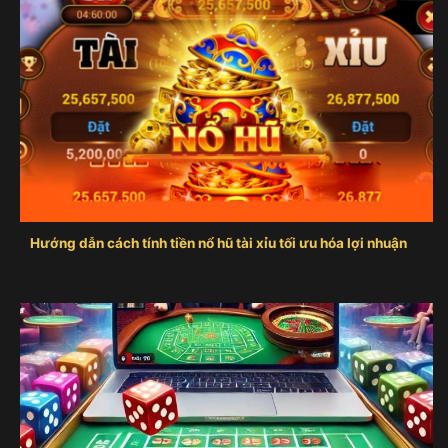
Hướng dẫn cách tính tiền nổ hũ tài xỉu tối ưu hóa lợi nhuận