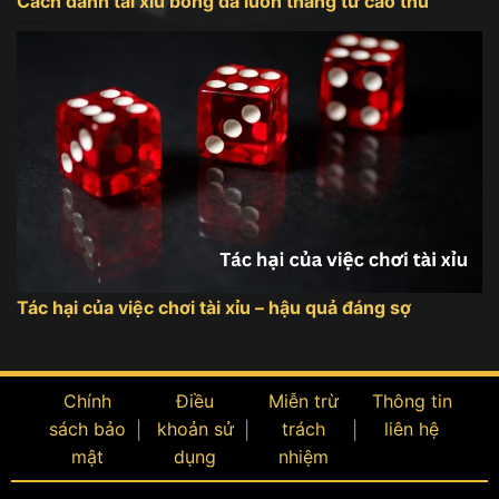
Cách đánh tài xỉu bóng đá luôn thắng từ cao thủ
Tác hại của việc chơi tài xỉu – hậu quả đáng sợ
Chính
Điều
Miễn trừ
Thông tin
sách bảo
khoản sử
trách
liên hệ
mật
dụng
nhiệm