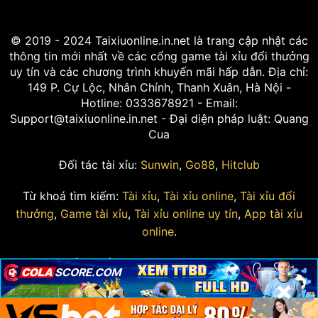
© 2019 - 2024 Taixiuonline.in.net là trang cập nhật các
thông tin mới nhất về các cổng game tài xỉu đổi thưởng
uy tín và các chương trình khuyến mãi hấp dẫn. Địa chỉ:
149 P. Cự Lộc, Nhân Chính, Thanh Xuân, Hà Nội -
Hotline: 0333678921 - Email:
Support@taixiuonline.in.net
- Đại diện pháp luật: Quang
Cua
Đối tác tài xỉu:
Sunwin
,
Go88
,
Hitclub
Từ khoá tìm kiếm:
Tài xỉu
,
Tài xỉu online
,
Tài xỉu đổi
thưởng
,
Game tài xỉu
,
Tài xỉu online uy tín
,
App tài xỉu
online
.
Bản quyền thuộc taixiuonline.in.net
×
×
×