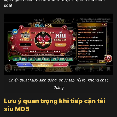
soát.
Chiến thuật MD5 sinh động, phức tạp, rủi ro, không chắc
thắng
Lưu ý quan trọng khi tiếp cận tài
xỉu MD5