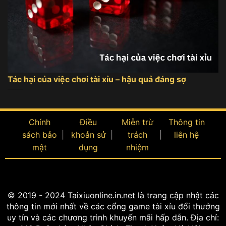
Tác hại của việc chơi tài xỉu – hậu quả đáng sợ
Chính
Điều
Miễn trừ
Thông tin
sách bảo
khoản sử
trách
liên hệ
mật
dụng
nhiệm
© 2019 - 2024 Taixiuonline.in.net là trang cập nhật các
thông tin mới nhất về các cổng game tài xỉu đổi thưởng
uy tín và các chương trình khuyến mãi hấp dẫn. Địa chỉ: