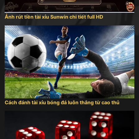
Ảnh rút tiền tài xỉu Sunwin chi tiết full HD
Cách đánh tài xỉu bóng đá luôn thắng từ cao thủ