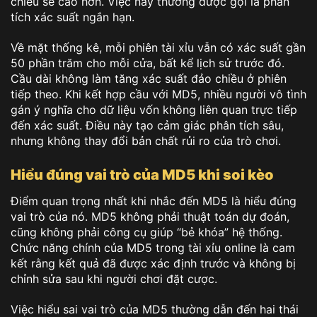
chiều sẽ cao hơn. Việc này thường được gọi là phân
tích xác suất ngắn hạn.
Về mặt thống kê, mỗi phiên tài xỉu vẫn có xác suất gần
50 phần trăm cho mỗi cửa, bất kể lịch sử trước đó.
Cầu dài không làm tăng xác suất đảo chiều ở phiên
tiếp theo. Khi kết hợp cầu với MD5, nhiều người vô tình
gán ý nghĩa cho dữ liệu vốn không liên quan trực tiếp
đến xác suất. Điều này tạo cảm giác phân tích sâu,
nhưng không thay đổi bản chất rủi ro của trò chơi.
Hiểu đúng vai trò của MD5 khi soi kèo
Điểm quan trọng nhất khi nhắc đến MD5 là hiểu đúng
vai trò của nó. MD5 không phải thuật toán dự đoán,
cũng không phải công cụ giúp “bẻ khóa” hệ thống.
Chức năng chính của MD5 trong tài xỉu online là cam
kết rằng kết quả đã được xác định trước và không bị
chỉnh sửa sau khi người chơi đặt cược.
Việc hiểu sai vai trò của MD5 thường dẫn đến hai thái