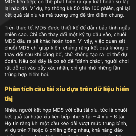
MD5 liên tiếp, có thể phát hiện ra quy luật hoặc sự lặp
lại nào đó. Ví dụ, họ thống kê 50 đến 100 phiên, ghi lại
kết quả tài xỉu và mã tương ứng để tìm điểm chung.
Trên thực tế, MD5 được thiết kế để đảm bảo tính ngẫu
nhiên cao. Chỉ cần thay đổi một ký tự đầu vào, chuỗi
MD5 đầu ra sẽ khác hoàn toàn. Vì vậy, việc quan sát
chuỗi MD5 chỉ giúp kiểm chứng rằng kết quả không bị
thay đổi sau khi công bố, chứ không tạo ra lợi thế dự
đoán. Nếu coi đây là cơ sở để “đánh chắc”, người chơi
rất dễ rơi vào bẫy xác nhận, chỉ ghi nhớ những lần
trùng hợp hiếm hoi.
Phân tích cầu tài xỉu dựa trên dữ liệu hiển
thị
Nhiều người kết hợp MD5 với cầu tài xỉu, tức là chuỗi
kết quả tài hoặc xỉu liên tiếp như 5 tài – 4 xỉu – 6 tài.
Họ tin rằng khi một cầu kéo dài vượt mức trung bình,
ví dụ trên 7 hoặc 8 phiên giống nhau, khả năng đảo