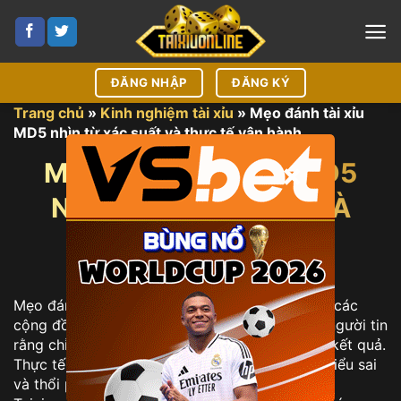
Bỏ
qua
nội
dung
ĐĂNG NHẬP
ĐĂNG KÝ
Trang chủ
»
Kinh nghiệm tài xỉu
»
Mẹo đánh tài xỉu
MD5 nhìn từ xác suất và thực tế vận hành
×
MẸO ĐÁNH TÀI XỈU MD5
NHÌN TỪ XÁC SUẤT VÀ
THỰC TẾ VẬN HÀNH
Mẹo đánh tài xỉu MD5 xuất hiện dày đặc trong các
cộng đồng với lời hứa nâng tỷ lệ thắng. Nhiều người tin
rằng chỉ cần đọc cầu MD5 là có thể kiểm soát kết quả.
Thực tế, MD5 là thuật ngữ kỹ thuật thường bị hiểu sai
và thổi phồng công dụng. Bài viết này