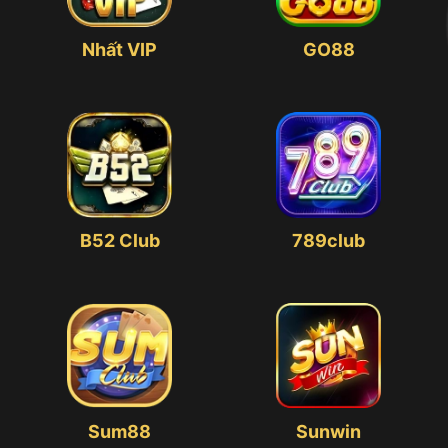
Nhất VIP
GO88
B52 Club
789club
Sum88
Sunwin