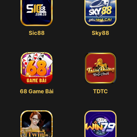
Sic88
Sky88
68 Game Bài
TDTC