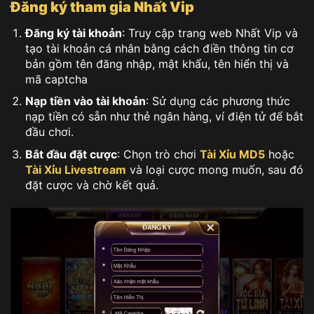
Đăng ký tham gia Nhất Vip
Đăng ký tài khoản
: Truy cập trang web Nhất Vip và
tạo tài khoản cá nhân bằng cách điền thông tin cơ
bản gồm tên đăng nhập, mật khẩu, tên hiển thị và
mã captcha
Nạp tiền vào tài khoản
: Sử dụng các phương thức
nạp tiền có sẵn như thẻ ngân hàng, ví điện tử để bắt
đầu chơi.
Bắt đầu đặt cược
: Chọn trò chơi
Tài Xỉu MD5
hoặc
Tài Xỉu Livestream
và loại cược mong muốn, sau đó
đặt cược và chờ kết quả.