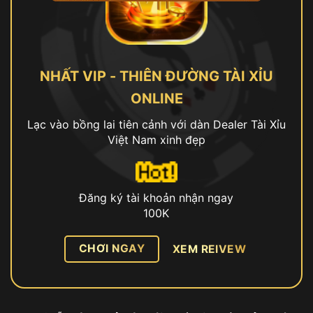
NHẤT VIP - THIÊN ĐƯỜNG TÀI XỈU
ONLINE
Lạc vào bồng lai tiên cảnh với dàn Dealer Tài Xỉu
Việt Nam xinh đẹp
Đăng ký tài khoản nhận ngay
100K
CHƠI NGAY
XEM REIVEW