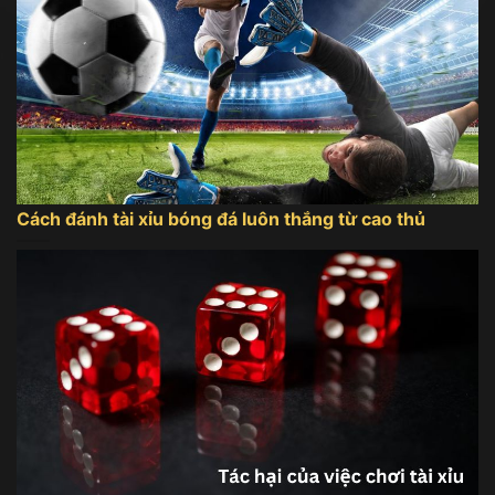
Cách đánh tài xỉu bóng đá luôn thắng từ cao thủ