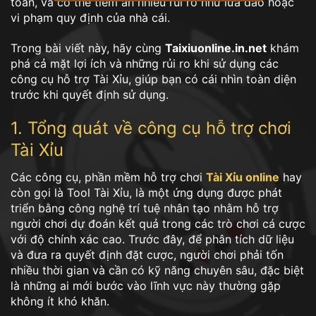
toàn, và có thể tiềm ẩn nhiều rủi ro như lừa đảo hoặc
vi phạm quy định của nhà cái.
Trong bài viết này, hãy cùng
Taixiuonline.in.net
khám
phá cả mặt lợi ích và những rủi ro khi sử dụng các
công cụ hỗ trợ Tài Xỉu, giúp bạn có cái nhìn toàn diện
trước khi quyết định sử dụng.
1. Tổng quát về công cụ hỗ trợ chơi
Tài Xỉu
Các công cụ, phần mềm hỗ trợ chơi
Tài Xỉu online
hay
còn gọi là Tool Tài Xỉu, là một ứng dụng được phát
triển bằng công nghệ trí tuệ nhân tạo nhằm hỗ trợ
người chơi dự đoán kết quả trong các trò chơi cá cược
với độ chính xác cao. Trước đây, để phân tích dữ liệu
và đưa ra quyết định đặt cược, người chơi phải tốn
nhiều thời gian và cần có kỹ năng chuyên sâu, đặc biệt
là những ai mới bước vào lĩnh vực này thường gặp
không ít khó khăn.