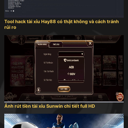
Tool hack tài xỉu Hay88 có thật không và cách tránh
rủi ro
Ảnh rút tiền tài xỉu Sunwin chi tiết full HD