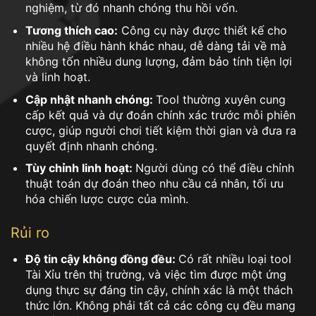
nghiệm, từ đó nhanh chóng thu hồi vốn.
Tương thích cao:
Công cụ này được thiết kế cho
nhiều hệ điều hành khác nhau, dễ dàng tải về mà
không tốn nhiều dung lượng, đảm bảo tính tiện lợi
và linh hoạt.
Cập nhật nhanh chóng:
Tool thường xuyên cung
cấp kết quả và dự đoán chính xác trước mỗi phiên
cược, giúp người chơi tiết kiệm thời gian và đưa ra
quyết định nhanh chóng.
Tùy chỉnh linh hoạt:
Người dùng có thể điều chỉnh
thuật toán dự đoán theo nhu cầu cá nhân, tối ưu
hóa chiến lược cược của mình.
Rủi ro
Độ tin cậy không đồng đều:
Có rất nhiều loại tool
Tài Xỉu trên thị trường, và việc tìm được một ứng
dụng thực sự đáng tin cậy, chính xác là một thách
thức lớn. Không phải tất cả các công cụ đều mang