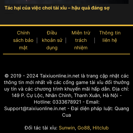
Tác hại của việc chơi tài xỉu – hậu quả đáng sợ
Chính
Điều
Miễn trừ
Thông tin
sách bảo
khoản sử
trách
liên hệ
mật
dụng
nhiệm
© 2019 - 2024 Taixiuonline.in.net là trang cập nhật các
thông tin mới nhất về các cổng game tài xỉu đổi thưởng
uy tín và các chương trình khuyến mãi hấp dẫn. Địa chỉ:
149 P. Cự Lộc, Nhân Chính, Thanh Xuân, Hà Nội -
Hotline: 0333678921 - Email:
Support@taixiuonline.in.net
- Đại diện pháp luật: Quang
Cua
Đối tác tài xỉu:
Sunwin
,
Go88
,
Hitclub