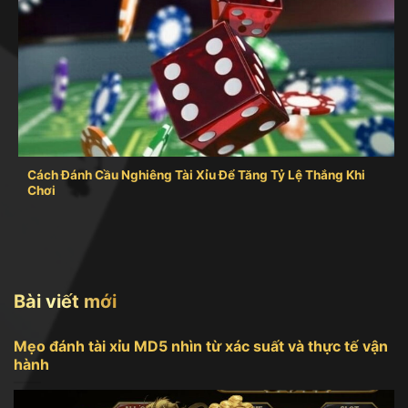
Cách Đánh Cầu Nghiêng Tài Xỉu Để Tăng Tỷ Lệ Thắng Khi
Chơi
Bài viết mới
Mẹo đánh tài xỉu MD5 nhìn từ xác suất và thực tế vận
hành