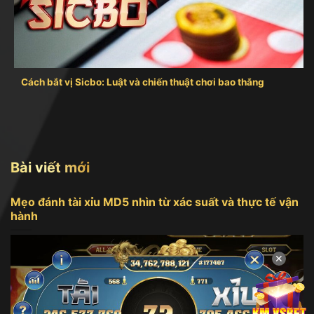
Cách bắt vị Sicbo: Luật và chiến thuật chơi bao thắng
Bài viết mới
Mẹo đánh tài xỉu MD5 nhìn từ xác suất và thực tế vận
hành
✕