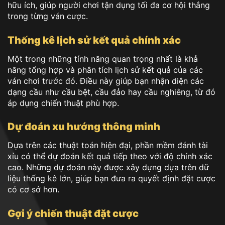
hữu ích, giúp người chơi tận dụng tối đa cơ hội thắng
trong từng ván cược.
Thống kê lịch sử kết quả chính xác
Một trong những tính năng quan trọng nhất là khả
năng tổng hợp và phân tích lịch sử kết quả của các
ván chơi trước đó. Điều này giúp bạn nhận diện các
dạng cầu như cầu bệt, cầu đảo hay cầu nghiêng, từ đó
áp dụng chiến thuật phù hợp.
Dự đoán xu hướng thông minh
Dựa trên các thuật toán hiện đại, phần mềm đánh tài
xỉu có thể dự đoán kết quả tiếp theo với độ chính xác
cao. Những dự đoán này được xây dựng dựa trên dữ
liệu thống kê lớn, giúp bạn đưa ra quyết định đặt cược
có cơ sở hơn.
Gợi ý chiến thuật đặt cược