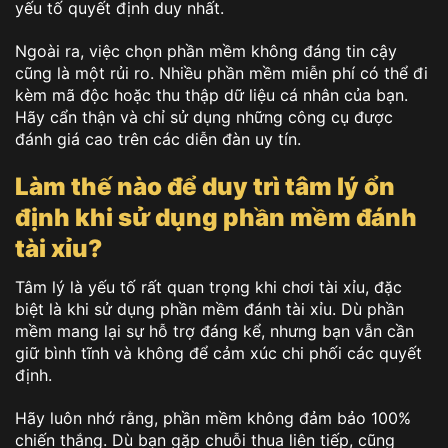
yếu tố quyết định duy nhất.
Ngoài ra, việc chọn phần mềm không đáng tin cậy
cũng là một rủi ro. Nhiều phần mềm miễn phí có thể đi
kèm mã độc hoặc thu thập dữ liệu cá nhân của bạn.
Hãy cẩn thận và chỉ sử dụng những công cụ được
đánh giá cao trên các diễn đàn uy tín.
Làm thế nào để duy trì tâm lý ổn
định khi sử dụng phần mềm đánh
tài xỉu?
Tâm lý là yếu tố rất quan trọng khi chơi tài xỉu, đặc
biệt là khi sử dụng phần mềm đánh tài xỉu. Dù phần
mềm mang lại sự hỗ trợ đáng kể, nhưng bạn vẫn cần
giữ bình tĩnh và không để cảm xúc chi phối các quyết
định.
Hãy luôn nhớ rằng, phần mềm không đảm bảo 100%
chiến thắng. Dù bạn gặp chuỗi thua liên tiếp, cũng