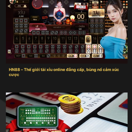
HN88 – Thế giới tài xỉu online đẳng cấp, bùng nổ cảm xúc
cược