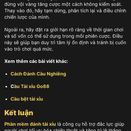
đừng vội vàng tăng cược một cách không kiểm soát.
Thay vào đó, hãy tạm dừng, phân tích lại và điều chỉnh
chiến lược của mình.
Ngoài ra, hãy đặt ra giới hạn rõ ràng về thời gian chơi
và số vốn có thể sử dụng trong mỗi phiên cược. Điều
này sẽ giúp bạn duy trì tâm lý ổn định và tránh bị cuốn
vào trò chơi quá mức.
Xem thêm các bài viết khác:
Cách Đánh Cầu Nghiêng
C
ầu Tài xỉu Go88
Cầu bệt tài xỉu
Kết luận
Phần mềm đánh tài xỉu
là công cụ hỗ trợ đắc lực giúp
người chơi tối ưu hóa chiến thuật và tăng tỷ lệ thắng.