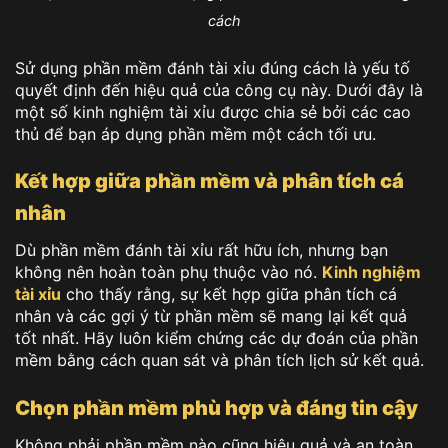
cách
Sử dụng phần mềm đánh tài xỉu đúng cách là yếu tố
quyết định đến hiệu quả của công cụ này. Dưới đây là
một số kinh nghiệm tài xỉu được chia sẻ bởi các cao
thủ để bạn áp dụng phần mềm một cách tối ưu.
Kết hợp giữa phần mềm và phân tích cá
nhân
Dù phần mềm đánh tài xỉu rất hữu ích, nhưng bạn
không nên hoàn toàn phụ thuộc vào nó.
Kinh nghiệm
tài xỉu
cho thấy rằng, sự kết hợp giữa phân tích cá
nhân và các gợi ý từ phần mềm sẽ mang lại kết quả
tốt nhất. Hãy luôn kiểm chứng các dự đoán của phần
mềm bằng cách quan sát và phân tích lịch sử kết quả.
Chọn phần mềm phù hợp và đáng tin cậy
Không phải phần mềm nào cũng hiệu quả và an toàn.