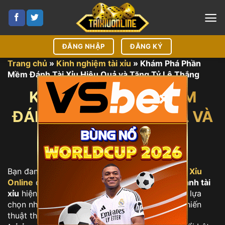
Bỏ
qua
nội
dung
ĐĂNG NHẬP
ĐĂNG KÝ
Trang chủ
»
Kinh nghiệm tài xỉu
»
Khám Phá Phần
Mềm Đánh Tài Xỉu Hiệu Quả và Tăng Tỷ Lệ Thắng
×
KHÁM PHÁ PHẦN MỀM
ĐÁNH TÀI XỈU HIỆU QUẢ VÀ
TĂNG TỶ LỆ THẮNG
Bạn đang tìm kiếm một công cụ hỗ trợ chơi
Tài Xỉu
Online
để tăng cơ hội thắng lớn?
Phần mềm đánh tài
xỉu
hiện nay là giải pháp được nhiều người chơi lựa
chọn nhờ khả năng phân tích dữ liệu và gợi ý chiến
thuật thông minh. Trong bài viết này,