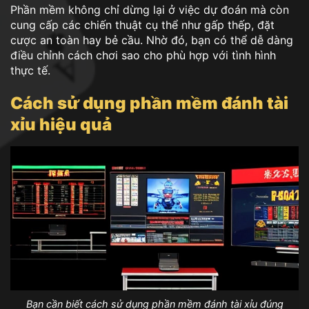
Phần mềm không chỉ dừng lại ở việc dự đoán mà còn
cung cấp các chiến thuật cụ thể như gấp thếp, đặt
cược an toàn hay bẻ cầu. Nhờ đó, bạn có thể dễ dàng
điều chỉnh cách chơi sao cho phù hợp với tình hình
thực tế.
Cách sử dụng phần mềm đánh tài
xỉu hiệu quả
Bạn cần biết cách sử dụng phần mềm đánh tài xỉu đúng