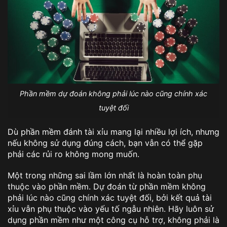
Phần mềm dự đoán không phải lúc nào cũng chính xác
tuyệt đối
Dù phần mềm đánh tài xỉu mang lại nhiều lợi ích, nhưng
nếu không sử dụng đúng cách, bạn vẫn có thể gặp
phải các rủi ro không mong muốn.
Một trong những sai lầm lớn nhất là hoàn toàn phụ
thuộc vào phần mềm. Dự đoán từ phần mềm không
phải lúc nào cũng chính xác tuyệt đối, bởi kết quả tài
xỉu vẫn phụ thuộc vào yếu tố ngẫu nhiên. Hãy luôn sử
dụng phần mềm như một công cụ hỗ trợ, không phải là