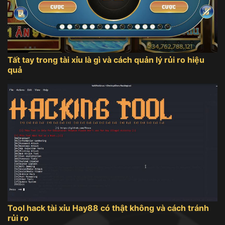
Tất tay trong tài xỉu là gì và cách quản lý rủi ro hiệu
quả
Tool hack tài xỉu Hay88 có thật không và cách tránh
rủi ro