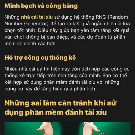
Minh bạch và công bằng
Những
nhà cái tài xỉu
sử dụng hệ thống RNG (Random
Number Generator) để tạo ra kết quả ngẫu nhiên là lựa
chọn tốt nhất. Điều này giúp bạn yên tâm rằng kết quả
ván chơi không bị can thiệp, và các dự đoán từ phần
mềm sẽ chính xác hơn.
Hỗ trợ công cụ thống kê
Nhiều nhà cái uy tín hiện nay còn tích hợp các công cụ
thống kê trực tiếp trên nền tảng của mình. Bạn có thể
kết hợp sử dụng phần mềm đánh tài xỉu với những
công cụ này để tăng hiệu quả phân tích.
Những sai lầm cần tránh khi sử
dụng phần mềm đánh tài xỉu