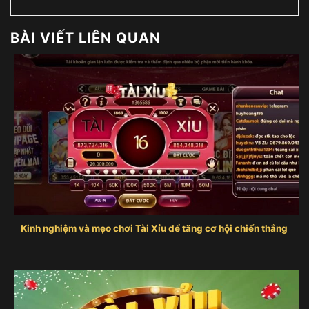
BÀI VIẾT LIÊN QUAN
Kinh nghiệm và mẹo chơi Tài Xỉu để tăng cơ hội chiến thắng