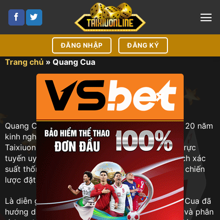
Bỏ
qua
nội
dung
ĐĂNG NHẬP
ĐĂNG KÝ
Trang chủ
»
Quang Cua
QUANG CUA
×
Quang Cua, chuyên gia tài xỉu hàng đầu với hơn 20 năm
kinh nghiệm trong ngành, là CEO của website
Taixiuonline.in.net và cố vấn cho các sòng bạc trực
tuyến uy tín. Ông nổi tiếng với khả năng phân tích xác
suất thống kê và áp dụng lý thuyết trò chơi vào chiến
lược đặt cược tài xỉu.
Là diễn giả tại các hội thảo game online, Quang Cua đã
hướng dẫn nhiều người chơi mới về quản lý vốn và phân