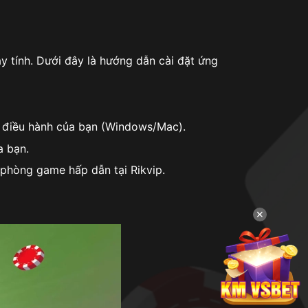
y tính. Dưới đây là hướng dẫn cài đặt ứng
hệ điều hành của bạn (Windows/Mac).
a bạn.
 phòng game hấp dẫn tại Rikvip.
✕