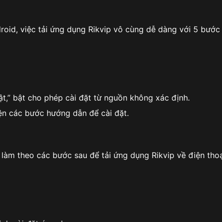
oid, việc tải ứng dụng Rikvip vô cùng dễ dàng với 5 bước 
ật,” bật cho phép cài đặt từ nguồn không xác định.
iện các bước hướng dẫn để cài đặt.
làm theo các bước sau để tải ứng dụng Rikvip về điện thoạ