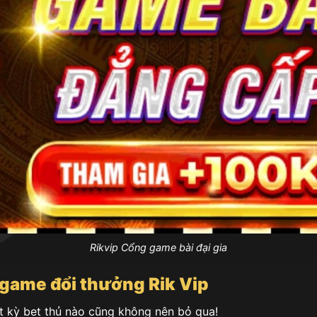
Rikvip Cổng game bài đại gia
 game đổi thưởng Rik Vip
t kỳ bet thủ nào cũng không nên bỏ qua!