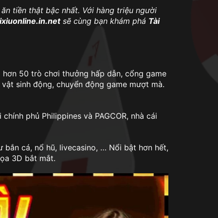
ăn tiền thật bậc nhất. Với hàng triệu người
ixiuonline.in.net
sẽ cùng bạn khám phá
Tài
i hơn 50 trò chơi thưởng hấp dẫn, cổng game
ân vật sinh động, chuyển động game mượt mà.
 chính phủ Philippines và PAGCOR, nhà cái
bắn cá, nổ hũ, livecasino, … Nổi bật hơn hết,
họa 3D bắt mắt.