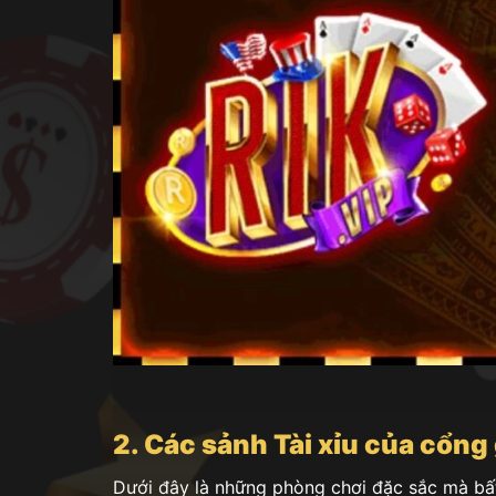
2. Các sảnh Tài xỉu của cổng
Dưới đây là những phòng chơi đặc sắc mà bấ