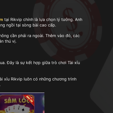
am
tại Rikvip chính là lựa chọn lý tưởng. Anh
ang ngồi tại sòng bài cao cấp.
hông cần phải ra ngoài. Thêm vào đó, các
n thú vị.
. Đây là sự kết hợp giữa trò chơi Tài xỉu
ài xỉu Rikvip
luôn có những chương trình
.