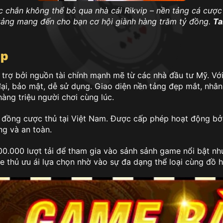
hắc chắn không thể bỏ qua
nhà cái Rikvip
– nền tảng cá cược 
tảng mang đến cho bạn cơ hội giành hàng trăm tỷ đồng.
Ta
ip
rợ bởi nguồn tài chính mạnh mẽ từ các nhà đầu tư Mỹ. Vớ
ại, bảo mật, dễ sử dụng. Giao diện nền tảng đẹp mắt, nh
àng triệu người chơi cùng lúc.
g đồng cược thủ tại Việt Nam. Được cấp phép hoạt động bởi
g và an toàn.
.000 lượt tải để tham gia vào sảnh sảnh game nổi bật như 
e thủ ưu ái lựa chọn nhờ vào sự đa dạng thể loại cùng đồ 