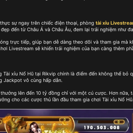
thực sự ngay trên chiếc điện thoại, phòng
tài xỉu Livestre
h đẹp đến từ Châu Á và Châu Âu, đem lại trải nghiệm như đ
óng trực tiếp, giúp bạn dễ dàng theo dõi và tham gia mà k
hơi Livestream sẽ khiến trải nghiệm của bạn càng thêm phầ
ài xỉu Nổ Hũ tại Rikvip chính là điểm đến không thể bỏ qua
ng Jackpot vô cùng hấp dẫn.
 thưởng lên đến 10 tỷ đồng chỉ với một cú cược. Hơn nữa,
t
ưởng cho các cược thủ lần đầu tham gia chơi Tài xỉu Nổ Hũ