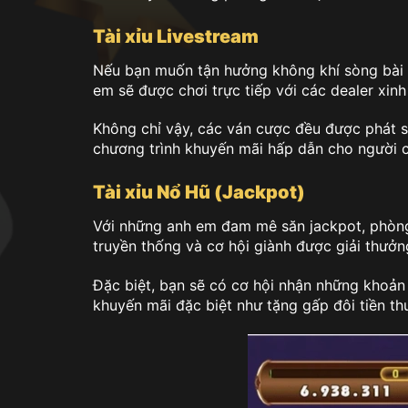
Tài xỉu Livestream
Nếu bạn muốn tận hưởng không khí sòng bài 
em sẽ được chơi trực tiếp với các dealer xin
Không chỉ vậy, các ván cược đều được phát s
chương trình khuyến mãi hấp dẫn cho người c
Tài xỉu Nổ Hũ (Jackpot)
Với những anh em đam mê săn jackpot, phòng T
truyền thống và cơ hội giành được giải thưở
Đặc biệt, bạn sẽ có cơ hội nhận những khoản
khuyến mãi đặc biệt như tặng gấp đôi tiền th