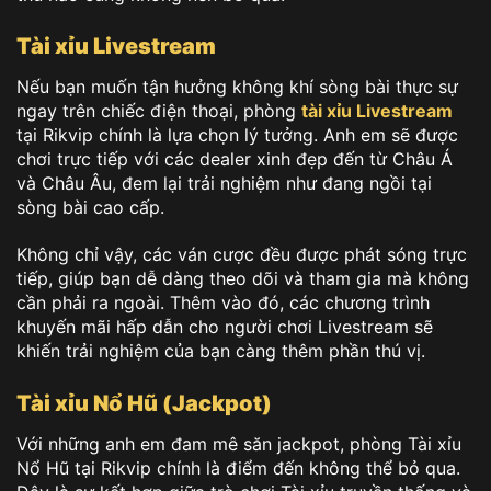
Tài xỉu Livestream
Nếu bạn muốn tận hưởng không khí sòng bài thực sự
ngay trên chiếc điện thoại, phòng
tài xỉu Livestream
tại Rikvip chính là lựa chọn lý tưởng. Anh em sẽ được
chơi trực tiếp với các dealer xinh đẹp đến từ Châu Á
và Châu Âu, đem lại trải nghiệm như đang ngồi tại
sòng bài cao cấp.
Không chỉ vậy, các ván cược đều được phát sóng trực
tiếp, giúp bạn dễ dàng theo dõi và tham gia mà không
cần phải ra ngoài. Thêm vào đó, các chương trình
khuyến mãi hấp dẫn cho người chơi Livestream sẽ
khiến trải nghiệm của bạn càng thêm phần thú vị.
Tài xỉu Nổ Hũ (Jackpot)
Với những anh em đam mê săn jackpot, phòng Tài xỉu
Nổ Hũ tại Rikvip chính là điểm đến không thể bỏ qua.