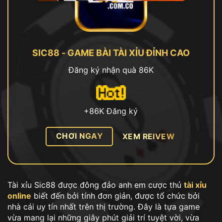
SIC88 - GAME BÀI TÀI XỈU ĐỈNH CAO
Đăng ký nhận quà 86K
+86K Đăng ký
CHƠI NGAY
XEM REIVEW
Tài xỉu Sic88 được đông đảo anh em cược thủ
tài xỉu
online
biết đến bởi tính đơn giản, được tổ chức bởi
nhà cái uy tín nhất trên thị trường. Đây là tựa game
vừa mang lại những giây phút giải trí tuyệt vời, vừa