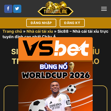
Bỏ
qua
nội
dung
ĐĂNG NHẬP
ĐĂNG KÝ
Trang chủ
»
Nhà cái tài xỉu
»
Sic88 – Nhà cái tài xỉu trực
tuyến đỉnh cao nhất Châu Á
×
SIC88 – NHÀ CÁI TÀI XỈU
TRỰC TUYẾN ĐỈNH CAO
NHẤT CHÂU Á