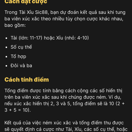
Cách đặt cược
Trong Tài Xỉu Sic88, bạn dự đoán kết quả sau khi tung
ba viên xúc xắc theo nhiều tùy chọn cược khác nhau,
bao gồm:
Tài (lớn: 11-17) hoặc Xỉu (nhỏ: 4-10)
Số cụ thể
Tổ hợp
Đôi và ba
Cách tính điểm
Tổng điểm được tính bằng cách cộng các số hiển thị
trên ba viên xúc xắc sau khi chúng được ném. Ví dụ,
nếu xúc xắc hiển thị 2, 3 và 5, tổng điểm sẽ là 10 (2 +
3 + 5 = 10).
Kết quả của việc ném xúc xắc và tổng điểm thu được
sẽ quyết định cá cược như Tài, Xỉu, các số cụ thể, hoặc