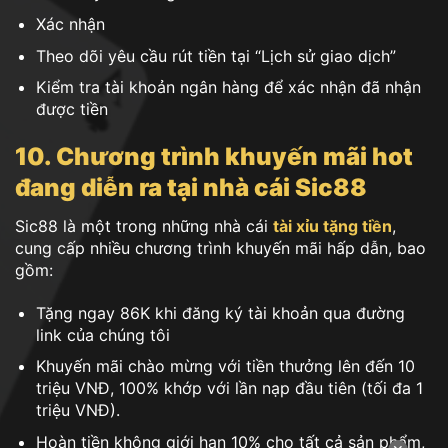
Xác nhận
Theo dõi yêu cầu rút tiền tại “Lịch sử giao dịch”
Kiểm tra tài khoản ngân hàng để xác nhận đã nhận
được tiền
10. Chương trình khuyến mãi hot
đang diễn ra tại nhà cái Sic88
Sic88 là một trong những nhà cái
tài xỉu tặng tiền
,
cung cấp nhiều chương trình khuyến mãi hấp dẫn, bao
gồm:
Tặng ngay 86K khi đăng ký tài khoản qua đường
link của chúng tôi
Khuyến mãi chào mừng với tiền thưởng lên đến 10
triệu VNĐ, 100% khớp với lần nạp đầu tiên (tối đa 1
triệu VNĐ).
Hoàn tiền không giới hạn 10% cho tất cả sản phẩm,