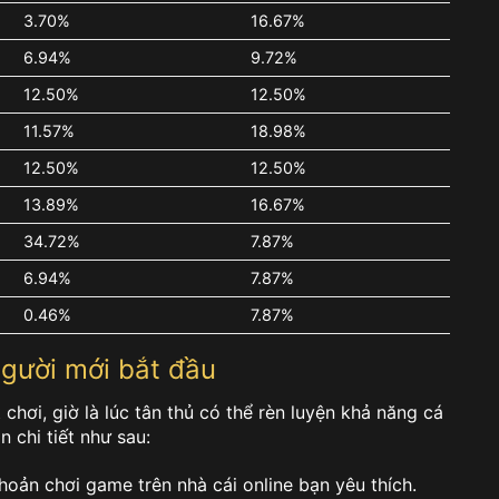
3.70%
16.67%
6.94%
9.72%
12.50%
12.50%
11.57%
18.98%
12.50%
12.50%
13.89%
16.67%
34.72%
7.87%
6.94%
7.87%
0.46%
7.87%
người mới bắt đầu
 chơi, giờ là lúc tân thủ có thể rèn luyện khả năng cá
 chi tiết như sau:
oản chơi game trên nhà cái online bạn yêu thích.