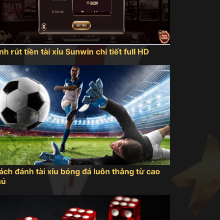
nh rút tiền tài xỉu Sunwin chi tiết full HD
ách đánh tài xỉu bóng đá luôn thắng từ cao
hủ