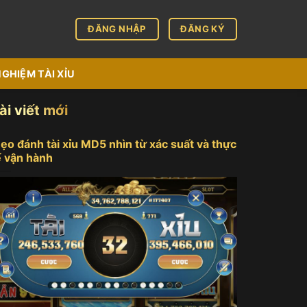
ĐĂNG NHẬP
ĐĂNG KÝ
NGHIỆM TÀI XỈU
ài viết mới
ẹo đánh tài xỉu MD5 nhìn từ xác suất và thực
ế vận hành