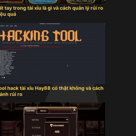
ất tay trong tài xỉu là gì và cách quản lý rủi ro
iệu quả
ool hack tài xỉu Hay88 có thật không và cách
ránh rủi ro