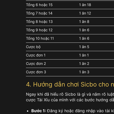
Tổng 6 hoặc 15
1 ăn 18
Tổng 7 hoặc 14
1 ăn 12
Tổng 8 hoặc 13
1 ăn 8
Tổng 9 hoặc 12
1 ăn 6
Tổng 10 hoặc 11
1 ăn 6
Cược bộ
1 ăn 5
Cược đơn 1
1 ăn 1
Cược đơn 2
1 ăn 2
Cược đơn 3
1 ăn 3
4. Hướng dẫn chơi Sicbo cho 
Ngay khi đã hiểu rõ Sicbo là gì và nắm rõ luật
cược Tài Xỉu của mình với các bước hướng dẫn
Bước 1:
Đăng ký hoặc đăng nhập vào tài kh