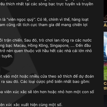
êu thích nhất tại các sòng bạc trực tuyến và truyền
là “viên ngọc quý”. Có lẽ, chính vì thế, hàng loạt
 Nam cũng rất tích cực tham gia để mang chiến lợi
Ả
i trận chiến. Sau đó, trò chơi lan rộng ra các nước
sòng bạc Macau, Hồng Kông, Singapore, …. Đến đầu
 trở nên quen thuộc với hầu hết các nhà cái lớn nhỏ
 tuyến.
ặt vào một hoặc nhiều cửa theo sở thích để dự đoán
 ra sau đó. Các loại cược phổ biến nhất bao gồm:
C
t
a viên xúc xắc sẽ lớn hơn hoặc nhỏ hơn một con số
ên xúc xắc xuất hiện cùng một số.