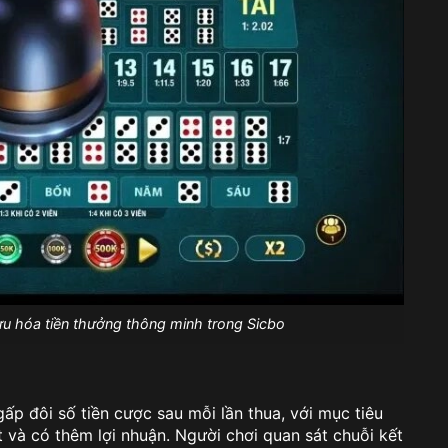
 ưu hóa tiền thưởng thông minh trong Sicbo
gấp đôi số tiền cược sau mỗi lần thua, với mục tiêu
ất và có thêm lợi nhuận. Người chơi quan sát chuỗi kết