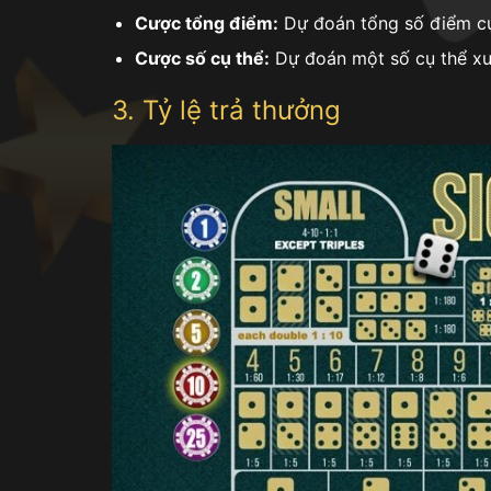
Cược tổng điểm:
Dự đoán tổng số điểm cụ 
Cược số cụ thể:
Dự đoán một số cụ thể xuấ
3. Tỷ lệ trả thưởng