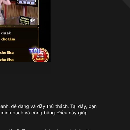
anh, dễ dàng và đầy thử thách. Tại đây, bạn
 minh bạch và công bằng. Điều này giúp