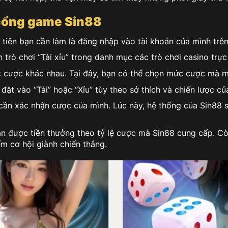
i cổng game Sin88
ầu tiên bạn cần làm là đăng nhập vào tài khoản của mình tr
 trò chơi “Tài xỉu” trong danh mục các trò chơi casino trực
ức cược khác nhau. Tại đây, bạn có thể chọn mức cược mà 
ặt vào “Tài” hoặc “Xỉu” tùy theo sở thích và chiến lược củ
ần xác nhận cược của mình. Lúc này, hệ thống của Sin88 s
n được tiền thưởng theo tỷ lệ cược mà Sin88 cung cấp. Cò
ếm cơ hội giành chiến thắng.