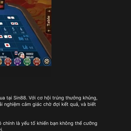
a tại Sin88. Với cơ hội trúng thưởng khủng,
ải nghiệm cảm giác chờ đợi kết quả, và biết
ồ chính là yếu tố khiến bạn không thể cưỡng
ị.