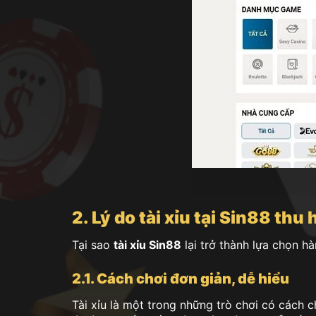
2. Lý do tài xỉu tại Sin88 th
Tại sao
tài xỉu Sin88
lại trở thành lựa chọn h
2.1. Cách chơi đơn giản, dễ hiểu
Tài xỉu là một trong những trò chơi có cách 