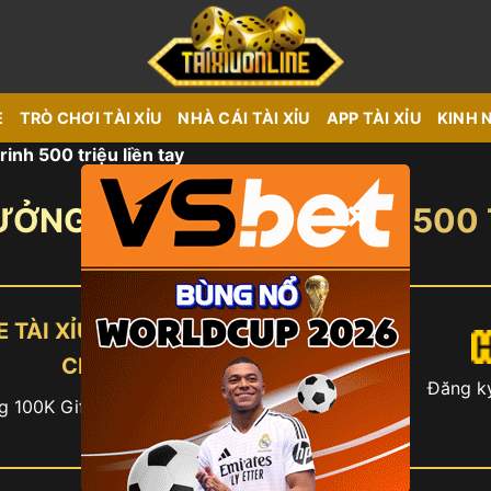
E
TRÒ CHƠI TÀI XỈU
NHÀ CÁI TÀI XỈU
APP TÀI XỈU
KINH 
rinh 500 triệu liền tay
×
ƯỞNG TÀI XỈU SIN88 RINH 500 
E TÀI XỈU RÚT TIỀN MẶT XANH
CHÍN
Đăng k
 100K Giftcode cho tân thủ