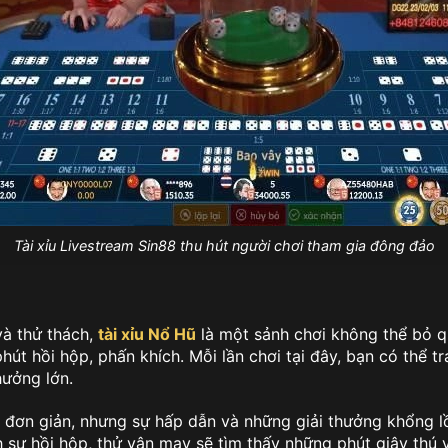
Tài xỉu Livestream Sin88 thu hút người chơi tham gia đông đảo
và thử thách,
tài xỉu Nổ Hũ
là một sảnh chơi không thể bỏ qu
t hồi hộp, phấn khích. Mỗi lần chơi tại đây, bạn có thể tr
hưởng lớn.
i đơn giản, nhưng sự hấp dẫn và những giải thưởng khổng l
h sự hồi hộp, thử vận may sẽ tìm thấy những phút giây thú v