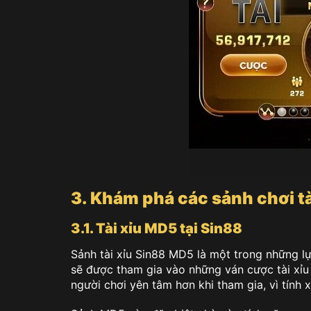
3. Khám phá các sảnh chơi tà
3.1. Tài xỉu MD5 tại Sin88
Sảnh tài xỉu Sin88 MD5 là một trong những lự
sẽ được tham gia vào những ván cược tài xỉu
người chơi yên tâm hơn khi tham gia, vì tính