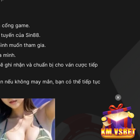
ên cổng game.
 tuyến của Sin88.
mình muốn tham gia.
a mình.
ẽ ghi nhận và chuẩn bị cho ván cược tiếp
n nếu không may mắn, bạn có thể tiếp tục
✕