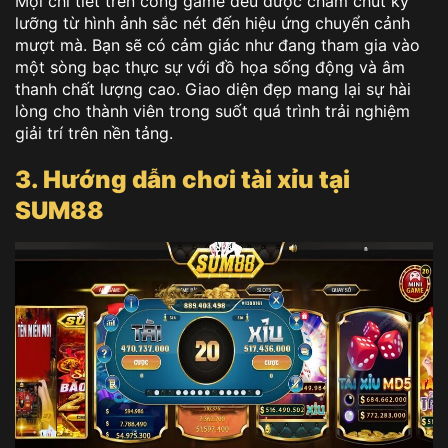
Mọi chi tiết trên cổng game đều được chăm chút kỹ
lưỡng từ hình ảnh sắc nét đến hiệu ứng chuyển cảnh
mượt mà. Bạn sẽ có cảm giác như đang tham gia vào
một sòng bạc thực sự với đồ họa sống động và âm
thanh chất lượng cao. Giao diện đẹp mang lại sự hài
lòng cho thành viên trong suốt quá trình trải nghiệm
giải trí trên nền tảng.
3. Hướng dẫn chơi tài xỉu tại
SUM88