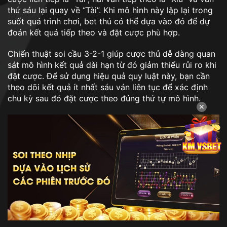
thứ sáu lại quay về “Tài”. Khi mô hình này lặp lại trong
suốt quá trình chơi, bet thủ có thể dựa vào đó để dự
đoán kết quả tiếp theo và đặt cược phù hợp.
Chiến thuật soi cầu 3-2-1 giúp cược thủ dễ dàng quan
sát mô hình kết quả dài hạn từ đó giảm thiểu rủi ro khi
đặt cược. Để sử dụng hiệu quả quy luật này, bạn cần
theo dõi kết quả ít nhất sáu ván liên tục để xác định
chu kỳ sau đó đặt cược theo đúng thứ tự mô hình.
✕