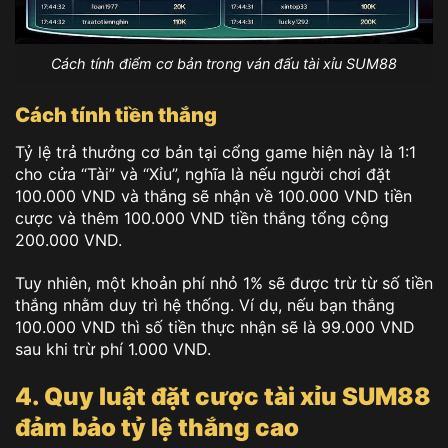
Cách tính điểm cơ bản trong ván đấu tài xỉu SUM88
Cách tính tiền thắng
Tỷ lệ trả thưởng cơ bản tại cổng game hiện này là 1:1
cho cửa “Tài” và “Xỉu”, nghĩa là nếu người chơi đặt
100.000 VND và thắng sẽ nhận về 100.000 VND tiền
cược và thêm 100.000 VND tiền thắng tổng cộng
200.000 VND.
Tuy nhiên, một khoản phí nhỏ 1% sẽ được trừ từ số tiền
thắng nhằm duy trì hệ thống. Ví dụ, nếu bạn thắng
100.000 VND thì số tiền thực nhận sẽ là 99.000 VND
sau khi trừ phí 1.000 VND.
4. Quy luật đặt cược tài xỉu SUM88
đảm bảo tỷ lệ thắng cao