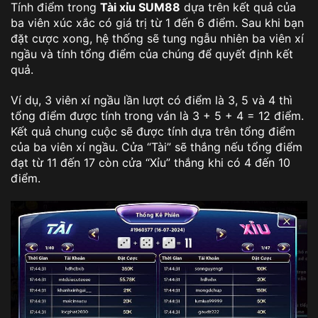
Tính điểm trong
Tài xỉu SUM88
dựa trên kết quả của
ba viên xúc xắc có giá trị từ 1 đến 6 điểm. Sau khi bạn
đặt cược xong, hệ thống sẽ tung ngẫu nhiên ba viên xí
ngầu và tính tổng điểm của chúng để quyết định kết
quả.
Ví dụ, 3 viên xí ngầu lần lượt có điểm là 3, 5 và 4 thì
tổng điểm được tính trong ván là 3 + 5 + 4 = 12 điểm.
Kết quả chung cuộc sẽ được tính dựa trên tổng điểm
của ba viên xí ngầu. Cửa “Tài” sẽ thắng nếu tổng điểm
đạt từ 11 đến 17 còn cửa “Xỉu” thắng khi có 4 đến 10
điểm.