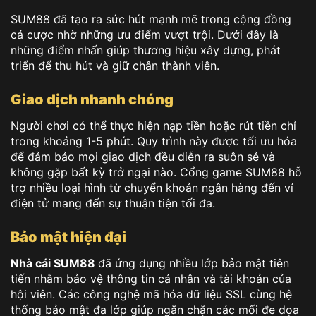
SUM88 đã tạo ra sức hút mạnh mẽ trong cộng đồng
cá cược nhờ những ưu điểm vượt trội. Dưới đây là
những điểm nhấn giúp thương hiệu xây dựng, phát
triển để thu hút và giữ chân thành viên.
Giao dịch nhanh chóng
Người chơi có thể thực hiện nạp tiền hoặc rút tiền chỉ
trong khoảng 1-5 phút. Quy trình này được tối ưu hóa
để đảm bảo mọi giao dịch đều diễn ra suôn sẻ và
không gặp bất kỳ trở ngại nào. Cổng game SUM88 hỗ
trợ nhiều loại hình từ chuyển khoản ngân hàng đến ví
điện tử mang đến sự thuận tiện tối đa.
Bảo mật hiện đại
Nhà cái SUM88
đã ứng dụng nhiều lớp bảo mật tiên
tiến nhằm bảo vệ thông tin cá nhân và tài khoản của
hội viên. Các công nghệ mã hóa dữ liệu SSL cùng hệ
thống bảo mật đa lớp giúp ngăn chặn các mối đe dọa