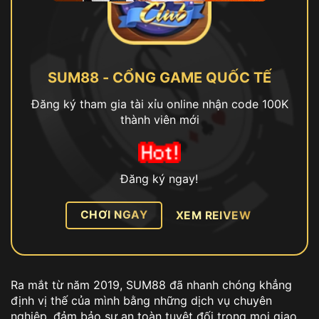
SUM88 - CỔNG GAME QUỐC TẾ
Đăng ký tham gia tài xỉu online nhận code 100K
thành viên mới
Đăng ký ngay!
CHƠI NGAY
XEM REIVEW
Ra mắt từ năm 2019, SUM88 đã nhanh chóng khẳng
định vị thế của mình bằng những dịch vụ chuyên
nghiệp, đảm bảo sự an toàn tuyệt đối trong mọi giao