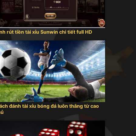
nh rút tiền tài xỉu Sunwin chi tiết full HD
ách đánh tài xỉu bóng đá luôn thắng từ cao
hủ