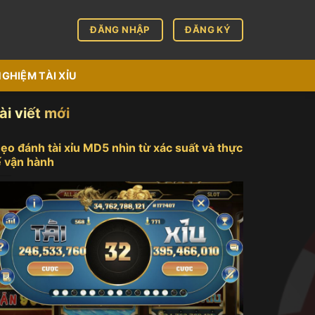
ĐĂNG NHẬP
ĐĂNG KÝ
NGHIỆM TÀI XỈU
ài viết mới
ẹo đánh tài xỉu MD5 nhìn từ xác suất và thực
ế vận hành