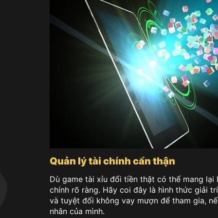
Quản lý tài chính cẩn thận
Dù game tài xỉu đổi tiền thật có thể mang lại
chính rõ ràng. Hãy coi đây là hình thức giải tr
và tuyệt đối không vay mượn để tham gia, 
nhân của mình.