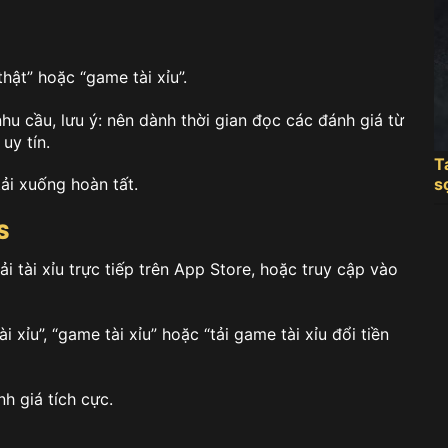
thật” hoặc “game tài xỉu”.
u cầu, lưu ý: nên dành thời gian đọc các đánh giá từ
uy tín.
T
ải xuống hoàn tất.
s
S
i tài xỉu trực tiếp trên App Store, hoặc truy cập vào
xỉu”, “game tài xỉu” hoặc “tải game tài xỉu đổi tiền
h giá tích cực.