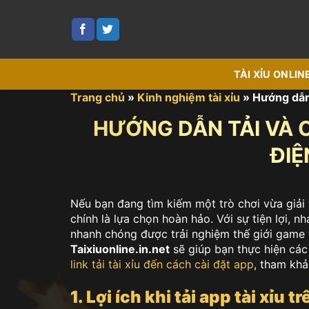
Bỏ
qua
nội
dung
TÀI XỈU ONLIN
Trang chủ
»
Kinh nghiệm tài xỉu
»
Hướng dẫn 
HƯỚNG DẪN TẢI VÀ C
ĐIỆ
Nếu bạn đang tìm kiếm một trò chơi vừa giải t
chính là lựa chọn hoàn hảo. Với sự tiện lợi, n
nhanh chóng được trải nghiệm thế giới game tài
Taixiuonline.in.net
sẽ giúp bạn thực hiện các
link tải tài xỉu đến cách cài đặt app
, tham khả
1. Lợi ích khi tải app tài xỉu t