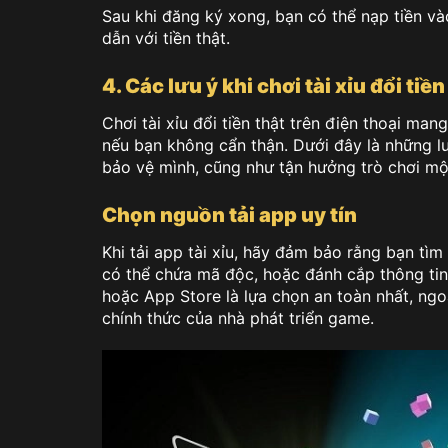
Sau khi đăng ký xong, bạn có thể nạp tiền và
dẫn với tiền thật.
4. Các lưu ý khi chơi tài xỉu đổi tiề
Chơi tài xỉu đổi tiền thật trên điện thoại mang
nếu bạn không cẩn thận. Dưới đây là những 
bảo vệ mình, cũng như tận hưởng trò chơi một
Chọn nguồn tải app uy tín
Khi tải app tài xỉu, hãy đảm bảo rằng bạn tì
có thể chứa mã độc, hoặc đánh cắp thông tin
hoặc App Store là lựa chọn an toàn nhất, ngoà
chính thức của nhà phát triển game.