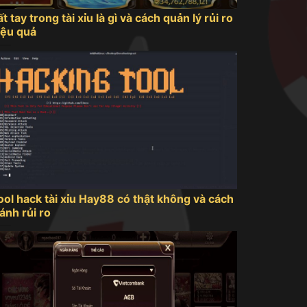
ất tay trong tài xỉu là gì và cách quản lý rủi ro
iệu quả
ool hack tài xỉu Hay88 có thật không và cách
ránh rủi ro