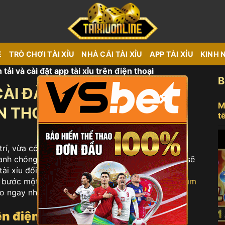
E
TRÒ CHƠI TÀI XỈU
NHÀ CÁI TÀI XỈU
APP TÀI XỈU
KINH 
tải và cài đặt app tài xỉu trên điện thoại
B
ÀI ĐẶT APP TÀI XỈU TRÊN
×
M
N THOẠI
t
rí, vừa có cơ hội kiếm tiền thật thì
Tài Xỉu online
hanh chóng, dễ dàng khi tải cũng như cài đặt, bạn sẽ
 xỉu đổi tiền thật, ngay trên điện thoại.
 bước một cách chính xác, nhanh chóng, từ việc
tìm
o ngay nhé!
rên điện thoại