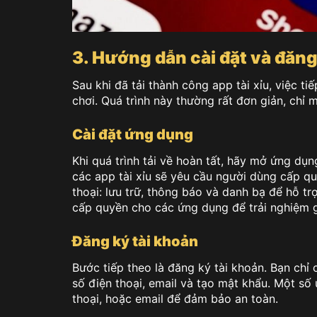
3. Hướng dẫn cài đặt và đăng 
Sau khi đã tải thành công app tài xỉu, việc ti
chơi. Quá trình này thường rất đơn giản, chỉ m
Cài đặt ứng dụng
Khi quá trình tải về hoàn tất, hãy mở ứng dụ
các app tài xỉu sẽ yêu cầu người dùng cấp q
thoại: lưu trữ, thông báo và danh bạ để hỗ tr
cấp quyền cho các ứng dụng để trải nghiệm 
Đăng ký tài khoản
Bước tiếp theo là đăng ký tài khoản. Bạn chỉ 
số điện thoại, email và tạo mật khẩu. Một s
thoại, hoặc email để đảm bảo an toàn.