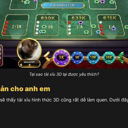
Tại sao tài xỉu 3D lại được yêu thích?
giản cho anh em
 sẽ thấy tài xỉu hình thức 3D cũng rất dễ làm quen. Dưới đ