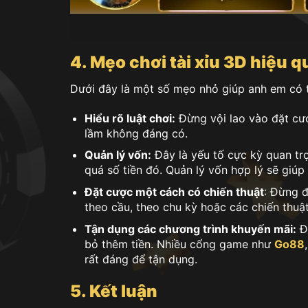
4. Mẹo chơi tài xỉu 3D hiệu 
Dưới đây là một số mẹo nhỏ giúp anh em có th
Hiểu rõ luật chơi:
Đừng vội lao vào đặt cượ
lầm không đáng có.
Quản lý vốn:
Đây là yếu tố cực kỳ quan trọ
quá số tiền đó. Quản lý vốn hợp lý sẽ giúp
Đặt cược một cách có chiến thuật
: Đừng đ
theo cầu, theo chu kỳ hoặc các chiến thuật
Tận dụng các chương trình khuyến mãi:
Đừ
bỏ thêm tiền. Nhiều cổng game như
Go88
rất đáng để tận dụng.
5. Kết luận