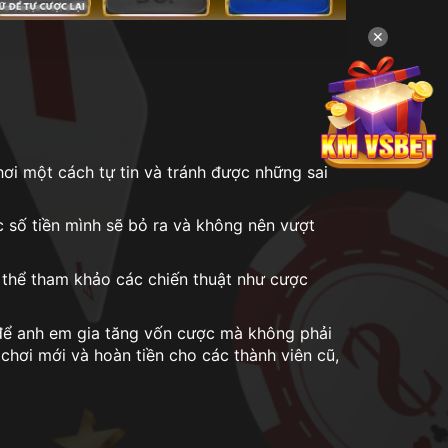
✕
hơi một cách tự tin và tránh được những sai
c số tiền mình sẽ bỏ ra và không nên vượt
ó thể tham khảo các chiến thuật như cược
 để anh em gia tăng vốn cược mà không phải
hơi mới và hoàn tiền cho các thành viên cũ,