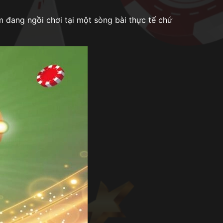
m đang ngồi chơi tại một sòng bài thực tế chứ