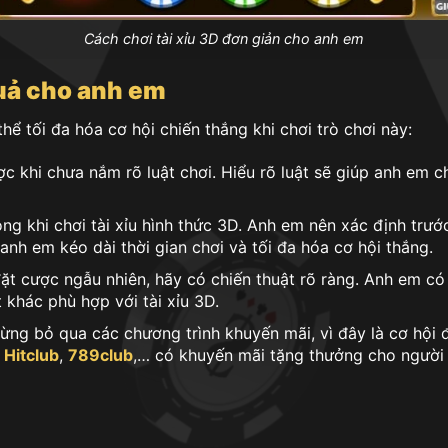
Cách chơi tài xỉu 3D đơn giản cho anh em
quả cho anh em
ể tối đa hóa cơ hội chiến thắng khi chơi trò chơi này:
c khi chưa nắm rõ luật chơi. Hiểu rõ luật sẽ giúp anh em c
ng khi chơi tài xỉu hình thức 3D. Anh em nên xác định trướ
 anh em kéo dài thời gian chơi và tối đa hóa cơ hội thắng.
ặt cược ngẫu nhiên, hãy có chiến thuật rõ ràng. Anh em c
 khác phù hợp với tài xỉu 3D.
ng bỏ qua các chương trình khuyến mãi, vì đây là cơ hội
,
Hitclub
,
789club
,… có khuyến mãi tặng thưởng cho người c