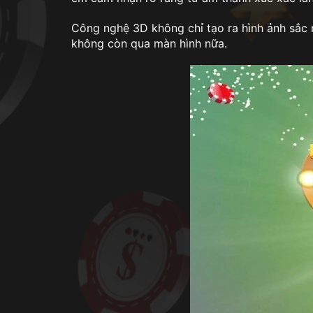
Công nghệ 3D không chỉ tạo ra hình ảnh sắc n
không còn qua màn hình nữa.