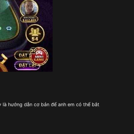
ây là hướng dẫn cơ bản để anh em có thể bắt