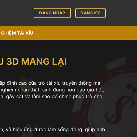
ĐĂNG NHẬP
ĐĂNG KÝ
NGHIỆM TÀI XỈU
ỈU 3D MANG LẠI
p đỉnh cao của trò tài xỉu truyền thống mà
 nghiệm chân thật, sinh động hơn bao giờ hết,
lại gây sốt và làm sao để chinh phục trò chơi
nh, và hiệu ứng được làm sống động, giúp anh