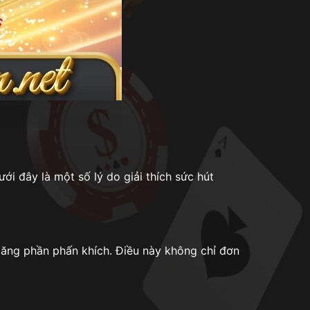
ới đây là một số lý do giải thích sức hút
tăng phần phấn khích. Điều này không chỉ đơn