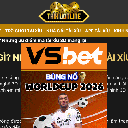
E
TRÒ CHƠI TÀI XỈU
NHÀ CÁI TÀI XỈU
APP TÀI XỈU
KINH 
ì? Những uu điểm mà tài xỉu 3D mang lại
×
 GÌ? NHỮNG UU ĐIỂM MÀ TÀI X
et sẽ cùng nhau khám phá
tài xỉu 3D
– một phiên bản nâng cấ
ghệ 3D tiên tiến, tài xỉu theo kiểu 3D hứa hẹn đem lại trải
h em mình cùng tìm hiểu lý do tại sao tài xỉu loại hình 3D 
hống được đưa vào không gian 3D, tức là hình ảnh, âm tha
 tròn đến không gian xung quanh cực kỳ chi tiết.