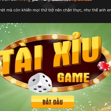
ét mà còn khiến mọi thứ trở nên chân thực, như thể anh e