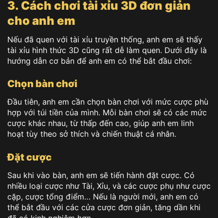
3. Cách chơi tài xỉu 3D đơn giản
cho anh em
Nếu đã quen với tài xỉu truyền thống, anh em sẽ thấy
tài xỉu hình thức 3D cũng rất dễ làm quen. Dưới đây là
hướng dẫn cơ bản để anh em có thể bắt đầu chơi:
Chọn bàn chơi
Đầu tiên, anh em cần chọn bàn chơi với mức cược phù
hợp với túi tiền của mình. Mỗi bàn chơi sẽ có các mức
cược khác nhau, từ thấp đến cao, giúp anh em linh
hoạt tùy theo sở thích và chiến thuật cá nhân.
Đặt cược
Sau khi vào bàn, anh em sẽ tiến hành đặt cược. Có
nhiều loại cược như Tài, Xỉu, và các cược phụ như cược
cặp, cược tổng điểm… Nếu là người mới, anh em có
thể bắt đầu với các cửa cược đơn giản, tăng dần khi