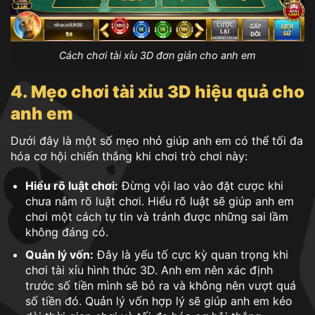
Cách chơi tài xỉu 3D đơn giản cho anh em
4. Mẹo chơi tài xỉu 3D hiệu quả cho
anh em
Dưới đây là một số mẹo nhỏ giúp anh em có thể tối đa
hóa cơ hội chiến thắng khi chơi trò chơi này:
Hiểu rõ luật chơi:
Đừng vội lao vào đặt cược khi
chưa nắm rõ luật chơi. Hiểu rõ luật sẽ giúp anh em
chơi một cách tự tin và tránh được những sai lầm
không đáng có.
Quản lý vốn:
Đây là yếu tố cực kỳ quan trọng khi
chơi tài xỉu hình thức 3D. Anh em nên xác định
trước số tiền mình sẽ bỏ ra và không nên vượt quá
số tiền đó. Quản lý vốn hợp lý sẽ giúp anh em kéo