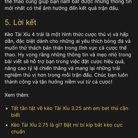
thể thao cũng giúp bạn nắm bắt được những thông tin
mới nhất có thể ảnh hưởng đến kết quả trận đấu.
5. Lời kết
Kèo Tài Xỉu 4 trái là một hình thức cược thú vị và hấp
dẫn, đặc biệt dành cho những ai yêu thích bóng đá và
muốn thử thách bản thân trong lĩnh vực cá cược thể
thao. Hy vọng rằng những thông tin và mẹo nhỏ trong
bài viết sẽ hỗ trợ bạn trong việc đặt cược hiệu quả,
nâng cao tỷ lệ chiến thắng và mang lại những trải
nghiệm thú vị hơn trong mỗi trận đấu. Chúc bạn luôn
thành công và tận hưởng niềm vui từ cá cược!
Xem thêm:
Tất tần tật về kèo Tài Xỉu 3.25 anh em bet thủ cần
biết
Kèo Tài Xỉu 2.75 là gì? Bật mí bí kíp bắt kèo cực
chuẩn