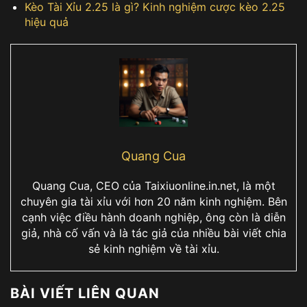
Kèo Tài Xỉu 2.25 là gì? Kinh nghiệm cược kèo 2.25
hiệu quả
Quang Cua
Quang Cua, CEO của Taixiuonline.in.net, là một
chuyên gia tài xỉu với hơn 20 năm kinh nghiệm. Bên
cạnh việc điều hành doanh nghiệp, ông còn là diễn
giả, nhà cố vấn và là tác giả của nhiều bài viết chia
sẻ kinh nghiệm về tài xỉu.
BÀI VIẾT LIÊN QUAN