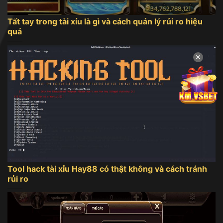
Tất tay trong tài xỉu là gì và cách quản lý rủi ro hiệu
quả
✕
Tool hack tài xỉu Hay88 có thật không và cách tránh
rủi ro