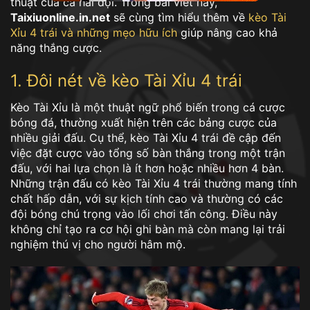
thuật của cả hai đội. Trong bài viết này,
Taixiuonline.in.net
sẽ cùng tìm hiểu thêm về
kèo Tài
Xỉu 4 trái và những mẹo hữu ích
giúp nâng cao khả
năng thắng cược.
1. Đôi nét về kèo Tài Xỉu 4 trái
Kèo Tài Xỉu là một thuật ngữ phổ biến trong cá cược
bóng đá, thường xuất hiện trên các bảng cược của
nhiều giải đấu. Cụ thể, kèo Tài Xỉu 4 trái đề cập đến
việc đặt cược vào tổng số bàn thắng trong một trận
đấu, với hai lựa chọn là ít hơn hoặc nhiều hơn 4 bàn.
Những trận đấu có kèo Tài Xỉu 4 trái thường mang tính
chất hấp dẫn, với sự kịch tính cao và thường có các
đội bóng chú trọng vào lối chơi tấn công. Điều này
không chỉ tạo ra cơ hội ghi bàn mà còn mang lại trải
nghiệm thú vị cho người hâm mộ.