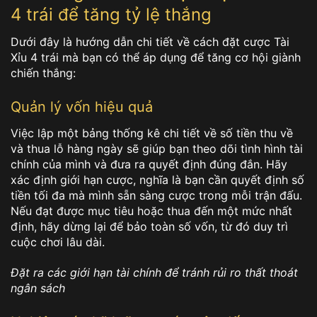
4 trái để tăng tỷ lệ thắng
Dưới đây là hướng dẫn chi tiết về cách đặt cược Tài
Xỉu 4 trái mà bạn có thể áp dụng để tăng cơ hội giành
chiến thắng:
Quản lý vốn hiệu quả
Việc lập một bảng thống kê chi tiết về số tiền thu về
và thua lỗ hàng ngày sẽ giúp bạn theo dõi tình hình tài
chính của mình và đưa ra quyết định đúng đắn. Hãy
xác định giới hạn cược, nghĩa là bạn cần quyết định số
tiền tối đa mà mình sẵn sàng cược trong mỗi trận đấu.
Nếu đạt được mục tiêu hoặc thua đến một mức nhất
định, hãy dừng lại để bảo toàn số vốn, từ đó duy trì
cuộc chơi lâu dài.
Đặt ra các giới hạn tài chính để tránh rủi ro thất thoát
ngân sách