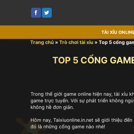
Bỏ
qua
nội
dung
TÀI XỈU ONLIN
Trang chủ
»
Trò chơi tài xỉu
»
Top 5 cổng gam
TOP 5 CỔNG GAME
Trong thế giới game online hiện nay, tài xỉu 
game trực tuyến. Với sự phát triển không ng
không hề đơn giản.
Hôm nay, Taixiuonline.in.net sẽ giới thiệu đ
đó là những cổng game nào nhé!