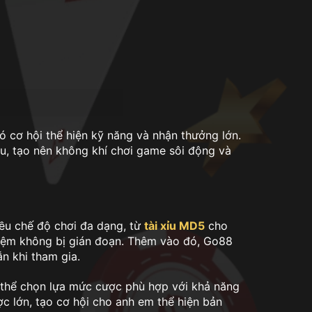
ó cơ hội thể hiện kỹ năng và nhận thưởng lớn.
hau, tạo nên không khí chơi game sôi động và
iều chế độ chơi đa dạng, từ
tài xỉu MD5
cho
ghiệm không bị gián đoạn. Thêm vào đó, Go88
n khi tham gia.
 thể chọn lựa mức cược phù hợp với khả năng
c lớn, tạo cơ hội cho anh em thể hiện bản