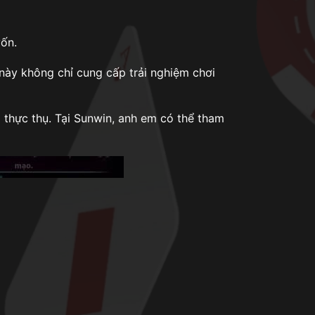
vốn.
 này không chỉ cung cấp trải nghiệm chơi
 thực thụ. Tại Sunwin, anh em có thể tham