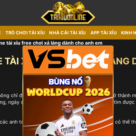
E
TRÒ CHƠI TÀI XỈU
NHÀ CÁI TÀI XỈU
APP TÀI XỈU
KINH 
e tài xỉu free chơi xả láng dành cho anh em
×
 TÀI XỈU FREE CHƠI XẢ LÁNG
Block
"tai-xiu-free"
not found
không chỉ đơn thuần là trò chơi dân gian, mà còn trở thành
ừng, ngày càng nhiều cổng game ra đời, nhưng để tìm được 
ến các anh top 5 cổng game
tài xỉu free
, nơi anh em có thể t