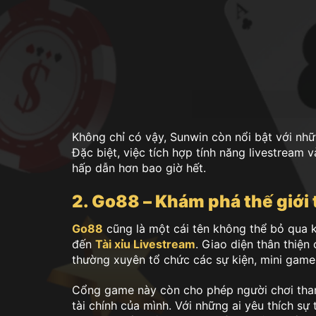
Không chỉ có vậy, Sunwin còn nổi bật với nhữ
Đặc biệt, việc tích hợp tính năng livestream
hấp dẫn hơn bao giờ hết.
2. Go88 – Khám phá thế giới t
Go88
cũng là một cái tên không thể bỏ qua k
đến
Tài xỉu Livestream
. Giao diện thân thiệ
thường xuyên tổ chức các sự kiện, mini game 
Cổng game này còn cho phép người chơi tham
tài chính của mình. Với những ai yêu thích s