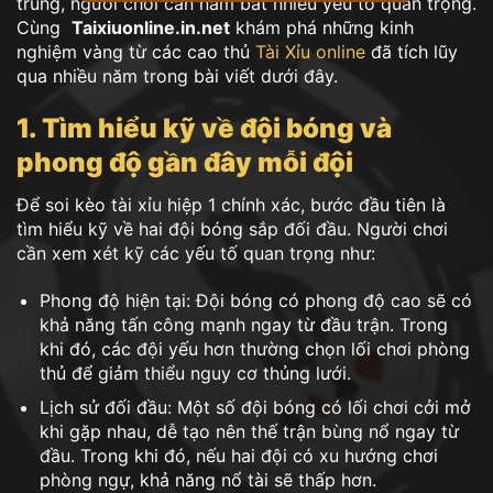
trúng, người chơi cần nắm bắt nhiều yếu tố quan trọng.
Cùng
Taixiuonline.in.net
khám phá những kinh
nghiệm vàng từ các cao thủ
Tài Xỉu online
đã tích lũy
qua nhiều năm trong bài viết dưới đây.
1. Tìm hiểu kỹ về đội bóng và
phong độ gần đây mỗi đội
Để soi kèo tài xỉu hiệp 1 chính xác, bước đầu tiên là
tìm hiểu kỹ về hai đội bóng sắp đối đầu. Người chơi
cần xem xét kỹ các yếu tố quan trọng như:
Phong độ hiện tại: Đội bóng có phong độ cao sẽ có
khả năng tấn công mạnh ngay từ đầu trận. Trong
khi đó, các đội yếu hơn thường chọn lối chơi phòng
thủ để giảm thiểu nguy cơ thủng lưới.
Lịch sử đối đầu: Một số đội bóng có lối chơi cởi mở
khi gặp nhau, dễ tạo nên thế trận bùng nổ ngay từ
đầu. Trong khi đó, nếu hai đội có xu hướng chơi
phòng ngự, khả năng nổ tài sẽ thấp hơn.