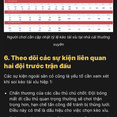
Người chơi cần cập nhật tỷ lệ kèo tài xỉu tại nhà cái thường
xuyên
6. Theo dõi các sự kiện liên quan
hai đội trước trận đấu
Các sự kiện ngoài sân cỏ cũng là yếu tố cần xem xét
khi soi kèo tài xỉu hiệp 1:
Chấn thương của các cầu thủ chủ chốt: Đội bóng
mất đi cầu thủ quan trọng thường sẽ chơi thận
trọng hơn, hạn chế tấn công để tránh bị thủng lưới.
Điều này có thể là dấu hiệu cho việc chọn kèo xỉu.