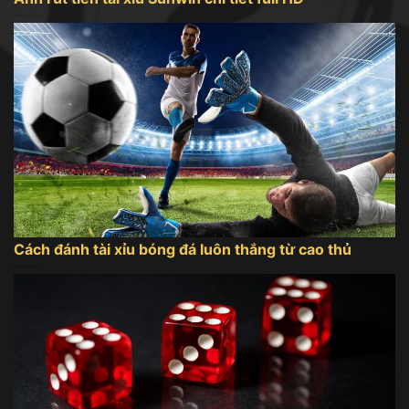
Cách đánh tài xỉu bóng đá luôn thắng từ cao thủ