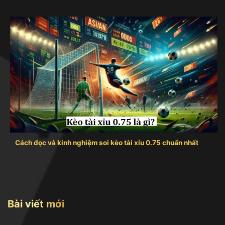
Cách đọc và kinh nghiệm soi kèo tài xỉu 0.75 chuẩn nhất
Bài viết mới