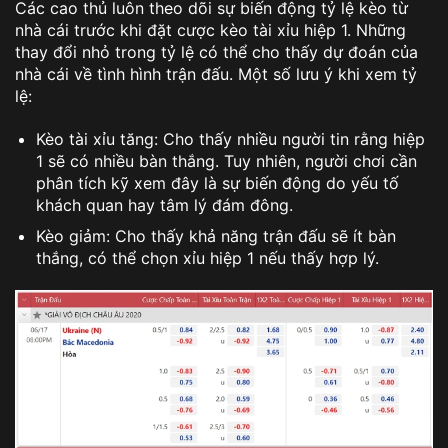
Các cao thủ luôn theo dõi sự biến động tỷ lệ kèo từ
nhà cái trước khi đặt cược kèo tài xỉu hiệp 1. Những
thay đổi nhỏ trong tỷ lệ có thể cho thấy dự đoán của
nhà cái về tình hình trận đấu. Một số lưu ý khi xem tỷ
lệ:
Kèo tài xỉu tăng: Cho thấy nhiều người tin rằng hiệp
1 sẽ có nhiều bàn thắng. Tuy nhiên, người chơi cần
phân tích kỹ xem đây là sự biến động do yếu tố
khách quan hay tâm lý đám đông.
Kèo giảm: Cho thấy khả năng trận đấu sẽ ít bàn
thắng, có thể chọn xỉu hiệp 1 nếu thấy hợp lý.