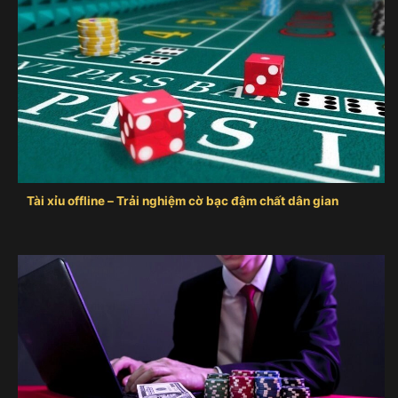
Tài xỉu offline – Trải nghiệm cờ bạc đậm chất dân gian