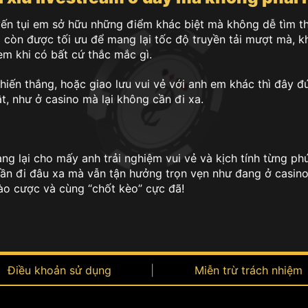
tuyến tụi em sở hữu những điểm khác biệt mà không dễ tìm t
eam còn được tối ưu để mang lại tốc độ truyền tải mượt mà,
em khi có bất cứ thắc mắc gì.
ến thắng, hoặc giao lưu vui vẻ với anh em khác thì đây đ
t, như ở casino mà lại không cần đi xa.
ng lại cho mấy anh trải nghiệm vui vẻ và kịch tính từng phút
cần đi đâu xa mà vẫn tận hưởng trọn vẹn như đang ở casino
ào cược và cùng “chốt kèo” cực đã!
Điều khoản sử dụng
Miễn trừ trách nhiệm