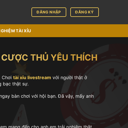
ĐĂNG NHẬP
ĐĂNG KÝ
NGHIỆM TÀI XỈU
ỢC CƯỢC THỦ YÊU THÍCH
c. Chơi
tài xỉu livestream
với người thật ở
 bạc thật sự.
ngay bàn chơi với hội bạn. Đã vậy, mấy anh
i em mang đến cho anh em trải nghiệm thật