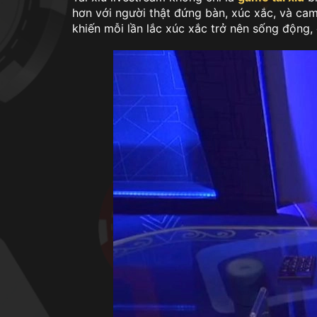
hơn với người thật đứng bàn, xúc xắc, và came
khiến mỗi lần lắc xúc xắc trở nên sống động,