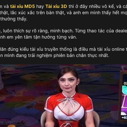
am và
tài xỉu MD5
hay
Tài xỉu 3D
thì ở đây nhiều vô kể, và c
ười thật, lắc xúc xắc trên bàn thật, và anh em mình thấy hết
 thường thấy.
o, luôn thích sự rõ ràng, minh bạch. Từng thao tác của dea
anh em yên tâm tận hưởng từng ván.
n đúng kiểu tài xỉu truyền thống là điều mà tài xỉu online 
tin mình đang trải nghiệm phiên bản chân thực nhất.