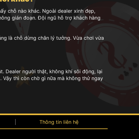
hấy chỗ nào khác. Ngoài dealer xinh đẹp,
 không gián đoạn. Đội ngũ hỗ trợ khách hàng
úng là chỗ dừng chân lý tưởng. Vừa chơi vừa
. Dealer người thật, không khí sôi động, lại
. Vậy thì còn chờ gì nữa mà không thử ngay
Thông tin liên hệ