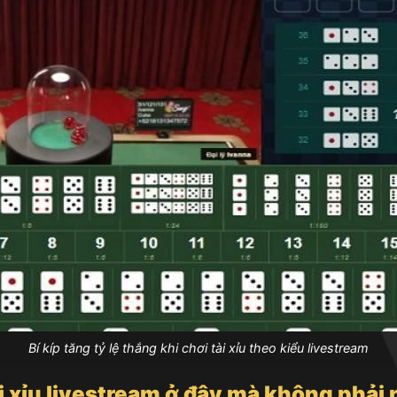
Bí kíp tăng tỷ lệ thắng khi chơi tài xỉu theo kiểu livestream
i xỉu livestream ở đây mà không phải 