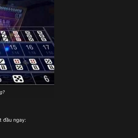
ng?
t đầu ngay: