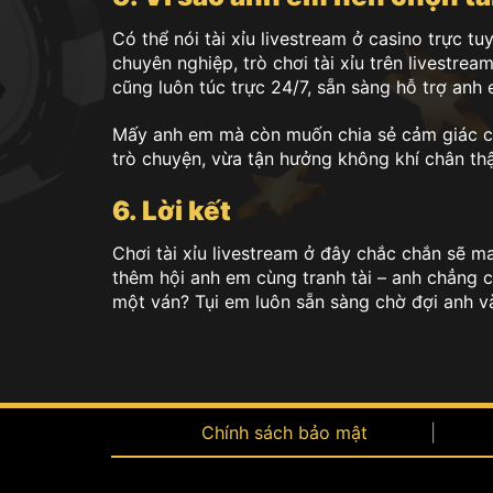
Có thể nói tài xỉu livestream ở casino trực 
chuyên nghiệp, trò chơi tài xỉu trên livestr
cũng luôn túc trực 24/7, sẵn sàng hỗ trợ anh 
Mấy anh em mà còn muốn chia sẻ cảm giác chi
trò chuyện, vừa tận hưởng không khí chân thậ
6. Lời kết
Chơi tài xỉu livestream ở đây chắc chắn sẽ ma
thêm hội anh em cùng tranh tài – anh chẳng 
một ván? Tụi em luôn sẵn sàng chờ đợi anh v
Chính sách bảo mật