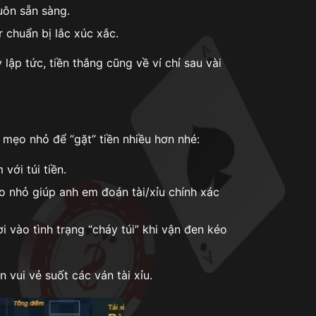
uôn sẵn sàng.
 chuẩn bị lắc xúc xắc.
ập tức, tiền thắng cũng về ví chỉ sau vài
 mẹo nhỏ để “gặt” tiền nhiều hơn nhé:
ới túi tiền.
ho nhỏ giúp anh em đoán tài/xỉu chính xác
vào tình trạng “cháy túi” khi vận đen kéo
 vui vẻ suốt các ván tài xỉu.