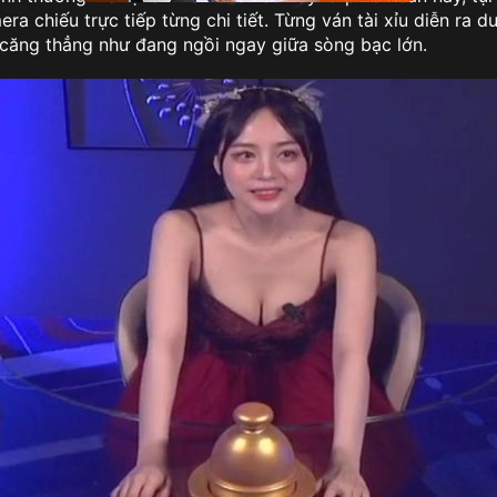
ra chiếu trực tiếp từng chi tiết. Từng ván tài xỉu diễn ra 
 căng thẳng như đang ngồi ngay giữa sòng bạc lớn.