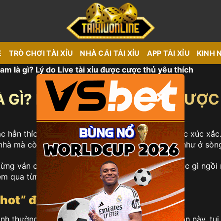
E
TRÒ CHƠI TÀI XỈU
NHÀ CÁI TÀI XỈU
APP TÀI XỈU
KINH 
eam là gì? Lý do Live tài xỉu được cược thủ yêu thích
×
À GÌ? LÝ DO LIVE TÀI XỈU ĐƯ
hắc hẳn thích cảm giác hồi hộp, chờ đợi từng lần lắc xúc xắ
i nhà mà còn được hòa vào không khí căng thẳng như ở sòng
 từng ván cho anh cảm giác sống động, không khác gì ngồi 
em qua từng ván chơi. Quá đã, phải không?
 “hot” đến vậy?
nh thường mà tụi em vẫn chơi lâu nay. Ở phiên bản này, tụ