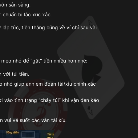
uôn sẵn sàng.
 chuẩn bị lắc xúc xắc.
ập tức, tiền thắng cũng về ví chỉ sau vài
 mẹo nhỏ để “gặt” tiền nhiều hơn nhé:
ới túi tiền.
ho nhỏ giúp anh em đoán tài/xỉu chính xác
vào tình trạng “cháy túi” khi vận đen kéo
 vui vẻ suốt các ván tài xỉu.