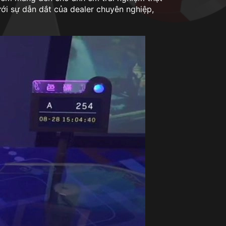
dưới sự dẫn dắt của dealer chuyên nghiệp,