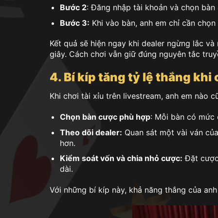
Bước 2
: Đăng nhập tài khoản và chọn bàn c
Bước 3:
Khi vào bàn, anh em chỉ cần chọn 
Kết quả sẽ hiện ngay khi dealer ngừng lắc và
giây. Cách chơi vẫn giữ đúng nguyên tắc tru
4. Bí kíp tăng tỷ lệ thắng khi
Khi chơi tài xỉu trên livestream, anh em nào
Chọn bàn cược phù hợp
: Mỗi bàn có mức 
Theo dõi dealer:
Quan sát một vài ván của 
hơn.
Kiểm soát vốn và chia nhỏ cược:
Đặt cược 
dài.
Với những bí kíp này, khả năng thắng của anh 