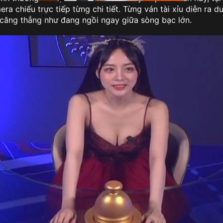
ra chiếu trực tiếp từng chi tiết. Từng ván tài xỉu diễn ra 
 căng thẳng như đang ngồi ngay giữa sòng bạc lớn.