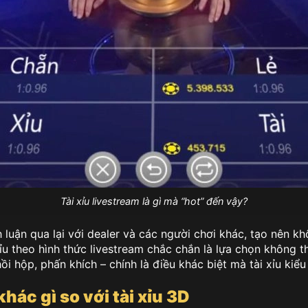
Tài xỉu livestream là gì mà “hot” đến vậy?
 luận qua lại với dealer và các người chơi khác, tạo nên kh
 xỉu theo hình thức livestream chắc chắn là lựa chọn không 
i hộp, phấn khích – chính là điều khác biệt mà tài xỉu kiểu
khác gì so với tài xỉu 3D