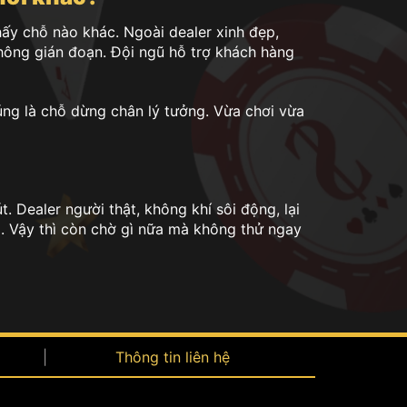
hấy chỗ nào khác. Ngoài dealer xinh đẹp,
 không gián đoạn. Đội ngũ hỗ trợ khách hàng
úng là chỗ dừng chân lý tưởng. Vừa chơi vừa
. Dealer người thật, không khí sôi động, lại
. Vậy thì còn chờ gì nữa mà không thử ngay
Thông tin liên hệ