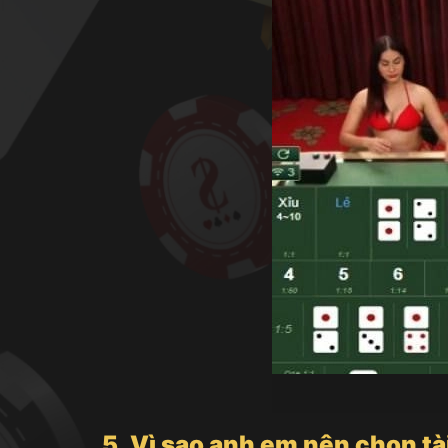
5. Vì sao anh em nên chọn tà