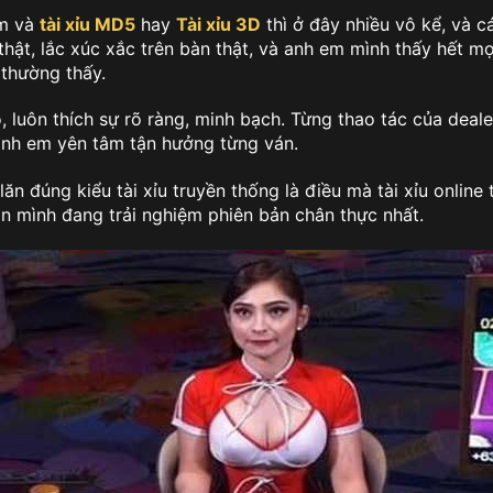
am và
tài xỉu MD5
hay
Tài xỉu 3D
thì ở đây nhiều vô kể, và c
ười thật, lắc xúc xắc trên bàn thật, và anh em mình thấy hết
 thường thấy.
o, luôn thích sự rõ ràng, minh bạch. Từng thao tác của dea
anh em yên tâm tận hưởng từng ván.
n đúng kiểu tài xỉu truyền thống là điều mà tài xỉu online 
tin mình đang trải nghiệm phiên bản chân thực nhất.