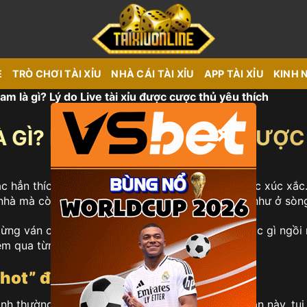
E
TRÒ CHƠI TÀI XỈU
NHÀ CÁI TÀI XỈU
APP TÀI XỈU
KINH 
eam là gì? Lý do Live tài xỉu được cược thủ yêu thích
×
À GÌ? LÝ DO LIVE TÀI XỈU ĐƯ
hắc hẳn thích cảm giác hồi hộp, chờ đợi từng lần lắc xúc xắ
i nhà mà còn được hòa vào không khí căng thẳng như ở sòng
 từng ván cho anh cảm giác sống động, không khác gì ngồi 
em qua từng ván chơi. Quá đã, phải không?
 “hot” đến vậy?
nh thường mà tụi em vẫn chơi lâu nay. Ở phiên bản này, tụ