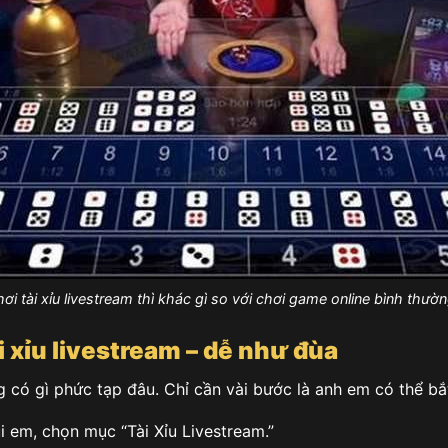
ơi tài xỉu livestream thì khác gì so với chơi game online bình thườ
 xỉu livestream – dễ như đùa
ng có gì phức tạp đâu. Chỉ cần vài bước là anh em có thể bắ
i em, chọn mục “Tài Xỉu Livestream.”