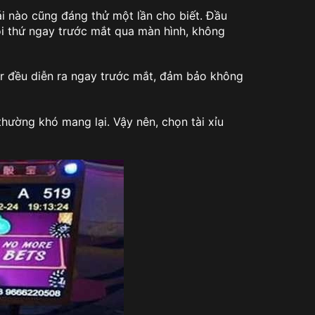
ái nào cũng đáng thử một lần cho biết. Đầu
 mọi thứ ngay trước mắt qua màn hình, không
ler đều diễn ra ngay trước mắt, đảm bảo không
thường khó mang lại. Vậy nên, chọn tài xỉu