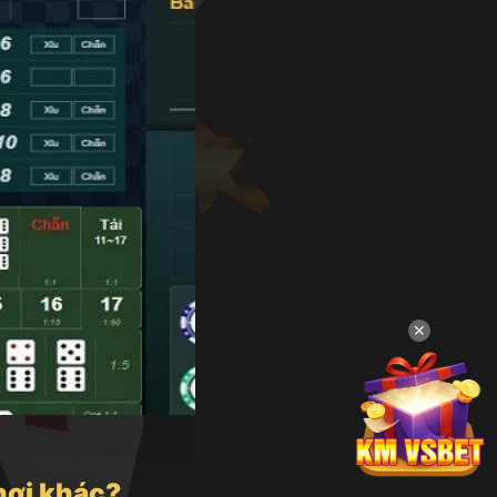
✕
nơi khác?