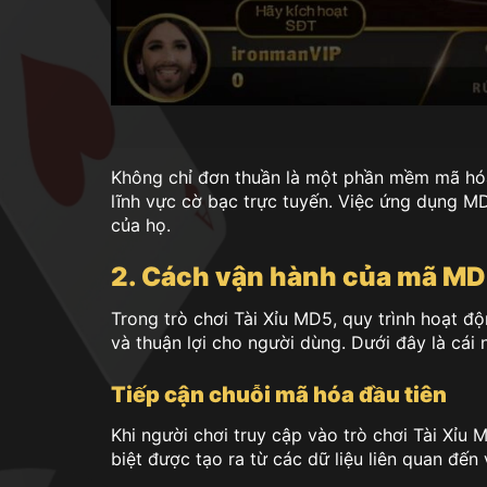
Không chỉ đơn thuần là một phần mềm mã hóa,
lĩnh vực cờ bạc trực tuyến. Việc ứng dụng M
của họ.
2. Cách vận hành của mã MD5 
Trong trò chơi Tài Xỉu MD5, quy trình hoạt 
và thuận lợi cho người dùng. Dưới đây là cái
Tiếp cận chuỗi mã hóa đầu tiên
Khi người chơi truy cập vào trò chơi Tài Xỉu 
biệt được tạo ra từ các dữ liệu liên quan đến