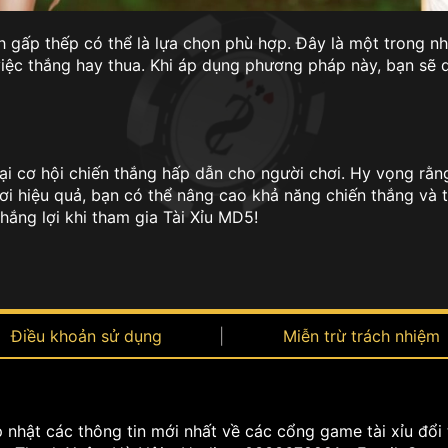
gấp thếp có thể là lựa chọn phù hợp. Đây là một trong nhữ
việc thắng hay thua. Khi áp dụng phương pháp này, bạn sẽ 
 lại cơ hội chiến thắng hấp dẫn cho người chơi. Hy vọng rằ
i hiệu quả, bạn có thể nâng cao khả năng chiến thắng và t
hắng lợi khi tham gia Tài Xỉu MD5!
Điều khoản sử dụng
Miễn trừ trách nhiệm
ập nhật các thông tin mới nhất về các cổng game tài xỉu đổi