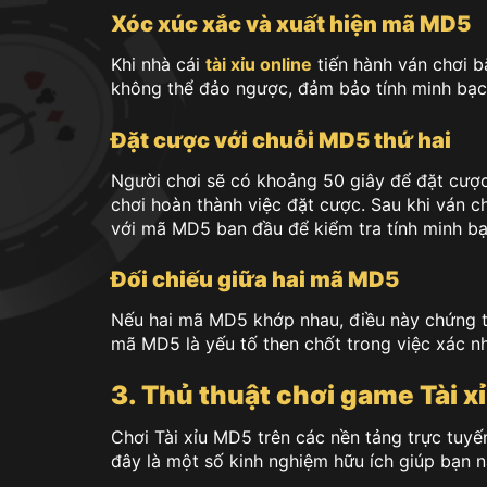
Xóc xúc xắc và xuất hiện mã MD5
Khi nhà cái
tài xỉu online
tiến hành ván chơi b
không thể đảo ngược, đảm bảo tính minh bạc
Đặt cược với chuỗi MD5 thứ hai
Người chơi sẽ có khoảng 50 giây để đặt cược 
chơi hoàn thành việc đặt cược. Sau khi ván c
với mã MD5 ban đầu để kiểm tra tính minh bạ
Đối chiếu giữa hai mã MD5
Nếu hai mã MD5 khớp nhau, điều này chứng tỏ
mã MD5 là yếu tố then chốt trong việc xác nh
3. Thủ thuật chơi game Tài 
Chơi Tài xỉu MD5 trên các nền tảng trực tuyến
đây là một số kinh nghiệm hữu ích giúp bạn 