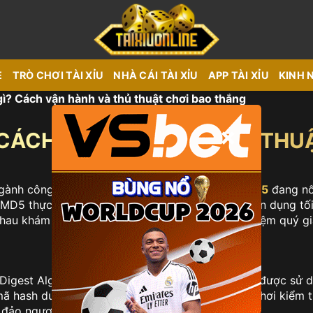
E
TRÒ CHƠI TÀI XỈU
NHÀ CÁI TÀI XỈU
APP TÀI XỈU
KINH 
gì? Cách vận hành và thủ thuật chơi bao thắng
×
? CÁCH VẬN HÀNH VÀ THỦ TH
ngành công nghiệp cá cược trực tuyến,
Tài Xỉu MD5
đang nổ
ỉu MD5 thực sự là gì? Làm thế nào để bạn có thể tận dụng tối
 nhau khám phá về Tài Xỉu MD5 và những kinh nghiệm quý gi
e Digest Algorithm 5, là một phương pháp mã hóa được sử 
mã hash duy nhất từ dữ liệu đầu vào, giúp người chơi kiểm t
 đảo ngược.