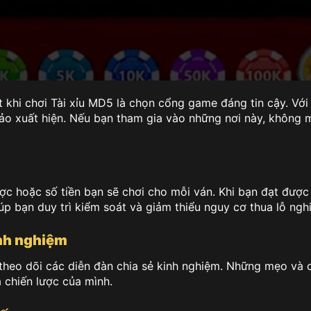
khi chơi Tài xỉu MD5 là chọn cổng game đáng tin cậy. Với 
ảo xuất hiện. Nếu bạn tham gia vào những nơi này, không 
ợc hoặc số tiền bạn sẽ chơi cho mỗi ván. Khi bạn đạt đư
úp bạn duy trì kiểm soát và giảm thiểu nguy cơ thua lỗ ngh
inh nghiệm
heo dõi các diễn đàn chia sẻ kinh nghiệm. Những mẹo và c
a chiến lược của mình.