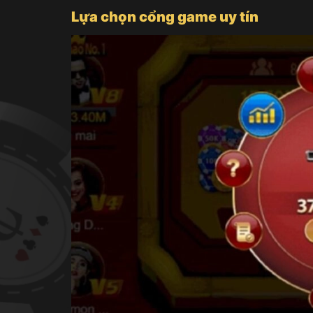
Lựa chọn cổng game uy tín