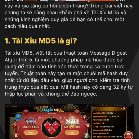
này và gia tăng cơ hội chiến thắng? Trong bài viết này,
chúng ta sẽ cùng nhau khám phá về Tài Xỉu MD5 và
những kinh nghiệm quý giá để bạn có thể chơi một
cách hiệu quả nhất.
1. Tài Xỉu MD5 là gì?
Tài xỉu MD5, viết tắt của thuật toán Message Digest
Algorithm 5, là một phương pháp mã hóa được sử
dụng để đảm bảo tính xác thực trong cá cược trực
tuyến. Thuật toán này tạo ra một chuỗi mã hash duy
nhất từ dữ liệu đầu vào, giúp người chơi kiểm tra tính
trung thực của kết quả. Mã hash này có dạng 32 ký tự
thập lục phân và không thể đảo ngược.