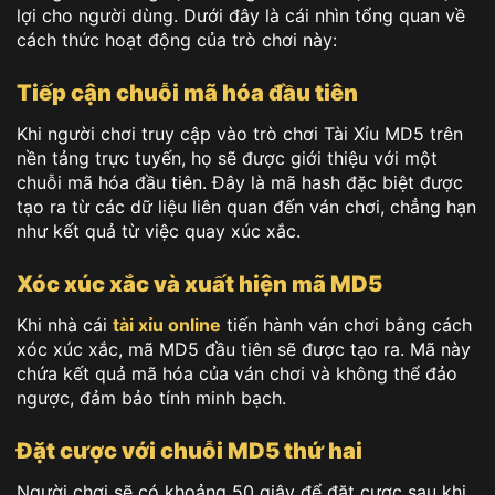
lợi cho người dùng. Dưới đây là cái nhìn tổng quan về
cách thức hoạt động của trò chơi này:
Tiếp cận chuỗi mã hóa đầu tiên
Khi người chơi truy cập vào trò chơi Tài Xỉu MD5 trên
nền tảng trực tuyến, họ sẽ được giới thiệu với một
chuỗi mã hóa đầu tiên. Đây là mã hash đặc biệt được
tạo ra từ các dữ liệu liên quan đến ván chơi, chẳng hạn
như kết quả từ việc quay xúc xắc.
Xóc xúc xắc và xuất hiện mã MD5
Khi nhà cái
tài xỉu online
tiến hành ván chơi bằng cách
xóc xúc xắc, mã MD5 đầu tiên sẽ được tạo ra. Mã này
chứa kết quả mã hóa của ván chơi và không thể đảo
ngược, đảm bảo tính minh bạch.
Đặt cược với chuỗi MD5 thứ hai
Người chơi sẽ có khoảng 50 giây để đặt cược sau khi